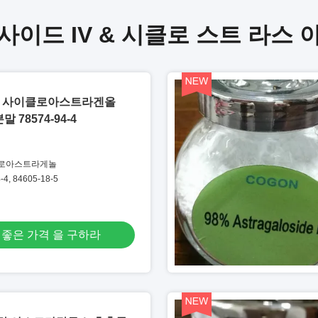
사이드 IV & 시클로 스트 라스 
O5 사이클로아스트라겐올
말 78574-94-4
클로아스트라게놀
4, 84605-18-5
 좋은 가격 을 구하라