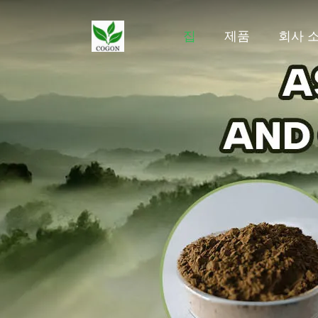
집
제품
회사 