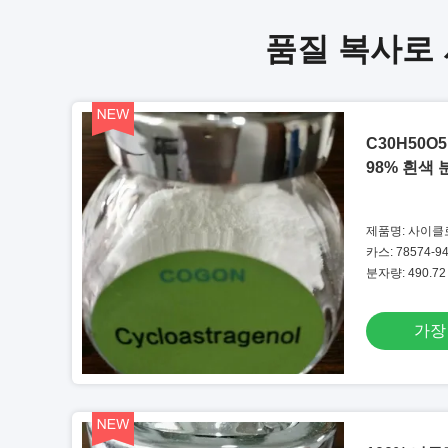
품질 복사로 
C30H50
98% 흰색 분
제품명: 사이
카스: 78574-94-
분자량: 490.72
가장