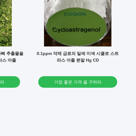
 복사뼈 추출물을
0.1ppm 약제 급료의 밑에 미색 시클로 스트
8
라스 아졸
라스 아졸 분말 Hg CD
하라
가장 좋은 가격 을 구하라