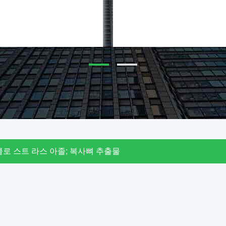
사뼈 추출물 분말 10% Astragaloside IV 1.6%시클로 스트 라스