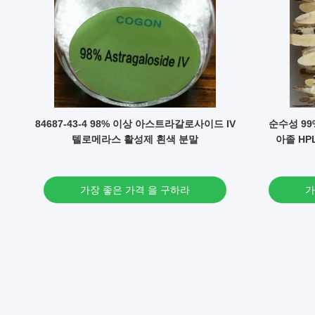
연
84687-43-4 98% 이상 아스트라갈로사이드 IV
순수성 99%
텔로메라스 활성제 흰색 분말
아졸 HP
가장 좋은 가격 을 구하라
가