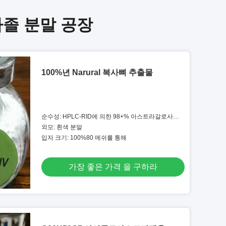
아졸 분말 공장
100%년 Narural 복사뼈 추출물
순수성: HPLC-RID에 의한 98+% 아스트라갈로사이
드 IV
외모: 흰색 분말
입자 크기: 100%80 메쉬를 통해
가장 좋은 가격 을 구하라