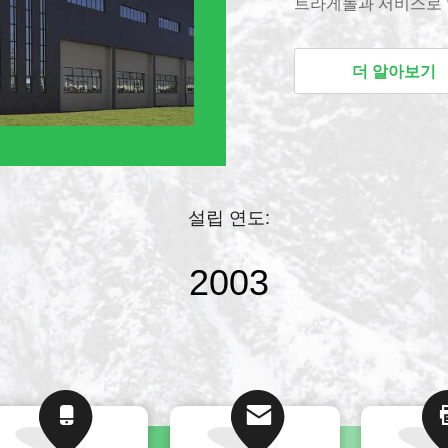
트라게놀과 서비스로 
다. 코그온은 전세계에
장 엄중 표준을 충족
더 알아보기
하기 위해 밀접하게 각
특성 주, 성도, 홍보
팅 팀은 천연 성분을 
을 추출하고 분리하는
에 의해 형성됩니다. 자사 
설립 연도:
NMR, HPLC, IR
요즈음, 우리의 주요 
2003
라갈로사이드 IV, 사이