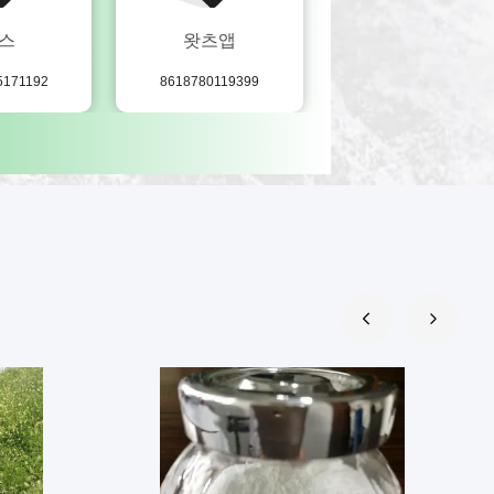
스
왓츠앱
스카이프
5171192
8618780119399
940822756@qq.com