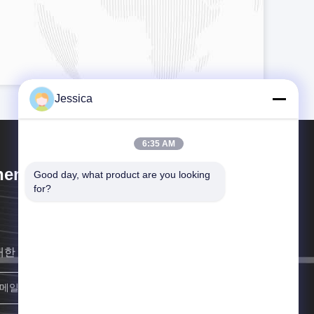
Jessica
6:35 AM
engdu Cogon Bio-tech Co., Ltd
Good day, what product are you looking 
for?
대한 빨리 연락할게요
등록하세요