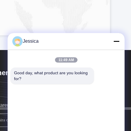
Jessica
11:49 AM
engdu Cogon Bio-tech Co., Ltd
Good day, what product are you looking 
for?
taremos a ligar-lhe o mais depressa possível.
Inscreva-se.