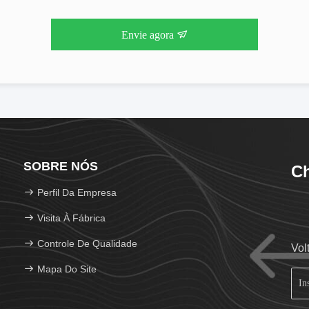
Envie agora
SOBRE NÓS
Ch
Perfil Da Empresa
Visita À Fábrica
Controle De Qualidade
Vol
Mapa Do Site