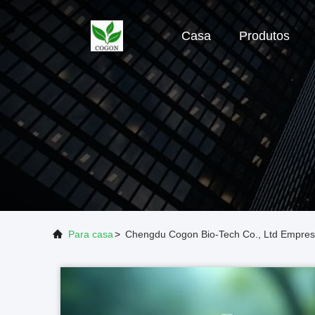
Casa
Produtos
Para casa
>
Chengdu Cogon Bio-Tech Co., Ltd Empres