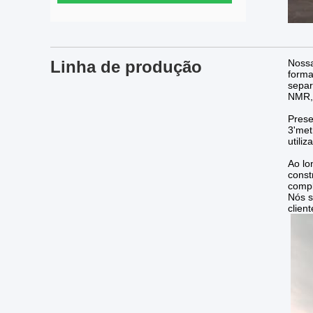
Linha de produção
Nossa
forma
separ
NMR,
Prese
3'met
utili
Ao lo
const
compl
Nós s
clien