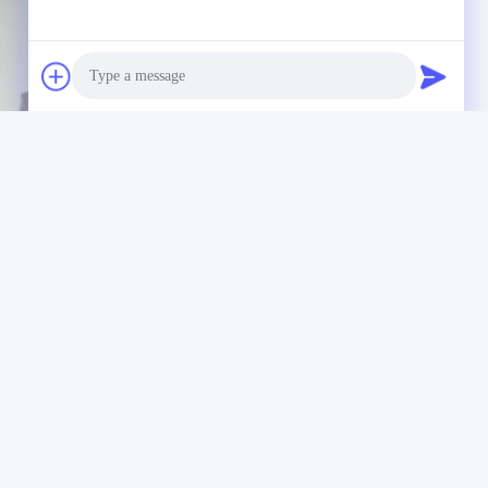
Photo
Video Call
Audio Call