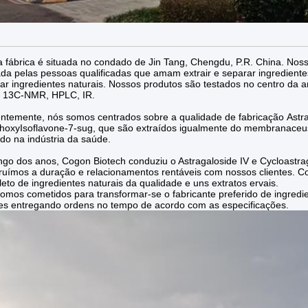
 fábrica é situada no condado de Jin Tang, Chengdu, P.R. China. Nos
da pelas pessoas qualificadas que amam extrair e separar ingredientes
ar ingredientes naturais. Nossos produtos são testados no centro d
 13C-NMR, HPLC, IR.
ntemente, nós somos centrados sobre a qualidade de fabricação Astraga
hoxyIsoflavone-7-sug, que são extraídos igualmente do membranaceus
zado na indústria da saúde.
ngo dos anos, Cogon Biotech conduziu o Astragaloside IV e Cycloastra
ruímos a duração e relacionamentos rentáveis com nossos clientes. Co
eto de ingredientes naturais da qualidade e uns extratos ervais.
omos cometidos para transformar-se o fabricante preferido de ingredie
tes entregando ordens no tempo de acordo com as especificações.