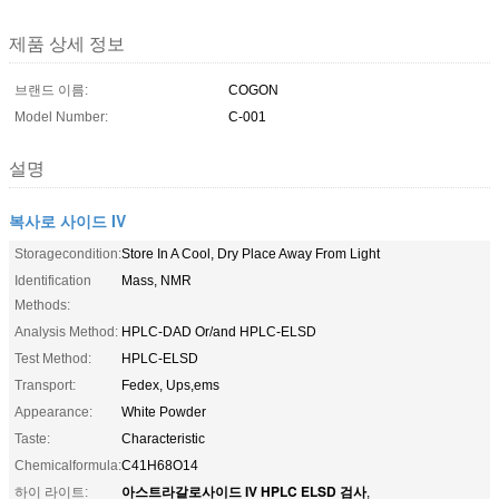
제품 상세 정보
브랜드 이름:
COGON
Model Number:
C-001
설명
복사로 사이드 IV
Storagecondition:
Store In A Cool, Dry Place Away From Light
Identification
Mass, NMR
Methods:
Analysis Method:
HPLC-DAD Or/and HPLC-ELSD
Test Method:
HPLC-ELSD
Transport:
Fedex, Ups,ems
Appearance:
White Powder
Taste:
Characteristic
Chemicalformula:
C41H68O14
아스트라갈로사이드 IV HPLC ELSD 검사
하이 라이트:
,