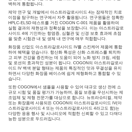
벽하게 통합됩니다.
제약 연구 및 개발에서 아스트라갈로사이드 4는 잠재적인 치료
이점을 탐구하는 연구에서 자주 활용됩니다. 연구원들은 정확한
HPLC-ELSD 테스트를 거친 COGON C-001 제품을 활용하여
실험 결과의 재현성과 정확성을 보장합니다. 이는 아스트라갈로
사이드 4에 기인하는 항염증, 심혈관 및 신경 보호 효과에 초점
을 맞춘 시험관 내 및 생체 내 연구에 매우 적합합니다.
화장품 산업도 아스트라갈로사이드 IV를 스킨케어 제품에 통합
하여 혜택을 얻습니다. 항산화 특성은 산화 스트레스를 퇴치하
고 피부 건강을 증진하는 데 도움이 되어 노화 방지 크림, 세럼
및 로션의 효과적인 성분이 됩니다. COGON의 아스트라갈로사
이드 IV 백색 분말 형태는 제품의 특징적인 맛과 무결성을 유지
하면서 다양한 화장품 베이스에 쉽게 제형화하고 통합할 수 있
습니다.
또한 COGON에서 샘플을 사용할 수 있어 대규모 생산 전에 소
규모 시험 및 품질 평가가 가능하며, 품질 보증을 우선시하는 제
조업체 및 제형 전문가를 대상으로 합니다. 뉴트라슈티컬, 제약
또는 화장품에 사용되든 COGON의 아스트라갈로사이드 IV(아
스트라갈로사이드 4 또는 아스트라갈로사이드 4라고도 함)는
다양한 응용 행사 및 시나리오에 적합한 신뢰할 수 있고 다재다
능한 성분으로 두드러집니다.