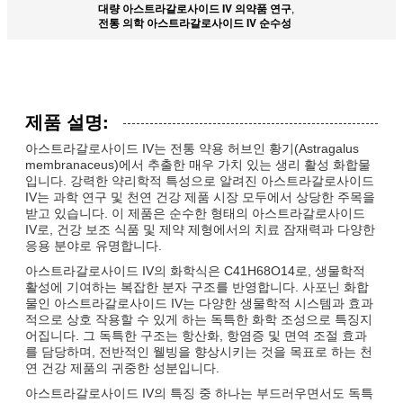
대량 아스트라갈로사이드 IV 의약품 연구
,
전통 의학 아스트라갈로사이드 IV 순수성
제품 설명:
아스트라갈로사이드 IV는 전통 약용 허브인 황기(Astragalus
membranaceus)에서 추출한 매우 가치 있는 생리 활성 화합물
입니다. 강력한 약리학적 특성으로 알려진 아스트라갈로사이드
IV는 과학 연구 및 천연 건강 제품 시장 모두에서 상당한 주목을
받고 있습니다. 이 제품은 순수한 형태의 아스트라갈로사이드
IV로, 건강 보조 식품 및 제약 제형에서의 치료 잠재력과 다양한
응용 분야로 유명합니다.
아스트라갈로사이드 IV의 화학식은 C41H68O14로, 생물학적
활성에 기여하는 복잡한 분자 구조를 반영합니다. 사포닌 화합
물인 아스트라갈로사이드 IV는 다양한 생물학적 시스템과 효과
적으로 상호 작용할 수 있게 하는 독특한 화학 조성으로 특징지
어집니다. 그 독특한 구조는 항산화, 항염증 및 면역 조절 효과
를 담당하며, 전반적인 웰빙을 향상시키는 것을 목표로 하는 천
연 건강 제품의 귀중한 성분입니다.
아스트라갈로사이드 IV의 특징 중 하나는 부드러우면서도 독특