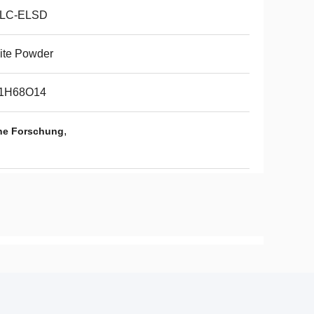
LC-ELSD
ite Powder
1H68O14
,
che Forschung