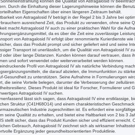
 Sonneneinstrahlung können die Qualität von Astragalosid IV beeinträ
ern. Durch die Einhaltung dieser Lagerungshinweise können die Benutzer
orteilhaften Eigenschaften über einen längeren Zeitraum behält.
tbarkeit von Astragalosid IV beträgt in der Regel 2 bis 3 Jahre bei opti
brauchern ausreichend Zeit, das Produkt zu verwenden, ohne seine Qua
keit macht Astragalosid IV auch zu einer praktischen Wahl für die Au
rungsergänzungsmittel, da es über die Zeit eine zuverlässige Leistung
ansport von Astragalosid IV erfolgt über renommierte Kurierdienste w
 sicher, dass das Produkt prompt und sicher geliefert wird und seine Int
ssiger Transport ist unerlässlich, um die Qualität von Astragalosid IV 
d oder über lange Distanzen. Kunden können darauf vertrauen, dass i
en und sofort verwendet oder weiterverarbeitet werden können.
indruckende Profil von Astragalosid IV als natürliche Verbindung mach
gsergänzungsmitteln, die darauf abzielen, die Immunfunktion zu stärke
auf-Gesundheit zu unterstützen. Seine Aufnahme in Formulierungen wi
rt, die seine Vorteile belegen, darunter die Verbesserung der zelluläre
eitsresilienz. Dieses Produkt ist ideal für Forscher, Formulierer und 
hwertiges Astragalosid IV suchen.
nfassend lässt sich sagen, dass Astragalosid IV eine erstklassige, bio
chen Struktur (C41H68O14) und einem charakteristischen Geschmack is
rmazeutischen Industrie zugeschnitten ist. Es erfordert eine sorgfälti
um seine Qualität zu erhalten, und bietet eine Haltbarkeit von 2 bis 3
 stellt sicher, dass das Produkt Kunden sicher und effizient erreicht.
ichen Gebrauch, Astragalosid IV zeichnet sich als wirksamer Inhaltssto
rtvolle Ergänzung jeder gesundheitsorientierten Produktlinie.