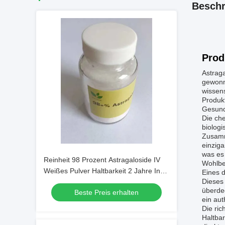
Beschr
Prod
Astraga
gewonne
wissen
Produkt
Gesund
Die ch
biologi
Zusamm
einzig
was es 
Reinheit 98 Prozent Astragaloside IV
Wohlbe
Weißes Pulver Haltbarkeit 2 Jahre In
Eines d
Dieses 
botanischen Extrakten und
überdec
Beste Preis erhalten
wissenschaftlicher Forschung
ein aut
angewendet
Die ric
Haltbar