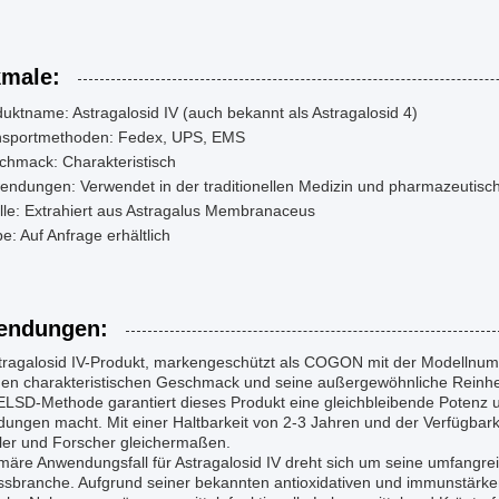
male:
uktname: Astragalosid IV (auch bekannt als Astragalosid 4)
nsportmethoden: Fedex, UPS, EMS
chmack: Charakteristisch
endungen: Verwendet in der traditionellen Medizin und pharmazeutis
le: Extrahiert aus Astragalus Membranaceus
e: Auf Anfrage erhältlich
endungen:
tragalosid IV-Produkt, markengeschützt als COGON mit der Modellnumm
nen charakteristischen Geschmack und seine außergewöhnliche Reinheit
LSD-Methode garantiert dieses Produkt eine gleichbleibende Potenz un
ngen macht. Mit einer Haltbarkeit von 2-3 Jahren und der Verfügbarke
ller und Forscher gleichermaßen.
imäre Anwendungsfall für Astragalosid IV dreht sich um seine umfangr
ssbranche. Aufgrund seiner bekannten antioxidativen und immunstärken