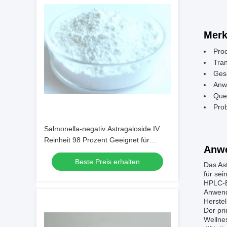
Merk
Prod
Tra
Ges
Anw
Quel
Prob
Salmonella-negativ Astragaloside IV
Reinheit 98 Prozent Geeignet für
Anw
kosmetische und
Beste Preis erhalten
Nahrungsergänzungsmittel
Das As
für sei
HPLC-E
Anwendu
Herste
Der pr
Wellne