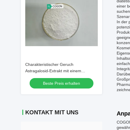
diäteti
einer b
suchen.
Szenar
In der 
potenz
Produk
geeigne
konzent
Kosmeti
Eigens
Inhalt
einfac
Charakteristischer Geruch
Integri
Astragalosid-Extrakt mit einem
Darübe
Trocknungsverlust von nicht mehr als 3
Großpro
Beste Preis erhalten
Prozent, geeignet für die Herstellung
Pharma
zeichne
von Nahrungsergänzungsmitteln
KONTAKT MIT UNS
Anpa
COGON b
gewährl