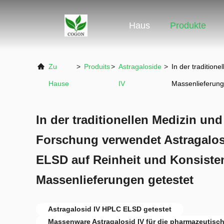
Haus
Produkte
Zu
>
Produits
>
Astragaloside
>
In der tradition
Hause
IV
Massenlieferung
In der traditionellen Medizin u
Forschung verwendet Astragalos
ELSD auf Reinheit und Konsiste
Massenlieferungen getestet
Astragalosid IV HPLC ELSD getestet
Massenware Astragalosid IV für die pharmazeutisc