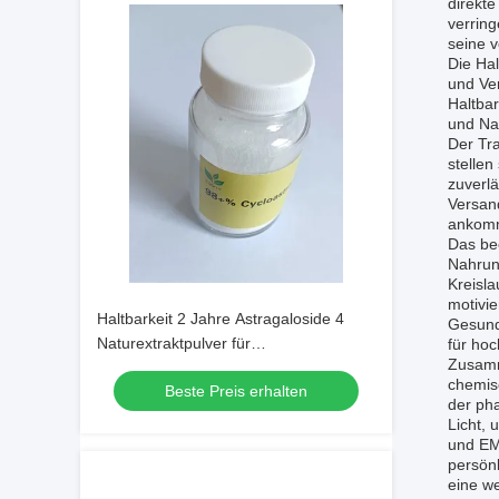
direkte
verring
seine v
Die Hal
und Ver
Haltbar
und Nah
Der Tr
stellen
zuverlä
Versan
ankomm
Das bee
Nahrun
Kreisl
motivie
Haltbarkeit 2 Jahre Astragaloside 4
Gesundh
Naturextraktpulver für
für hoc
Zusamme
pharmazeutische Anwendungen und
chemis
Beste Preis erhalten
Nutrazeutische Formulierungen
der pha
Licht, 
und EMS
persönl
eine we