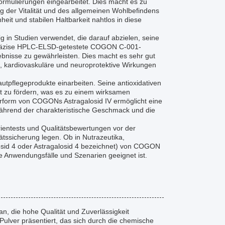
formulierungen eingearbeitet. Dies macht es zu
ng der Vitalität und des allgemeinen Wohlbefindens
it und stabilen Haltbarkeit nahtlos in diese
 in Studien verwendet, die darauf abzielen, seine
s präzise HPLC-ELSD-getestete COGON C-001-
bnisse zu gewährleisten. Dies macht es sehr gut
e, kardiovaskuläre und neuroprotektive Wirkungen
Hautpflegeprodukte einarbeiten. Seine antioxidativen
t zu fördern, was es zu einem wirksamen
verform von COGONs Astragalosid IV ermöglicht eine
während der charakteristische Geschmack und die
ientests und Qualitätsbewertungen vor der
ätssicherung legen. Ob in Nutrazeutika,
osid 4 oder Astragalosid 4 bezeichnet) von COGON
ere Anwendungsfälle und Szenarien geeignet ist.
n, die hohe Qualität und Zuverlässigkeit
Pulver präsentiert, das sich durch die chemische