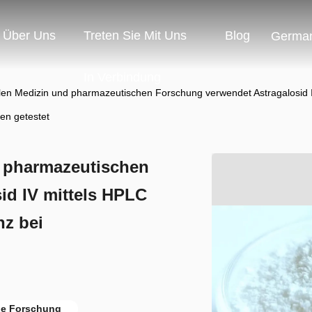
Über Uns
Treten Sie Mit Uns
Blog
Germa
In Verbindung
ellen Medizin und pharmazeutischen Forschung verwendet Astragalosid 
en getestet
nd pharmazeutischen
id IV mittels HPLC
nz bei
he Forschung