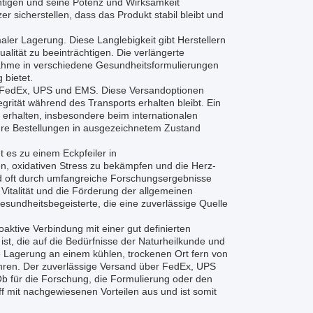
chtigen und seine Potenz und Wirksamkeit
 sicherstellen, dass das Produkt stabil bleibt und
maler Lagerung. Diese Langlebigkeit gibt Herstellern
lität zu beeinträchtigen. Die verlängerte
fnahme in verschiedene Gesundheitsformulierungen
 bietet.
ie FedEx, UPS und EMS. Diese Versandoptionen
egrität während des Transports erhalten bleibt. Ein
zu erhalten, insbesondere beim internationalen
hre Bestellungen in ausgezeichnetem Zustand
t es zu einem Eckpfeiler in
n, oxidativen Stress zu bekämpfen und die Herz-
rd oft durch umfangreiche Forschungsergebnisse
n Vitalität und die Förderung der allgemeinen
Gesundheitsbegeisterte, die eine zuverlässige Quelle
aktive Verbindung mit einer gut definierten
t, die auf die Bedürfnisse der Naturheilkunde und
ge Lagerung an einem kühlen, trockenen Ort fern von
 Jahren. Der zuverlässige Versand über FedEx, UPS
 Ob für die Forschung, die Formulierung oder den
ff mit nachgewiesenen Vorteilen aus und ist somit