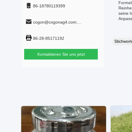
Formel
86-18780119399
Reinhei
seine I
Anpassu
cogon@cogonag4.com;
cogon_chem@hotmail.com
86-28-85171192
Stichwor
Kontaktieren Sie uns jetzt