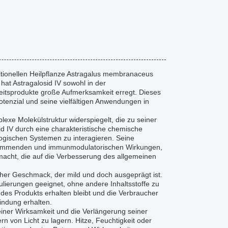
ditionellen Heilpflanze Astragalus membranaceus
at Astragalosid IV sowohl in der
eitsprodukte große Aufmerksamkeit erregt. Dieses
Potenzial und seine vielfältigen Anwendungen in
xe Molekülstruktur widerspiegelt, die zu seiner
sid IV durch eine charakteristische chemische
logischen Systemen zu interagieren. Seine
ungshemmenden und immunmodulatorischen Wirkungen,
 macht, die auf die Verbesserung des allgemeinen
cher Geschmack, der mild und doch ausgeprägt ist.
lierungen geeignet, ohne andere Inhaltsstoffe zu
t des Produkts erhalten bleibt und die Verbraucher
indung erhalten.
seiner Wirksamkeit und die Verlängerung seiner
rn von Licht zu lagern. Hitze, Feuchtigkeit oder