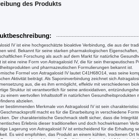
eibung des Produkts
uktbeschreibung:
losid IV ist eine hochgeschätzte bioaktive Verbindung, die aus der tra
n wird. Bekannt für seine starken pharmakologischen Eigenschaften, h
schaftlichen Forschung als auch auf dem Markt für natürliche Gesundh
 ist eine reine Form von Astragalosid IV, die für sein therapeutisches 
heitsprodukten und pharmazeutischen Formulierungen bekannt ist.
emische Formel von Astragalosid IV lautet C41H68O14, was seine komple
schen Aktivität beiträgt. Als Saponinverbindung zeichnet sich Astragalo
ensetzung aus, die es ihm ermöglicht, effektiv mit verschiedenen bio
artige Struktur ist verantwortlich für seine antioxidativen, entzünd
zu einem wertvollen Inhaltsstoff in natürlichen Gesundheitsprodukten
findens abzielen.
er bestimmenden Merkmale von Astragalosid IV ist sein charakteristis
Geschmacksprofil macht es für die Einarbeitung in verschiedene Formu
ken. Der charakteristische Geschmack stellt sicher, dass die Integritä
hentisches Erlebnis dieser traditionellen und doch hochwirksamen Verb
htige Lagerung von Astragalosid IV ist entscheidend für die Erhaltung 
keit. Es wird empfohlen, das Produkt an einem kühlen, trockenen Ort fe