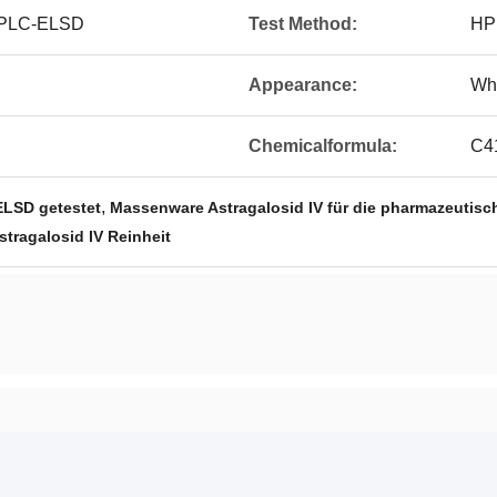
HPLC-ELSD
Test Method:
HP
Appearance:
Wh
Chemicalformula:
C4
,
ELSD getestet
Massenware Astragalosid IV für die pharmazeutis
stragalosid IV Reinheit