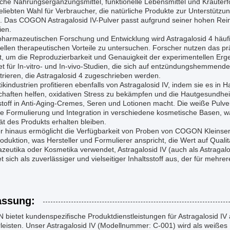
sche Nahrungsergänzungsmittel, funktionelle Lebensmittel und Kräuter
eliebten Wahl für Verbraucher, die natürliche Produkte zur Unterstützu
 Das COGON Astragalosid IV-Pulver passt aufgrund seiner hohen Reinhe
ien.
pharmazeutischen Forschung und Entwicklung wird Astragalosid 4 häufig
iellen therapeutischen Vorteile zu untersuchen. Forscher nutzen da
t, um die Reproduzierbarkeit und Genauigkeit der experimentellen Erge
t für In-vitro- und In-vivo-Studien, die sich auf entzündungshemmend
rieren, die Astragalosid 4 zugeschrieben werden.
kindustrien profitieren ebenfalls von Astragalosid IV, indem sie es in 
chaften helfen, oxidativen Stress zu bekämpfen und die Hautgesundhei
sstoff in Anti-Aging-Cremes, Seren und Lotionen macht. Die weiße Pul
he Formulierung und Integration in verschiedene kosmetische Basen, 
tät des Produkts erhalten bleiben.
r hinaus ermöglicht die Verfügbarkeit von Proben von COGON Kleinser
duktion, was Hersteller und Formulierer anspricht, die Wert auf Qualit
zeutika oder Kosmetika verwendet, Astragalosid IV (auch als Astragal
t sich als zuverlässiger und vielseitiger Inhaltsstoff aus, der für mehr
ssung:
ietet kundenspezifische Produktdienstleistungen für Astragalosid IV a
eisten. Unser Astragalosid IV (Modellnummer: C-001) wird als weißes 