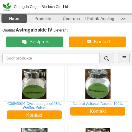
Chengdu Cogon Bio-tech Co., Ltd
Haus
Produkte
Über uns
Fabrik-Ausflug
>>
Astragaloside IV
Qualität
Lieferant
Bestpreis
Kontakt
C30H50O5 Cycloastragenol 98%
Narural-Astragal-Auszug 100%
Weißes Pulver
Kontakt
Kontakt