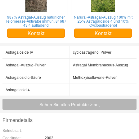
98+% Astragal-Auszug natürlicher
Narural-Astragal-Auszug 100% mit
Telomerase-Aktivator immun, 84687
25% Astragaloside 4 und 10%
43 4 aufladend
Cycloastragenol
Kontakt
Kontakt
Astragaloside IV
cycloastragenol Pulver
Astragal-Auszug-Pulver
Astragal Membranaceus-Auszug
Astragalosidic-Säure
Methoxyisoflavone-Pulver
Astragalosid 4
Sehen Sie alles Produkte > an;
Firmendetails
Betriebsart:
Gegründet:
2003