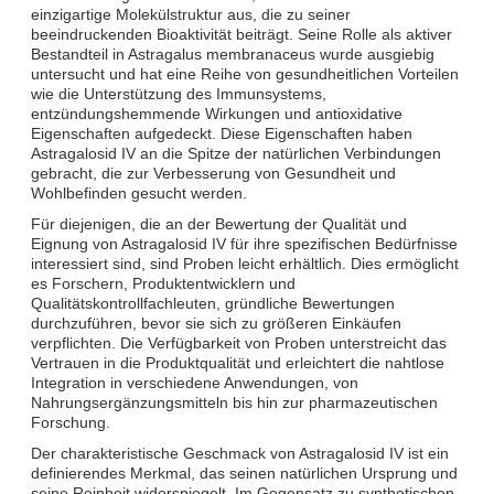
einzigartige Molekülstruktur aus, die zu seiner
beeindruckenden Bioaktivität beiträgt. Seine Rolle als aktiver
Bestandteil in Astragalus membranaceus wurde ausgiebig
untersucht und hat eine Reihe von gesundheitlichen Vorteilen
wie die Unterstützung des Immunsystems,
entzündungshemmende Wirkungen und antioxidative
Eigenschaften aufgedeckt. Diese Eigenschaften haben
Astragalosid IV an die Spitze der natürlichen Verbindungen
gebracht, die zur Verbesserung von Gesundheit und
Wohlbefinden gesucht werden.
Für diejenigen, die an der Bewertung der Qualität und
Eignung von Astragalosid IV für ihre spezifischen Bedürfnisse
interessiert sind, sind Proben leicht erhältlich. Dies ermöglicht
es Forschern, Produktentwicklern und
Qualitätskontrollfachleuten, gründliche Bewertungen
durchzuführen, bevor sie sich zu größeren Einkäufen
verpflichten. Die Verfügbarkeit von Proben unterstreicht das
Vertrauen in die Produktqualität und erleichtert die nahtlose
Integration in verschiedene Anwendungen, von
Nahrungsergänzungsmitteln bis hin zur pharmazeutischen
Forschung.
Der charakteristische Geschmack von Astragalosid IV ist ein
definierendes Merkmal, das seinen natürlichen Ursprung und
seine Reinheit widerspiegelt. Im Gegensatz zu synthetischen