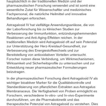
hauptsächlich in der traditionellen Medizin und der
pharmazeutischen Forschung verwendet und ist somit eine
wesentliche Zutat für Wissenschaftler und medizinisches
Fachpersonal, die natürliche Heilmittel und innovative
Behandlungen erforschen.
Astragalosid IV hat vielfältige Anwendungsanlässe, die von
der Laborforschung bis zu klinischen Studien zur
Verbesserung der Immunfunktion, entzündungshemmenden
Reaktionen und Anti-Aging-Effekten reichen. In der
traditionellen Medizin wird Astragalosid oft auf sein Potenzial
zur Unterstützung der Herz-Kreislauf-Gesundheit, zur
Verbesserung des Energiestoffwechsels und zur
Bereitstellung von antioxidativen Vorteilen untersucht.
Forscher nutzen diese Verbindung, um Wirkmechanismen,
Wirksamkeit und Sicherheitsprofile zu untersuchen und zur
Entwicklung neuer pharmazeutischer Formulierungen
beizutragen.
In der pharmazeutischen Forschung dient Astragalosid IV als
wichtiger bioaktiver Marker für die Qualitätskontrolle und
Standardisierung von pflanzlichen Extrakten aus Astragalus
Membranaceus. Die Verfügbarkeit von Proben ermöglicht es
Forschern, verschiedene In-vitro- und In-vivo-Experimente
durchzuführen, um die Pharmakokinetik und das
therapeutische Potenzial von Astragalosid zu verstehen. Dies