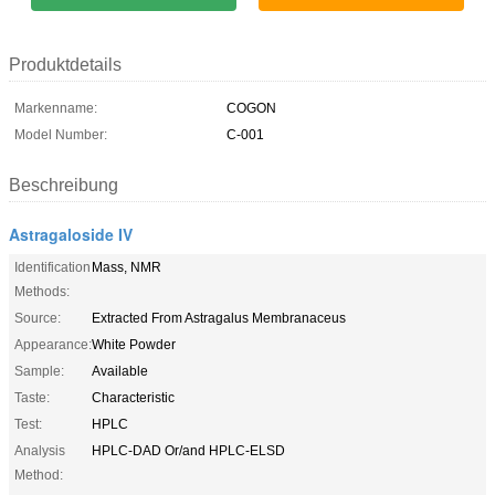
Produktdetails
Markenname:
COGON
Model Number:
C-001
Beschreibung
Astragaloside IV
Identification
Mass, NMR
Methods:
Source:
Extracted From Astragalus Membranaceus
Appearance:
White Powder
Sample:
Available
Taste:
Characteristic
Test:
HPLC
Analysis
HPLC-DAD Or/and HPLC-ELSD
Method: