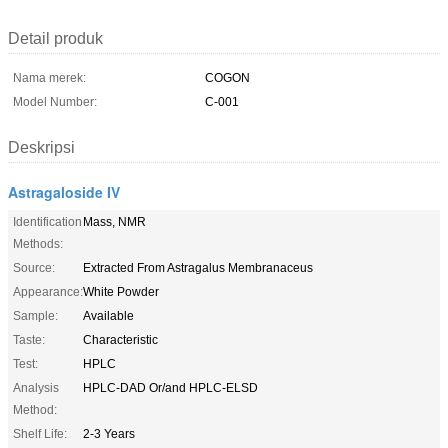
Detail produk
Nama merek:
COGON
Model Number:
C-001
Deskripsi
Astragaloside IV
Identification
Mass, NMR
Methods:
Source:
Extracted From Astragalus Membranaceus
Appearance:
White Powder
Sample:
Available
Taste:
Characteristic
Test:
HPLC
Analysis
HPLC-DAD Or/and HPLC-ELSD
Method:
Shelf Life:
2-3 Years