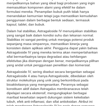
menjadikannya bahan yang ideal bagi produsen yang ingin
memasukkan komponen alami yang efektif ke dalam
formulasi mereka. Penampilan bubuk putih tidak hanya
menandakan kemurnian tetapi juga memastikan kemudahan
penggunaan dalam berbagai bentuk sediaan, termasuk
kapsul, tablet, dan bubuk.
Dalam hal stabilitas, Astragaloside IV menunjukkan stabilitas
yang sangat baik dalam kondisi suhu dan tekanan normal.
Stabilitas ini sangat penting untuk menjaga potensi produk
sepanjang masa simpannya, memastikan kinerja yang
konsisten dalam aplikasi akhir. Pengguna dapat yakin bahwa
Astragaloside IV yang mereka terima akan mempertahankan
sifat bermanfaatnya tanpa degradasi atau kehilangan
efektivitas jika disimpan dengan benar, menjadikannya pilihan
yang andal untuk penggunaan penelitian dan komersial.
Astragaloside IV, sering disebut secara bergantian sebagai
Astragaloside 4 atau hanya Astragaloside, dibedakan oleh
struktur molekulnya yang unik yang berkontribusi pada
bioaktivitasnya yang mengesankan. Perannya sebagai
konstituen aktif dalam Astragalus membranaceus telah
dipelajari secara ekstensif, mengungkapkan berbagai
manfaat kesehatan seperti dukungan sistem kekebalan
tubuh, efek anti-inflamasi, dan sifat antioksidan. Atribut ini
telah mendorong Astragaloside IV ke garis depan senyawa