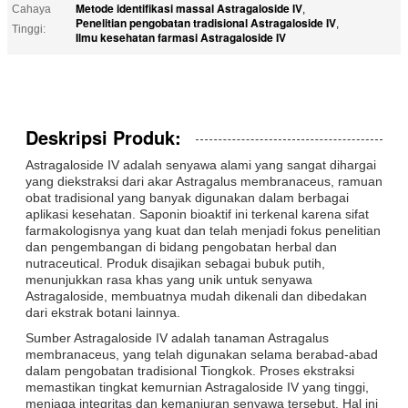
Metode identifikasi massal Astragaloside IV
Cahaya
,
Penelitian pengobatan tradisional Astragaloside IV
,
Tinggi:
Ilmu kesehatan farmasi Astragaloside IV
Deskripsi Produk:
Astragaloside IV adalah senyawa alami yang sangat dihargai
yang diekstraksi dari akar Astragalus membranaceus, ramuan
obat tradisional yang banyak digunakan dalam berbagai
aplikasi kesehatan. Saponin bioaktif ini terkenal karena sifat
farmakologisnya yang kuat dan telah menjadi fokus penelitian
dan pengembangan di bidang pengobatan herbal dan
nutraceutical. Produk disajikan sebagai bubuk putih,
menunjukkan rasa khas yang unik untuk senyawa
Astragaloside, membuatnya mudah dikenali dan dibedakan
dari ekstrak botani lainnya.
Sumber Astragaloside IV adalah tanaman Astragalus
membranaceus, yang telah digunakan selama berabad-abad
dalam pengobatan tradisional Tiongkok. Proses ekstraksi
memastikan tingkat kemurnian Astragaloside IV yang tinggi,
menjaga integritas dan kemanjuran senyawa tersebut. Hal ini