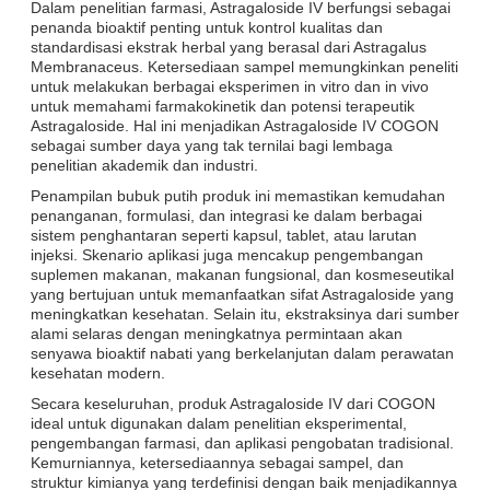
Dalam penelitian farmasi, Astragaloside IV berfungsi sebagai
penanda bioaktif penting untuk kontrol kualitas dan
standardisasi ekstrak herbal yang berasal dari Astragalus
Membranaceus. Ketersediaan sampel memungkinkan peneliti
untuk melakukan berbagai eksperimen in vitro dan in vivo
untuk memahami farmakokinetik dan potensi terapeutik
Astragaloside. Hal ini menjadikan Astragaloside IV COGON
sebagai sumber daya yang tak ternilai bagi lembaga
penelitian akademik dan industri.
Penampilan bubuk putih produk ini memastikan kemudahan
penanganan, formulasi, dan integrasi ke dalam berbagai
sistem penghantaran seperti kapsul, tablet, atau larutan
injeksi. Skenario aplikasi juga mencakup pengembangan
suplemen makanan, makanan fungsional, dan kosmeseutikal
yang bertujuan untuk memanfaatkan sifat Astragaloside yang
meningkatkan kesehatan. Selain itu, ekstraksinya dari sumber
alami selaras dengan meningkatnya permintaan akan
senyawa bioaktif nabati yang berkelanjutan dalam perawatan
kesehatan modern.
Secara keseluruhan, produk Astragaloside IV dari COGON
ideal untuk digunakan dalam penelitian eksperimental,
pengembangan farmasi, dan aplikasi pengobatan tradisional.
Kemurniannya, ketersediaannya sebagai sampel, dan
struktur kimianya yang terdefinisi dengan baik menjadikannya