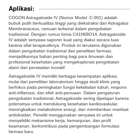
Aplikasi:
COGON Astragaloside IV (Nomor Model: C-001) adalah
bubuk putih berkualitas tinggi yang diekstraksi dari Astragalus
Membranaceus, ramuan terkenal dalam pengobatan
tradisional. Dengan rumus kimia C41H68O14, Astragaloside
IV adalah senyawa saponin kuat yang diakui secara luas
karena sifat terapeutiknya. Produk ini terutama digunakan
dalam pengobatan tradisional dan penelitian farmasi,
menjadikannya bahan penting bagi para ilmuwan dan
profesional kesehatan yang mengeksplorasi pengobatan
alami dan perawatan inovatif.
Astragaloside IV memiliki berbagai kesempatan aplikasi,
mulai dari penelitian laboratorium hingga studi klinis yang
berfokus pada peningkatan fungsi kekebalan tubuh, respons
anti-inflamasi, dan efek anti-penuaan. Dalam pengaturan
pengobatan tradisional, Astragaloside sering dipelajari karena
potensinya untuk mendukung kesehatan kardiovaskular,
meningkatkan metabolisme energi, dan memberikan manfaat
antioksidan. Peneliti menggunakan senyawa ini untuk
menyelidiki mekanisme kerja, kemanjuran, dan profil
keamanan, berkontribusi pada pengembangan formulasi
farmasi baru.