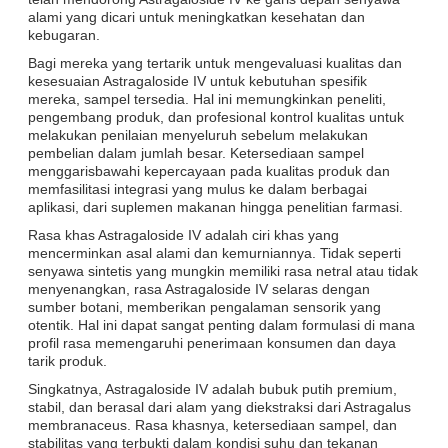
alami yang dicari untuk meningkatkan kesehatan dan
kebugaran.
Bagi mereka yang tertarik untuk mengevaluasi kualitas dan
kesesuaian Astragaloside IV untuk kebutuhan spesifik
mereka, sampel tersedia. Hal ini memungkinkan peneliti,
pengembang produk, dan profesional kontrol kualitas untuk
melakukan penilaian menyeluruh sebelum melakukan
pembelian dalam jumlah besar. Ketersediaan sampel
menggarisbawahi kepercayaan pada kualitas produk dan
memfasilitasi integrasi yang mulus ke dalam berbagai
aplikasi, dari suplemen makanan hingga penelitian farmasi.
Rasa khas Astragaloside IV adalah ciri khas yang
mencerminkan asal alami dan kemurniannya. Tidak seperti
senyawa sintetis yang mungkin memiliki rasa netral atau tidak
menyenangkan, rasa Astragaloside IV selaras dengan
sumber botani, memberikan pengalaman sensorik yang
otentik. Hal ini dapat sangat penting dalam formulasi di mana
profil rasa memengaruhi penerimaan konsumen dan daya
tarik produk.
Singkatnya, Astragaloside IV adalah bubuk putih premium,
stabil, dan berasal dari alam yang diekstraksi dari Astragalus
membranaceus. Rasa khasnya, ketersediaan sampel, dan
stabilitas yang terbukti dalam kondisi suhu dan tekanan