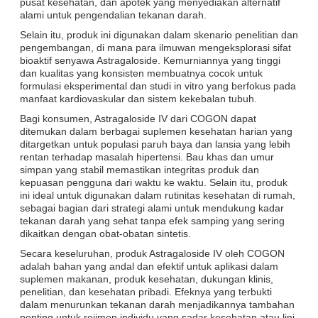
pusat kesehatan, dan apotek yang menyediakan alternatif
alami untuk pengendalian tekanan darah.
Selain itu, produk ini digunakan dalam skenario penelitian dan
pengembangan, di mana para ilmuwan mengeksplorasi sifat
bioaktif senyawa Astragaloside. Kemurniannya yang tinggi
dan kualitas yang konsisten membuatnya cocok untuk
formulasi eksperimental dan studi in vitro yang berfokus pada
manfaat kardiovaskular dan sistem kekebalan tubuh.
Bagi konsumen, Astragaloside IV dari COGON dapat
ditemukan dalam berbagai suplemen kesehatan harian yang
ditargetkan untuk populasi paruh baya dan lansia yang lebih
rentan terhadap masalah hipertensi. Bau khas dan umur
simpan yang stabil memastikan integritas produk dan
kepuasan pengguna dari waktu ke waktu. Selain itu, produk
ini ideal untuk digunakan dalam rutinitas kesehatan di rumah,
sebagai bagian dari strategi alami untuk mendukung kadar
tekanan darah yang sehat tanpa efek samping yang sering
dikaitkan dengan obat-obatan sintetis.
Secara keseluruhan, produk Astragaloside IV oleh COGON
adalah bahan yang andal dan efektif untuk aplikasi dalam
suplemen makanan, produk kesehatan, dukungan klinis,
penelitian, dan kesehatan pribadi. Efeknya yang terbukti
dalam menurunkan tekanan darah menjadikannya tambahan
penting untuk rejimen individu yang sadar kesehatan atau lini