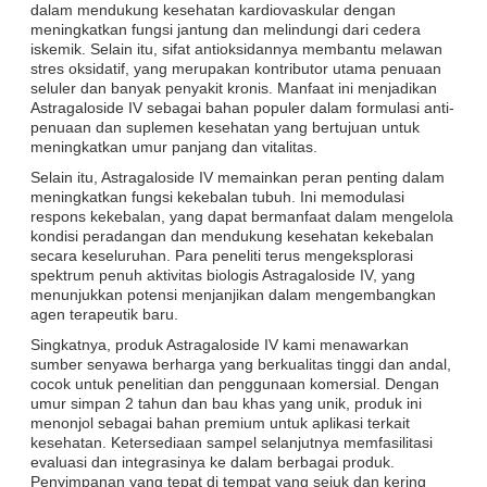
dalam mendukung kesehatan kardiovaskular dengan
meningkatkan fungsi jantung dan melindungi dari cedera
iskemik. Selain itu, sifat antioksidannya membantu melawan
stres oksidatif, yang merupakan kontributor utama penuaan
seluler dan banyak penyakit kronis. Manfaat ini menjadikan
Astragaloside IV sebagai bahan populer dalam formulasi anti-
penuaan dan suplemen kesehatan yang bertujuan untuk
meningkatkan umur panjang dan vitalitas.
Selain itu, Astragaloside IV memainkan peran penting dalam
meningkatkan fungsi kekebalan tubuh. Ini memodulasi
respons kekebalan, yang dapat bermanfaat dalam mengelola
kondisi peradangan dan mendukung kesehatan kekebalan
secara keseluruhan. Para peneliti terus mengeksplorasi
spektrum penuh aktivitas biologis Astragaloside IV, yang
menunjukkan potensi menjanjikan dalam mengembangkan
agen terapeutik baru.
Singkatnya, produk Astragaloside IV kami menawarkan
sumber senyawa berharga yang berkualitas tinggi dan andal,
cocok untuk penelitian dan penggunaan komersial. Dengan
umur simpan 2 tahun dan bau khas yang unik, produk ini
menonjol sebagai bahan premium untuk aplikasi terkait
kesehatan. Ketersediaan sampel selanjutnya memfasilitasi
evaluasi dan integrasinya ke dalam berbagai produk.
Penyimpanan yang tepat di tempat yang sejuk dan kering