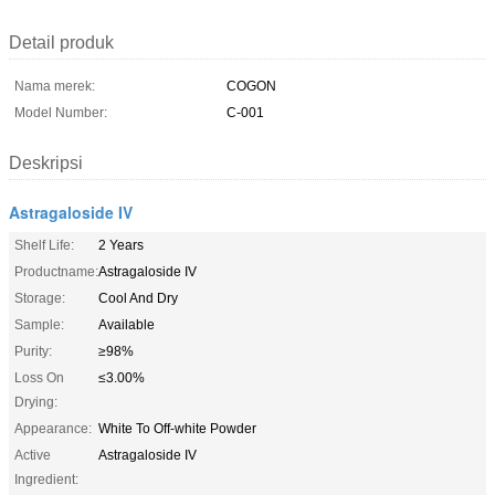
Detail produk
Nama merek:
COGON
Model Number:
C-001
Deskripsi
Astragaloside IV
Shelf Life:
2 Years
Productname:
Astragaloside IV
Storage:
Cool And Dry
Sample:
Available
Purity:
≥98%
Loss On
≤3.00%
Drying:
Appearance:
White To Off-white Powder
Active
Astragaloside IV
Ingredient: