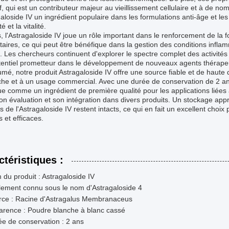
f, qui est un contributeur majeur au vieillissement cellulaire et à de n
galoside IV un ingrédient populaire dans les formulations anti-âge et l
é et la vitalité.
, l'Astragaloside IV joue un rôle important dans le renforcement de la 
aires, ce qui peut être bénéfique dans la gestion des conditions inflam
. Les chercheurs continuent d'explorer le spectre complet des activités 
tentiel prometteur dans le développement de nouveaux agents thérape
mé, notre produit Astragaloside IV offre une source fiable et de haute
he et à un usage commercial. Avec une durée de conservation de 2 ans 
ue comme un ingrédient de première qualité pour les applications liées à l
on évaluation et son intégration dans divers produits. Un stockage appro
ts de l'Astragaloside IV restent intacts, ce qui en fait un excellent cho
s et efficaces.
ctéristiques :
du produit : Astragaloside IV
lement connu sous le nom d'Astragaloside 4
rce : Racine d'Astragalus Membranaceus
arence : Poudre blanche à blanc cassé
e de conservation : 2 ans