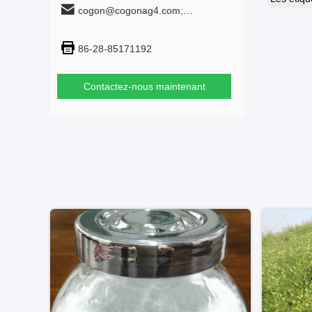
cogon@cogonag4.com;
cogon_chem@hotmail.com
86-28-85171192
Contactez-nous maintenant