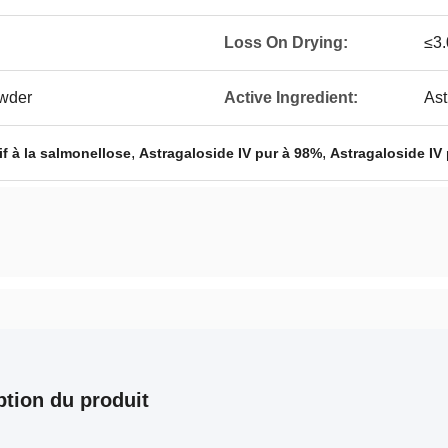
Loss On Drying:
≤3
owder
Active Ingredient:
Ast
,
,
if à la salmonellose
Astragaloside IV pur à 98%
Astragaloside IV
ption du produit