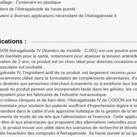
llage : Contenant en plastique
ient de l'Astragaloside de haute pureté
ient à diverses applications nécessitant de l'Astragaloside 4
ications :
ON Astragaloside IV (Numéro de modèle : C-001) est une poudre pre
ts bienfaits pour la santé, notamment pour abaisser la tension artériel
ation de 2 ans, ce produit est un choix idéal pour diverses occasions e
asculaire est souhaité.
galoside IV, l'ingrédient actif de ce produit, est largement reconnu pour 
couramment utilisé dans la formulation de compléments alimentaires, d'a
s destinés aux personnes cherchant à maintenir ou à améliorer leur bi
assé du produit permet une incorporation facile dans les gélules, les c
lyvalent pour les fabricants de l'industrie nutraceutique.
s milieux cliniques et de bien-être, l'Astragaloside IV de COGON est 
entaire pour soutenir les patients souffrant d'hypertension légère à m
ndent dans le cadre d'une approche holistique de la gestion de la ten
ents de mode de vie tels que l'alimentation et l'exercice. Cette applic
-être et aux pharmacies qui proposent des alternatives naturelles pour le
, le produit trouve son utilité dans les scénarios de recherche et dével
tés bioactives des composés d'Astragaloside. Sa haute pureté et sa qu