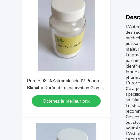
Desc
L'Astra
des rac
médeci
puissan
majeur 
Le prod
par une
identif
forme d
pharma
Pureté 98 % Astragaloside IV Poudre
L'un de
Blanche Durée de conservation 2 ans
Cela pe
spécifi
Appliqué dans les extraits botaniques
satisfa
Obtenez le meilleur prix
et la recherche scientifique
Le stoc
recomma
Ces con
est sto
pour di
L'Astra
cardiaq