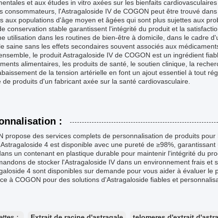
entales et aux études in vitro axées sur les bienfaits cardiovasculaires
es consommateurs, l'Astragaloside IV de COGON peut être trouvé dan
s aux populations d'âge moyen et âgées qui sont plus sujettes aux prob
e conservation stable garantissent l'intégrité du produit et la satisfaction 
e utilisation dans les routines de bien-être à domicile, dans le cadre d
lle saine sans les effets secondaires souvent associés aux médicament
ensemble, le produit Astragaloside IV de COGON est un ingrédient fiable
ents alimentaires, les produits de santé, le soutien clinique, la recher
abaissement de la tension artérielle en font un ajout essentiel à tout 
e produits d'un fabricant axée sur la santé cardiovasculaire.
onnalisation :
propose des services complets de personnalisation de produits pour 
 Astragaloside 4 est disponible avec une pureté de ≥98%, garantissant u
dans un contenant en plastique durable pour maintenir l'intégrité du pro
ndons de stocker l'Astragaloside IV dans un environnement frais et s
galoside 4 sont disponibles sur demande pour vous aider à évaluer le 
ce à COGON pour des solutions d'Astragaloside fiables et personnalisa
uettes：
Extrait de racine d'astragale
telomeres d'extrait d'astr