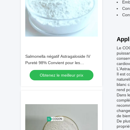
Emba
Cont
Conv
Appl
Le COG
puissan
Salmonella négatif Astragaloside IV
conserv
Pureté 98% Convient pour les
cardiov
L'Astra
formulations de cosmétiques et de
Il est 
Obtenez le meilleur prix
compléments alimentaires
naturel
blanc c
rend po
Dans le
complém
recomma
changem
de bien
De plus
proprié