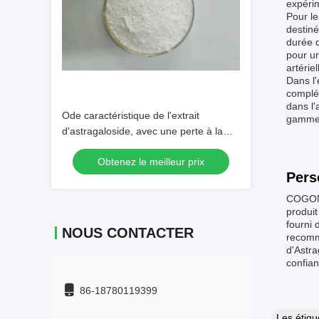
expérim
Pour l
destiné
durée d
pour un
artérie
Dans l'
complém
dans l'
Ode caractéristique de l'extrait
gamme d
d'astragaloside, avec une perte à la
dessiccation n'excédant pas 3 %,
Obtenez le meilleur prix
adapté à la production de
Pers
compléments alimentaires
COGON 
produit
fourni 
NOUS CONTACTER
recomma
d'Astra
confian
86-18780119399
Les étiq