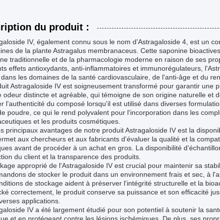
ription du produit :
galoside IV, également connu sous le nom d'Astragaloside 4, est un com
ines de la plante Astragalus membranaceus. Cette saponine bioactives a
ne traditionnelle et de la pharmacologie moderne en raison de ses pr
ts effets antioxydants, anti-inflammatoires et immunorégulateurs, l'As
dans les domaines de la santé cardiovasculaire, de l'anti-âge et du r
uit Astragaloside IV est soigneusement transformé pour garantir une pur
 odeur distincte et agréable, qui témoigne de son origine naturelle et 
ier l'authenticité du composé lorsqu'il est utilisé dans diverses formulat
e poudre, ce qui le rend polyvalent pour l'incorporation dans les comp
ceutiques et les produits cosmétiques.
s principaux avantages de notre produit Astragaloside IV est la disponibi
rmet aux chercheurs et aux fabricants d'évaluer la qualité et la compat
ques avant de procéder à un achat en gros. La disponibilité d'échantil
ction du client et la transparence des produits.
kage approprié de l'Astragaloside IV est crucial pour maintenir sa stab
ndons de stocker le produit dans un environnement frais et sec, à l'abri
ditions de stockage aident à préserver l'intégrité structurelle et la bioac
cké correctement, le produit conserve sa puissance et son efficacité jus
verses applications.
galoside IV a été largement étudié pour son potentiel à soutenir la sant
ue et en protégeant contre les lésions ischémiques. De plus, ses propri