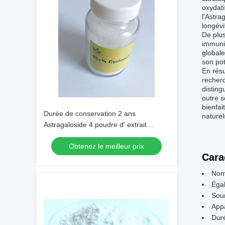
oxydati
l'Astra
longévit
De plus
immunit
globale
son po
En résu
recherc
disting
outre s
bienfai
Durée de conservation 2 ans
naturel
Astragaloside 4 poudre d' extrait
naturel pour les applications
Obtenez le meilleur prix
pharmaceutiques et les formulations
Cara
nutraceutiques
Nom 
Éga
Sou
App
Duré