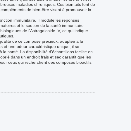
ombreuses maladies chroniques. Ces bienfaits font de
es compléments de bien-être visant à promouvoir la
fonction immunitaire. Il module les réponses
matoires et le soutien de la santé immunitaire
biologiques de l'Astragaloside IV, ce qui indique
utiques.
 qualité de ce composé précieux, adaptée à la
et une odeur caractéristique unique, il se
a santé. La disponibilité d'échantillons facilite en
prié dans un endroit frais et sec garantit que les
ix pour ceux qui recherchent des composés bioactifs