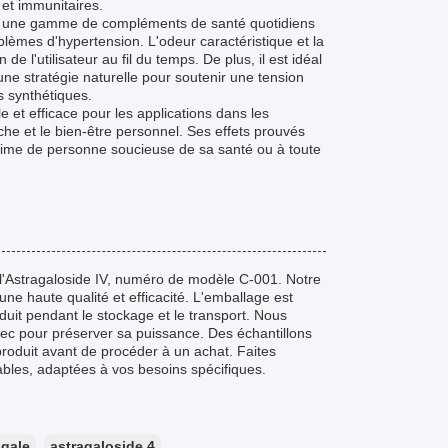
 et immunitaires.
s une gamme de compléments de santé quotidiens
lèmes d'hypertension. L'odeur caractéristique et la
de l'utilisateur au fil du temps. De plus, il est idéal
'une stratégie naturelle pour soutenir une tension
s synthétiques.
 et efficace pour les applications dans les
che et le bien-être personnel. Ses effets prouvés
régime de personne soucieuse de sa santé ou à toute
l'Astragaloside IV, numéro de modèle C-001. Notre
ne haute qualité et efficacité. L'emballage est
duit pendant le stockage et le transport. Nous
ec pour préserver sa puissance. Des échantillons
produit avant de procéder à un achat. Faites
bles, adaptées à vos besoins spécifiques.
agale
astragaloside 4