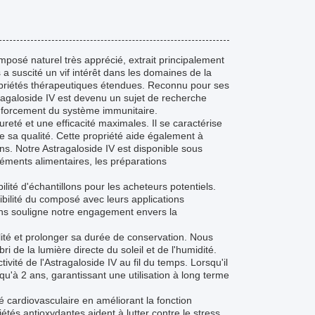
posé naturel très apprécié, extrait principalement
 suscité un vif intérêt dans les domaines de la
opriétés thérapeutiques étendues. Reconnu pour ses
tragaloside IV est devenu un sujet de recherche
enforcement du système immunitaire.
eté et une efficacité maximales. Il se caractérise
de sa qualité. Cette propriété aide également à
ions. Notre Astragaloside IV est disponible sous
léments alimentaires, les préparations
lité d'échantillons pour les acheteurs potentiels.
ibilité du composé avec leurs applications
lons souligne notre engagement envers la
ilité et prolonger sa durée de conservation. Nous
 de la lumière directe du soleil et de l'humidité.
tivité de l'Astragaloside IV au fil du temps. Lorsqu'il
qu'à 2 ans, garantissant une utilisation à long terme
é cardiovasculaire en améliorant la fonction
étés antioxydantes aident à lutter contre le stress