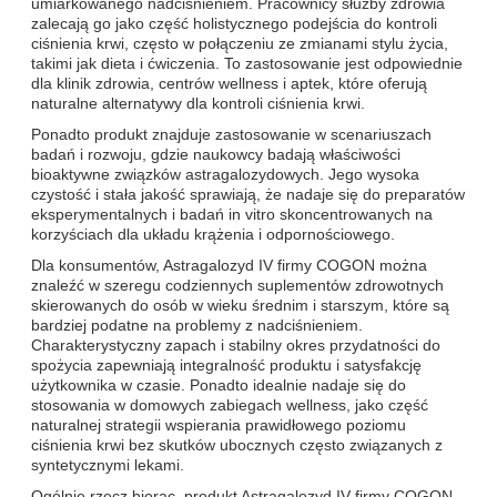
umiarkowanego nadciśnieniem. Pracownicy służby zdrowia
zalecają go jako część holistycznego podejścia do kontroli
ciśnienia krwi, często w połączeniu ze zmianami stylu życia,
takimi jak dieta i ćwiczenia. To zastosowanie jest odpowiednie
dla klinik zdrowia, centrów wellness i aptek, które oferują
naturalne alternatywy dla kontroli ciśnienia krwi.
Ponadto produkt znajduje zastosowanie w scenariuszach
badań i rozwoju, gdzie naukowcy badają właściwości
bioaktywne związków astragalozydowych. Jego wysoka
czystość i stała jakość sprawiają, że nadaje się do preparatów
eksperymentalnych i badań in vitro skoncentrowanych na
korzyściach dla układu krążenia i odpornościowego.
Dla konsumentów, Astragalozyd IV firmy COGON można
znaleźć w szeregu codziennych suplementów zdrowotnych
skierowanych do osób w wieku średnim i starszym, które są
bardziej podatne na problemy z nadciśnieniem.
Charakterystyczny zapach i stabilny okres przydatności do
spożycia zapewniają integralność produktu i satysfakcję
użytkownika w czasie. Ponadto idealnie nadaje się do
stosowania w domowych zabiegach wellness, jako część
naturalnej strategii wspierania prawidłowego poziomu
ciśnienia krwi bez skutków ubocznych często związanych z
syntetycznymi lekami.
Ogólnie rzecz biorąc, produkt Astragalozyd IV firmy COGON