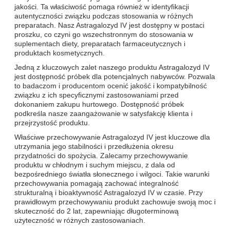
jakości. Ta właściwość pomaga również w identyfikacji
autentyczności związku podczas stosowania w różnych
preparatach. Nasz Astragalozyd IV jest dostępny w postaci
proszku, co czyni go wszechstronnym do stosowania w
suplementach diety, preparatach farmaceutycznych i
produktach kosmetycznych.
Jedną z kluczowych zalet naszego produktu Astragalozyd IV
jest dostępność próbek dla potencjalnych nabywców. Pozwala
to badaczom i producentom ocenić jakość i kompatybilność
związku z ich specyficznymi zastosowaniami przed
dokonaniem zakupu hurtowego. Dostępność próbek
podkreśla nasze zaangażowanie w satysfakcję klienta i
przejrzystość produktu.
Właściwe przechowywanie Astragalozyd IV jest kluczowe dla
utrzymania jego stabilności i przedłużenia okresu
przydatności do spożycia. Zalecamy przechowywanie
produktu w chłodnym i suchym miejscu, z dala od
bezpośredniego światła słonecznego i wilgoci. Takie warunki
przechowywania pomagają zachować integralność
strukturalną i bioaktywność Astragalozyd IV w czasie. Przy
prawidłowym przechowywaniu produkt zachowuje swoją moc i
skuteczność do 2 lat, zapewniając długoterminową
użyteczność w różnych zastosowaniach.