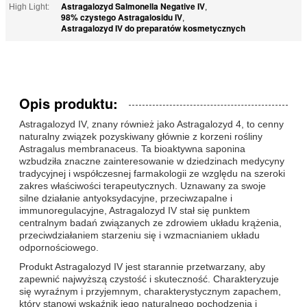
Astragalozyd Salmonella Negative IV
High Light:
,
98% czystego Astragalosidu IV
,
Astragalozyd IV do preparatów kosmetycznych
Opis produktu:
Astragalozyd IV, znany również jako Astragalozyd 4, to cenny
naturalny związek pozyskiwany głównie z korzeni rośliny
Astragalus membranaceus. Ta bioaktywna saponina
wzbudziła znaczne zainteresowanie w dziedzinach medycyny
tradycyjnej i współczesnej farmakologii ze względu na szeroki
zakres właściwości terapeutycznych. Uznawany za swoje
silne działanie antyoksydacyjne, przeciwzapalne i
immunoregulacyjne, Astragalozyd IV stał się punktem
centralnym badań związanych ze zdrowiem układu krążenia,
przeciwdziałaniem starzeniu się i wzmacnianiem układu
odpornościowego.
Produkt Astragalozyd IV jest starannie przetwarzany, aby
zapewnić najwyższą czystość i skuteczność. Charakteryzuje
się wyraźnym i przyjemnym, charakterystycznym zapachem,
który stanowi wskaźnik jego naturalnego pochodzenia i