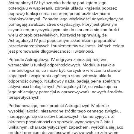
Astragalozyd IV był szeroko badany pod kątem jego
potencjału w wspieraniu zdrowia układu krążenia poprzez
poprawę funkcji serca i ochronę przed uszkodzeniami
niedokrwiennymi. Ponadto jego właściwości antyoksydacyjne
pomagają zwalczać stres oksydacyjny, który jest głównym
czynnikiem przyczyniającym się do starzenia się komórek i
wielu chorób przewlekłych. Korzyści te sprawiają, że
Astragalozyd IV jest popularnym składnikiem preparatów
przeciwstarzeniowych i suplementów wellness, których celem
jest promowanie długowieczności i witalności.
Ponadto Astragalozyd IV odgrywa znaczącą rolę we
wzmacnianiu funkcji odpornościowych. Moduluje reakcje
immunologiczne, co może być korzystne w leczeniu stanów
zapalnych i wspieraniu ogólnego stanu zdrowia układu
odpornościowego. Naukowcy nadal badają pełne spektrum
aktywności biologicznych Astragalozyd IV, co wskazuje na
jego obiecujący potencjał w opracowywaniu nowych środków
terapeutycznych.
Podsumowując, nasz produkt Astragalozyd IV oferuje
wysokiej jakości, niezawodne źródło tego cennego związku,
nadającego się do celów badawczych i komercyjnych. Z
okresem przydatności do spożycia wynoszącym 2 lata i
unikalnym, charakterystycznym zapachem, wyróżnia się jako
produkt premium do zastosowań związanych ze zdrowiem.