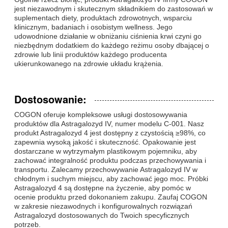
jest niezawodnym i skutecznym składnikiem do zastosowań w
suplementach diety, produktach zdrowotnych, wsparciu
klinicznym, badaniach i osobistym wellness. Jego
udowodnione działanie w obniżaniu ciśnienia krwi czyni go
niezbędnym dodatkiem do każdego reżimu osoby dbającej o
zdrowie lub linii produktów każdego producenta
ukierunkowanego na zdrowie układu krążenia.
Dostosowanie:
COGON oferuje kompleksowe usługi dostosowywania
produktów dla Astragalozyd IV, numer modelu C-001. Nasz
produkt Astragalozyd 4 jest dostępny z czystością ≥98%, co
zapewnia wysoką jakość i skuteczność. Opakowanie jest
dostarczane w wytrzymałym plastikowym pojemniku, aby
zachować integralność produktu podczas przechowywania i
transportu. Zalecamy przechowywanie Astragalozyd IV w
chłodnym i suchym miejscu, aby zachować jego moc. Próbki
Astragalozyd 4 są dostępne na życzenie, aby pomóc w
ocenie produktu przed dokonaniem zakupu. Zaufaj COGON
w zakresie niezawodnych i konfigurowalnych rozwiązań
Astragalozyd dostosowanych do Twoich specyficznych
potrzeb.