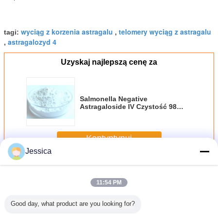
wyciąg z korzenia astragalu
telomery wyciąg z astragalu
tagi:
,
astragalozyd 4
,
Uzyskaj najlepszą cenę za
Salmonella Negative
Astragaloside IV Czystość 98
procent Nadaje się do
stosowania w kosmetykach i
suplementach diety
Kontyntynuj
Jessica
Astragaloside IV
Jeszcze
11:54 PM
Good day, what product are you looking for?