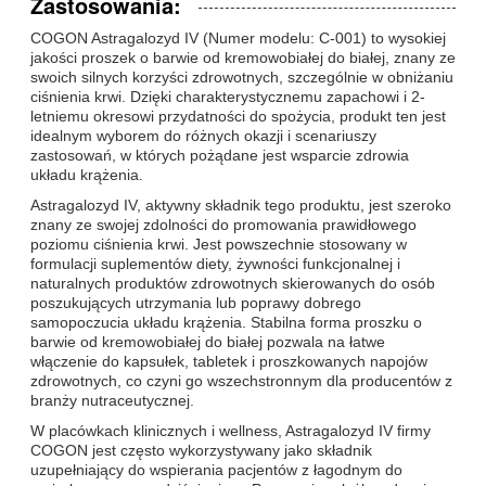
Zastosowania:
COGON Astragalozyd IV (Numer modelu: C-001) to wysokiej
jakości proszek o barwie od kremowobiałej do białej, znany ze
swoich silnych korzyści zdrowotnych, szczególnie w obniżaniu
ciśnienia krwi. Dzięki charakterystycznemu zapachowi i 2-
letniemu okresowi przydatności do spożycia, produkt ten jest
idealnym wyborem do różnych okazji i scenariuszy
zastosowań, w których pożądane jest wsparcie zdrowia
układu krążenia.
Astragalozyd IV, aktywny składnik tego produktu, jest szeroko
znany ze swojej zdolności do promowania prawidłowego
poziomu ciśnienia krwi. Jest powszechnie stosowany w
formulacji suplementów diety, żywności funkcjonalnej i
naturalnych produktów zdrowotnych skierowanych do osób
poszukujących utrzymania lub poprawy dobrego
samopoczucia układu krążenia. Stabilna forma proszku o
barwie od kremowobiałej do białej pozwala na łatwe
włączenie do kapsułek, tabletek i proszkowanych napojów
zdrowotnych, co czyni go wszechstronnym dla producentów z
branży nutraceutycznej.
W placówkach klinicznych i wellness, Astragalozyd IV firmy
COGON jest często wykorzystywany jako składnik
uzupełniający do wspierania pacjentów z łagodnym do