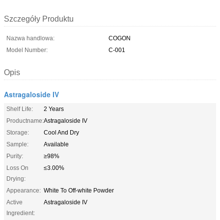
Szczegóły Produktu
Nazwa handlowa:
COGON
Model Number:
C-001
Opis
Astragaloside IV
Shelf Life:
2 Years
Productname:
Astragaloside IV
Storage:
Cool And Dry
Sample:
Available
Purity:
≥98%
Loss On
≤3.00%
Drying:
Appearance:
White To Off-white Powder
Active
Astragaloside IV
Ingredient: