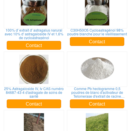
100% d' extrait d' astragalus narural
C30H50O5 Cycloastragénol 98%
avec 10% d' astragaloside IV et 1,6%
poudre blanche pour le vieillissement
de cycloastragénol
Contact
Contact
25% Astragaloside IV, Iv CAS numéro
Comme Pb hectogramme 0,5
84687-43-4 d'astragale de soins de
poudres de blanc d'activateur de
santé
Telomerase d'extrait de racine
d'astragale de page par minute
Contact
Contact