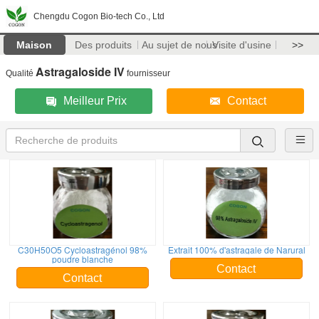
Chengdu Cogon Bio-tech Co., Ltd
Maison
Des produits
Au sujet de nous
Visite d'usine
>>
Astragaloside IV
Qualité
fournisseur
Meilleur Prix
Contact
C30H50O5 Cycloastragénol 98%
Extrait 100% d'astragale de Narural
poudre blanche
Contact
Contact