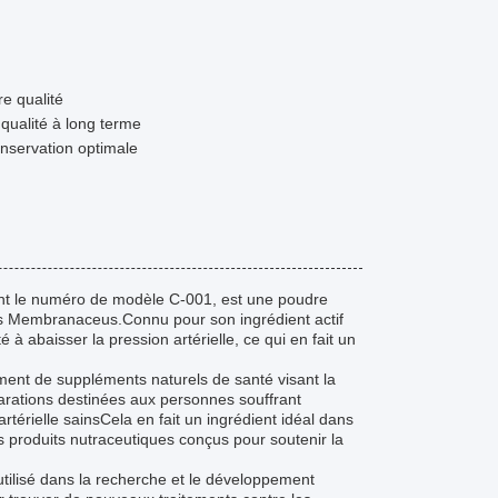
e qualité
qualité à long terme
nservation optimale
nt le numéro de modèle C-001, est une poudre
us Membranaceus.Connu pour son ingrédient actif
 à abaisser la pression artérielle, ce qui en fait un
ement de suppléments naturels de santé visant la
éparations destinées aux personnes souffrant
térielle sainsCela en fait un ingrédient idéal dans
s produits nutraceutiques conçus pour soutenir la
utilisé dans la recherche et le développement