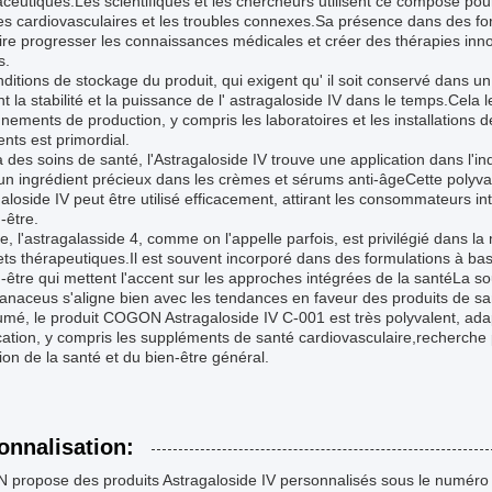
eutiques.Les scientifiques et les chercheurs utilisent ce composé pou
es cardiovasculaires et les troubles connexes.Sa présence dans des f
ire progresser les connaissances médicales et créer des thérapies inn
s.
ditions de stockage du produit, qui exigent qu' il soit conservé dans un e
t la stabilité et la puissance de l' astragaloside IV dans le temps.Cela 
nements de production, y compris les laboratoires et les installations de
ents est primordial.
 des soins de santé, l'Astragaloside IV trouve une application dans l'in
 un ingrédient précieux dans les crèmes et sérums anti-âgeCette polyva
galoside IV peut être utilisé efficacement, attirant les consommateurs in
-être.
e, l'astragalasside 4, comme on l'appelle parfois, est privilégié dans la
ets thérapeutiques.Il est souvent incorporé dans des formulations à ba
-être qui mettent l'accent sur les approches intégrées de la santéLa so
aceus s'aligne bien avec les tendances en faveur des produits de san
mé, le produit COGON Astragaloside IV C-001 est très polyvalent, adap
cation, y compris les suppléments de santé cardiovasculaire,recherche 
on de la santé et du bien-être général.
onnalisation:
propose des produits Astragaloside IV personnalisés sous le numéro