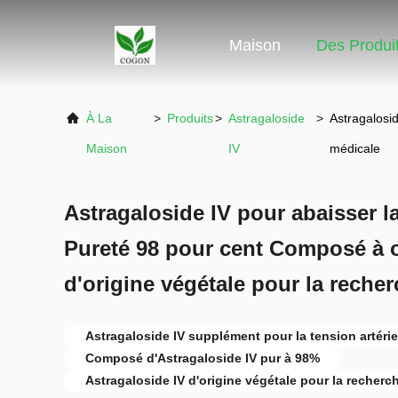
Maison
Des Produi
À La
>
Produits
>
Astragaloside
>
Astragalosid
Maison
IV
médicale
Astragaloside IV pour abaisser la
Pureté 98 pour cent Composé à o
d'origine végétale pour la reche
Astragaloside IV supplément pour la tension artérie
Composé d'Astragaloside IV pur à 98%
Astragaloside IV d'origine végétale pour la recherc