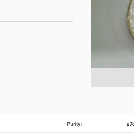
Purity:
≥9