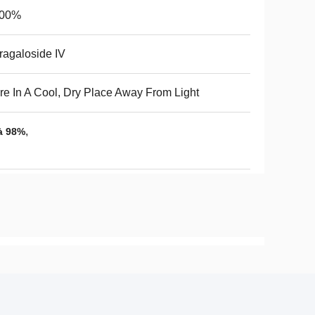
.00%
ragaloside IV
re In A Cool, Dry Place Away From Light
,
à 98%