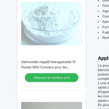
Duré
Per
Ingr
Cont
Astr
Form
Faib
Rich
Appl
Salmonella négatif Astragaloside IV
Le pro
Pureté 98% Convient pour les
blanch
formulations de cosmétiques et de
puissan
Obtenez le meilleur prix
compléments alimentaires
complém
L'une d
santé c
d'hyper
les com
santé c
En plus