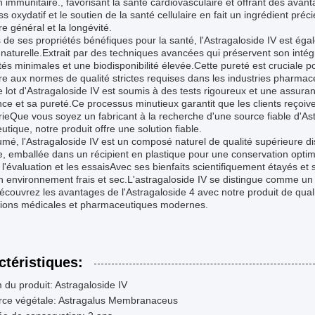
n immunitaire., favorisant la santé cardiovasculaire et offrant des ava
ss oxydatif et le soutien de la santé cellulaire en fait un ingrédient pré
re général et la longévité.
 de ses propriétés bénéfiques pour la santé, l'Astragaloside IV est éga
 naturelle.Extrait par des techniques avancées qui préservent son intég
és minimales et une biodisponibilité élevée.Cette pureté est cruciale po
ire aux normes de qualité strictes requises dans les industries pharmac
lot d'Astragaloside IV est soumis à des tests rigoureux et une assuranc
ce et sa pureté.Ce processus minutieux garantit que les clients reçoi
trieQue vous soyez un fabricant à la recherche d'une source fiable d'As
utique, notre produit offre une solution fiable.
mé, l'Astragaloside IV est un composé naturel de qualité supérieure 
, emballée dans un récipient en plastique pour une conservation optimal
er l'évaluation et les essaisAvec ses bienfaits scientifiquement étayés et
 environnement frais et sec.L'astragaloside IV se distingue comme un i
couvrez les avantages de l'Astragaloside 4 avec notre produit de qua
tions médicales et pharmaceutiques modernes.
ctéristiques:
du produit: Astragaloside IV
rce végétale: Astragalus Membranaceus