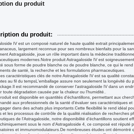
ption du produit
ription du produit:
loside IV est un composé naturel de haute qualité extrait principalemen
naceus, largement reconnue pour ses nombreux bienfaits pour la sant
ent Astragaloside, joue un rôle important dans la médecine traditionnel
eutiques modernes.Notre produit Astragaloside IV est soigneusement tr
é sous forme de poudre blanche ou de poudre blanche, ce qui le rend p
ents de santé, la recherche et les formulations pharmaceutiques.
es caractéristiques clés de notre Astragaloside IV est sa qualité constan
tes au fil du tempsL'emballage assure non seulement la longévité du pr
ckage.Il est recommandé de conserver l'astragaloside IV dans un endroit
r toute dégradation causée par la chaleur ou l'humidité..
roduit est disponible en quantités d'échantillons, permettant aux cherc
ndé aux professionnels de la santé d'évaluer ses caractéristiques et 
gager dans des achats plus importants.Cette flexibilité le rend idéal p
s et les processus de contrôle de la qualité.réalisation de recherches 
utiques de l'Astragaloside, notre disponibilité d'échantillons soutient e
himiquement sous le nom d'Astragaloside 4, ce composé est réputé pou
matoires et immunomodulateurs.De nombreuses études ont démontré que 