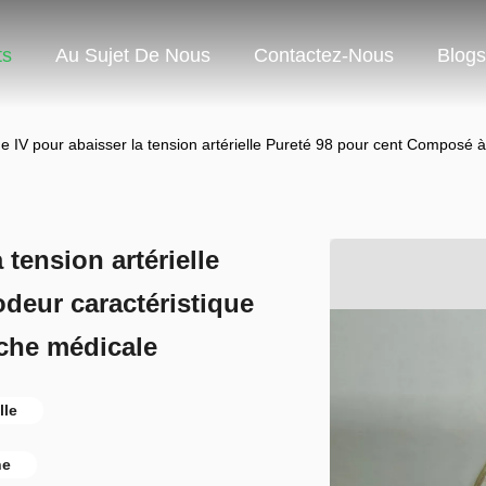
ts
Au Sujet De Nous
Contactez-Nous
Blogs
e IV pour abaisser la tension artérielle Pureté 98 pour cent Composé à
 tension artérielle
deur caractéristique
rche médicale
lle
he