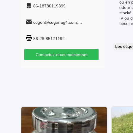
ou en 
86-18780119399
odeur c
stocké 
IV ou d
cogon@cogonag4.com;
besoin
cogon_chem@hotmail.com
86-28-85171192
Les étiq
Contactez-nous maintenant