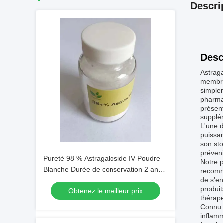
Descri
Desc
Astraga
membra
simplem
pharmac
présent
supplém
L'une d
puissan
son sto
préveni
Pureté 98 % Astragaloside IV Poudre
Notre p
Blanche Durée de conservation 2 ans
recomma
de s'en
Appliqué dans les extraits botaniques
produit
Obtenez le meilleur prix
et la recherche scientifique
thérape
Connu c
inflam