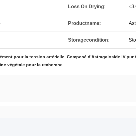
Loss On Drying:
≤3
e
Productname:
Ast
Storagecondition:
Sto
,
ément pour la tension artérielle
Composé d'Astragaloside IV pur 
gine végétale pour la recherche