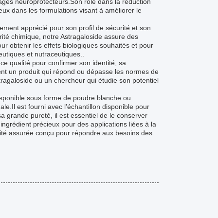
ntages neuroprotecteurs.Son rôle dans la réduction
cieux dans les formulations visant à améliorer le
lement apprécié pour son profil de sécurité et son
rité chimique, notre Astragaloside assure des
ur obtenir les effets biologiques souhaités et pour
eutiques et nutraceutiques..
e qualité pour confirmer son identité, sa
vent un produit qui répond ou dépasse les normes de
tragaloside ou un chercheur qui étudie son potentiel
disponible sous forme de poudre blanche ou
e.Il est fourni avec l'échantillon disponible pour
 sa grande pureté, il est essentiel de le conserver
ngrédient précieux pour des applications liées à la
lité assurée conçu pour répondre aux besoins des