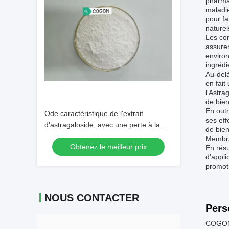
pharmac
maladi
pour fa
naturel
Les con
assuren
environ
ingrédi
Au-delà
en fait
l'Astra
de bien
En outr
Ode caractéristique de l'extrait
ses eff
d'astragaloside, avec une perte à la
de bien
dessiccation n'excédant pas 3 %,
Membran
Obtenez le meilleur prix
adapté à la production de
En résu
d'appli
compléments alimentaires
promoti
NOUS CONTACTER
Pers
COGON 