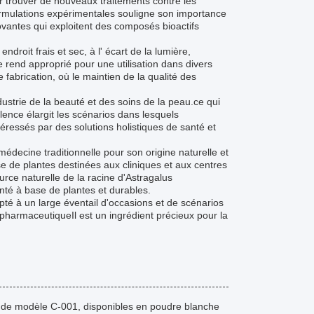
r trouver de nouveaux traitements contre les
ormulations expérimentales souligne son importance
ovantes qui exploitent des composés bioactifs
ndroit frais et sec, à l' écart de la lumière,
le rend approprié pour une utilisation dans divers
 fabrication, où le maintien de la qualité des
dustrie de la beauté et des soins de la peau.ce qui
lence élargit les scénarios dans lesquels
téressés par des solutions holistiques de santé et
 médecine traditionnelle pour son origine naturelle et
se de plantes destinées aux cliniques et aux centres
urce naturelle de la racine d'Astragalus
té à base de plantes et durables.
té à un large éventail d'occasions et de scénarios
pharmaceutiqueIl est un ingrédient précieux pour la
 de modèle C-001, disponibles en poudre blanche