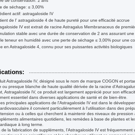
e de conservation: 2 ans
te de séchage: ≤ 3,00%
édient actif: astragaloside IV
ient de l' astragaloside 4 de haute pureté pour une efficacité accrue
agaloside IV est extrait de racine Astragalus Membranaceus de premièr
ulation stable avec une durée de conservation de 2 ans assurant une 
le teneur en humidité avec une perte de séchage ≤ 3,00% pour une co
e en Astragaloside 4, connu pour ses puissantes activités biologiques
ications:
duit Astragaloside IV, désigné sous le nom de marque COGON et porta
e ou presque blanche de haute qualité dérivée de la racine d'Astragal
t, Astragaloside IV, ce produit est largement apprécié pour son efficacité
ent essentiel dans diverses applications de santé et de bien-être.
es principales applications de l'Astragaloside IV est dans le développ
ardiovasculaire.il convient particulièrement à l'utilisation dans des pr
tension ou à celles qui cherchent à maintenir des niveaux de pression ar
pléments alimentaires quotidiens, les remèdes à base de plantes et le
ardiaque à long terme.
 de la fabrication de suppléments, l'Astragaloside IV est fréquemment 