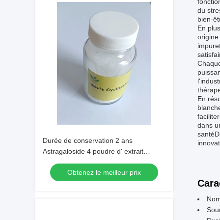
fonctio
du stre
bien-êt
En plus
origine
impuret
satisfa
Chaque 
puissan
l'indus
thérape
En résu
blanche
facilit
dans un
santéDé
Durée de conservation 2 ans
innova
Astragaloside 4 poudre d' extrait
naturel pour les applications
Obtenez le meilleur prix
pharmaceutiques et les formulations
Cara
nutraceutiques
Nom 
Sou