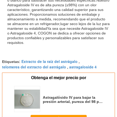
o blanco para satisfacer sus necesidades específicas.Nuestro
Astragaloside IV es de alta pureza (≥98%) con un olor
característico, garantizando una calidad superior para sus
aplicaciones. Proporcionamos soluciones de embalaje y
almacenamiento a medida, recomendando que el producto
se almacene en un refrigerador,lugar seco lejos de la luz para
mantener su estabilidadYa sea que necesite Astragaloside IV
o Astragaloside 4, COGON se dedica a ofrecer opciones de
productos confiables y personalizables para satisfacer sus
requisitos.
Extracto de la raíz del astrágalo
Etiquetas:
,
telomeres del extracto del astrágalo
astragaloside 4
,
Obtenga el mejor precio por
Astragalósido IV para bajar la
presión arterial, pureza del 98 por
ciento, compuesto de olor
característico de origen vegetal
para investigación médica