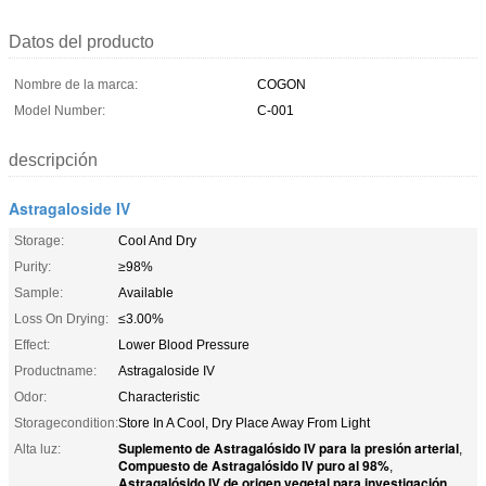
Datos del producto
Nombre de la marca:
COGON
Model Number:
C-001
descripción
Astragaloside IV
Storage:
Cool And Dry
Purity:
≥98%
Sample:
Available
Loss On Drying:
≤3.00%
Effect:
Lower Blood Pressure
Productname:
Astragaloside IV
Odor:
Characteristic
Storagecondition:
Store In A Cool, Dry Place Away From Light
Suplemento de Astragalósido IV para la presión arterial
Alta luz:
,
Compuesto de Astragalósido IV puro al 98%
,
Astragalósido IV de origen vegetal para investigación