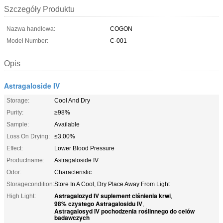
Szczegóły Produktu
Nazwa handlowa:
COGON
Model Number:
C-001
Opis
Astragaloside IV
Storage:
Cool And Dry
Purity:
≥98%
Sample:
Available
Loss On Drying:
≤3.00%
Effect:
Lower Blood Pressure
Productname:
Astragaloside IV
Odor:
Characteristic
Storagecondition:
Store In A Cool, Dry Place Away From Light
Astragalozyd IV suplement ciśnienia krwi
High Light:
,
98% czystego Astragalosidu IV
,
Astragalosyd IV pochodzenia roślinnego do celów
badawczych