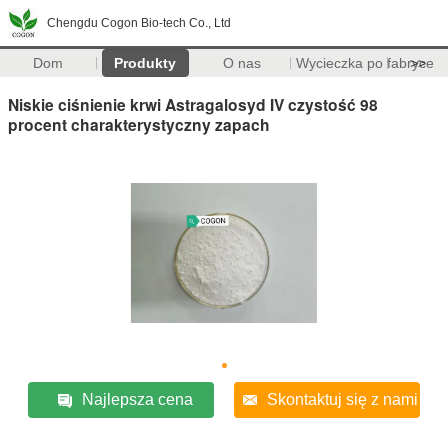
Chengdu Cogon Bio-tech Co., Ltd
Dom
Produkty
O nas
Wycieczka po fabryce
>>
Niskie ciśnienie krwi Astragalosyd IV czystość 98
procent charakterystyczny zapach
Najlepsza cena
Skontaktuj się z nami