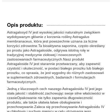
Opis produktu:
Astragalosyd IV jest wysokiej jakości naturalnym związkiem
wydobywanym głównie z korzenia rośliny Astragalus
membranaceus, która jest powszechnie uznana za liczne
korzyści zdrowotne.Ta bioaktywna saponina, często określany
po prostu jako Astragaloside, odgrywa istotną rolę w
tradycyjnej medycynie ziołowej i nowoczesnych
zastosowaniach farmaceutycznych.Nasz produkt
Astragaloside IV jest starannie przetwarzany, aby zapewnić
czystość i skuteczność, w postaci białego proszku lub białego
proszku, co sprawia, że jest wygodny do różnych zastosowań
w suplementach zdrowotnych, badaniach i formulacjach
farmaceutycznych.
Jedną z kluczowych cech naszego Astragalosidu IV jest jego
stała jakość i stabilność.zachowując swoje silne właściwości w
czasieOpakowanie nie tylko zapewnia długowieczność
produktu, ale także ułatwia łatwe obsługiwanie i
przechowywanie.Zaleca się przechowywanie Astragalosidu IV
w chłodnym i suchym miejscu w celu utrzymania jego