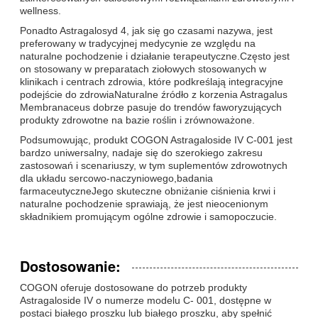
wellness.
Ponadto Astragalosyd 4, jak się go czasami nazywa, jest
preferowany w tradycyjnej medycynie ze względu na
naturalne pochodzenie i działanie terapeutyczne.Często jest
on stosowany w preparatach ziołowych stosowanych w
klinikach i centrach zdrowia, które podkreślają integracyjne
podejście do zdrowiaNaturalne źródło z korzenia Astragalus
Membranaceus dobrze pasuje do trendów faworyzujących
produkty zdrowotne na bazie roślin i zrównoważone.
Podsumowując, produkt COGON Astragaloside IV C-001 jest
bardzo uniwersalny, nadaje się do szerokiego zakresu
zastosowań i scenariuszy, w tym suplementów zdrowotnych
dla układu sercowo-naczyniowego,badania
farmaceutyczneJego skuteczne obniżanie ciśnienia krwi i
naturalne pochodzenie sprawiają, że jest nieocenionym
składnikiem promującym ogólne zdrowie i samopoczucie.
Dostosowanie:
COGON oferuje dostosowane do potrzeb produkty
Astragaloside IV o numerze modelu C- 001, dostępne w
postaci białego proszku lub białego proszku, aby spełnić