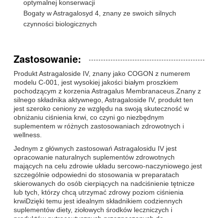
optymalnej konserwacji
Bogaty w Astragalosyd 4, znany ze swoich silnych
czynności biologicznych
Zastosowanie:
Produkt Astragaloside IV, znany jako COGON z numerem
modelu C-001, jest wysokiej jakości białym proszkiem
pochodzącym z korzenia Astragalus Membranaceus.Znany z
silnego składnika aktywnego, Astragaloside IV, produkt ten
jest szeroko ceniony ze względu na swoją skuteczność w
obniżaniu ciśnienia krwi, co czyni go niezbędnym
suplementem w różnych zastosowaniach zdrowotnych i
wellness.
Jednym z głównych zastosowań Astragalosidu IV jest
opracowanie naturalnych suplementów zdrowotnych
mających na celu zdrowie układu sercowo-naczyniowego.jest
szczególnie odpowiedni do stosowania w preparatach
skierowanych do osób cierpiących na nadciśnienie tętnicze
lub tych, którzy chcą utrzymać zdrowy poziom ciśnienia
krwiDzięki temu jest idealnym składnikiem codziennych
suplementów diety, ziołowych środków leczniczych i