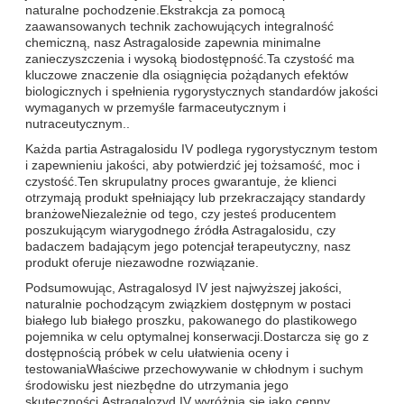
naturalne pochodzenie.Ekstrakcja za pomocą
zaawansowanych technik zachowujących integralność
chemiczną, nasz Astragaloside zapewnia minimalne
zanieczyszczenia i wysoką biodostępność.Ta czystość ma
kluczowe znaczenie dla osiągnięcia pożądanych efektów
biologicznych i spełnienia rygorystycznych standardów jakości
wymaganych w przemyśle farmaceutycznym i
nutraceutycznym..
Każda partia Astragalosidu IV podlega rygorystycznym testom
i zapewnieniu jakości, aby potwierdzić jej tożsamość, moc i
czystość.Ten skrupulatny proces gwarantuje, że klienci
otrzymają produkt spełniający lub przekraczający standardy
branżoweNiezależnie od tego, czy jesteś producentem
poszukującym wiarygodnego źródła Astragalosidu, czy
badaczem badającym jego potencjał terapeutyczny, nasz
produkt oferuje niezawodne rozwiązanie.
Podsumowując, Astragalosyd IV jest najwyższej jakości,
naturalnie pochodzącym związkiem dostępnym w postaci
białego lub białego proszku, pakowanego do plastikowego
pojemnika w celu optymalnej konserwacji.Dostarcza się go z
dostępnością próbek w celu ułatwienia oceny i
testowaniaWłaściwe przechowywanie w chłodnym i suchym
środowisku jest niezbędne do utrzymania jego
skuteczności.Astragalozyd IV wyróżnia się jako cenny