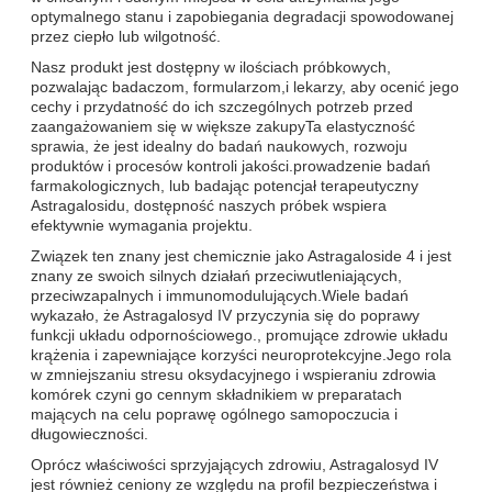
optymalnego stanu i zapobiegania degradacji spowodowanej
przez ciepło lub wilgotność.
Nasz produkt jest dostępny w ilościach próbkowych,
pozwalając badaczom, formularzom,i lekarzy, aby ocenić jego
cechy i przydatność do ich szczególnych potrzeb przed
zaangażowaniem się w większe zakupyTa elastyczność
sprawia, że jest idealny do badań naukowych, rozwoju
produktów i procesów kontroli jakości.prowadzenie badań
farmakologicznych, lub badając potencjał terapeutyczny
Astragalosidu, dostępność naszych próbek wspiera
efektywnie wymagania projektu.
Związek ten znany jest chemicznie jako Astragaloside 4 i jest
znany ze swoich silnych działań przeciwutleniających,
przeciwzapalnych i immunomodulujących.Wiele badań
wykazało, że Astragalosyd IV przyczynia się do poprawy
funkcji układu odpornościowego., promujące zdrowie układu
krążenia i zapewniające korzyści neuroprotekcyjne.Jego rola
w zmniejszaniu stresu oksydacyjnego i wspieraniu zdrowia
komórek czyni go cennym składnikiem w preparatach
mających na celu poprawę ogólnego samopoczucia i
długowieczności.
Oprócz właściwości sprzyjających zdrowiu, Astragalosyd IV
jest również ceniony ze względu na profil bezpieczeństwa i