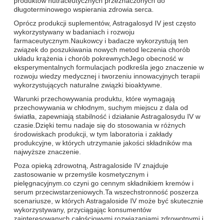
produktów nutraceutycznych przeznaczonych do
długoterminowego wspierania zdrowia serca.
Oprócz produkcji suplementów, Astragalosyd IV jest często
wykorzystywany w badaniach i rozwoju
farmaceutycznym.Naukowcy i badacze wykorzystują ten
związek do poszukiwania nowych metod leczenia chorób
układu krążenia i chorób pokrewnychJego obecność w
eksperymentalnych formulacjach podkreśla jego znaczenie w
rozwoju wiedzy medycznej i tworzeniu innowacyjnych terapii
wykorzystujących naturalne związki bioaktywne.
Warunki przechowywania produktu, które wymagają
przechowywania w chłodnym, suchym miejscu z dala od
światła, zapewniają stabilność i działanie Astragalosydu IV w
czasie.Dzięki temu nadaje się do stosowania w różnych
środowiskach produkcji, w tym laboratoria i zakłady
produkcyjne, w których utrzymanie jakości składników ma
najwyższe znaczenie.
Poza opieką zdrowotną, Astragaloside IV znajduje
zastosowanie w przemyśle kosmetycznym i
pielęgnacyjnym.co czyni go cennym składnikiem kremów i
serum przeciwstarzeniowych.Ta wszechstronność poszerza
scenariusze, w których Astragaloside IV może być skutecznie
wykorzystywany, przyciągając konsumentów
zainteresowanych całościowymi rozwiązaniami zdrowotnymi i