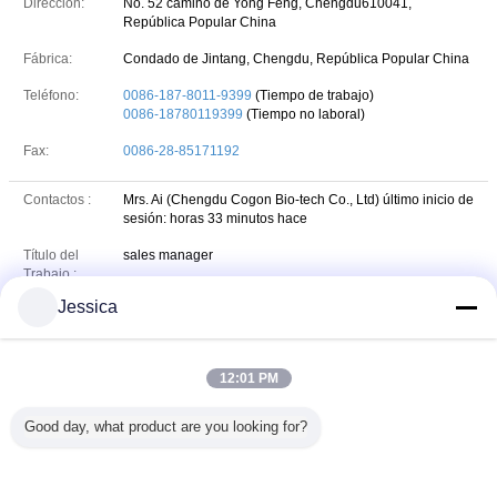
Dirección:
No. 52 camino de Yong Feng, Chengdu610041,
República Popular China
Fábrica:
Condado de Jintang, Chengdu, República Popular China
Teléfono:
0086-187-8011-9399
(Tiempo de trabajo)
0086-18780119399
(Tiempo no laboral)
Fax:
0086-28-85171192
Contactos :
Mrs. Ai (Chengdu Cogon Bio-tech Co., Ltd)
último inicio de
sesión: horas 33 minutos hace
Título del
sales manager
Trabajo :
Jessica
Teléfono :
86-18780119399
+8618780119399
Whatsapp
WHATSAPP :
12:01 PM
940822756@qq.com
skype
Skype :
Good day, what product are you looking for?
Correo
cogon@cogonag4.com; cogon_chem@hotmail.com
electrónico :