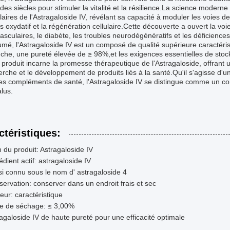
des siècles pour stimuler la vitalité et la résilience.La science mod
aires de l'Astragaloside IV, révélant sa capacité à moduler les voies de
ss oxydatif et la régénération cellulaire.Cette découverte a ouvert la vo
asculaires, le diabète, les troubles neurodégénératifs et les déficienc
umé, l'Astragaloside IV est un composé de qualité supérieure caracté
che, une pureté élevée de ≥ 98%,et les exigences essentielles de stock
 produit incarne la promesse thérapeutique de l'Astragaloside, offrant u
erche et le développement de produits liés à la santé.Qu'il s'agisse d'u
s compléments de santé, l'Astragaloside IV se distingue comme un com
lus.
ctéristiques:
du produit: Astragaloside IV
édient actif: astragaloside IV
i connu sous le nom d' astragaloside 4
ervation: conserver dans un endroit frais et sec
eur: caractéristique
te de séchage: ≤ 3,00%
agaloside IV de haute pureté pour une efficacité optimale