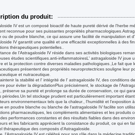
ription du produit:
loside IV est un composé bioactif de haute pureté dérivé de l'herbe m
ent reconnue pour ses puissantes propriétés pharmacologiques.Astraga
 ou de poudre blanche, ce qui assure une facilité de manipulation et d
loside IV garantit une qualité et une efficacité exceptionnelles à des 
tions thérapeutiques potentielles..
tance de l'Astragaloside IV réside dans ses activités biologiques remarq
ses études scientifiques.anti-inflammatoiresL' astragaloside IV joue un 
ire et la protection contre diverses maladies pathologiques.,Le fait que 
eutiques présentent des propriétés neuroprotectrices souligne leur pol
ceutique et nutraceutique.
intenir la stabilité et l' intégrité de l' astragaloside IV, des condition
ère pour éviter la dégradationPlus précisément, le stockage de l'Astragal
, préserve sa pureté et prolonge sa durée de conservation, ce qui gar
 périodes.Un tel stockage prudent est particulièrement important étan
teurs environnementaux tels que la chaleur., l'humidité et l'exposition à
e en poudre blanche ou blanche de l'astragaloside IV facilite son utilis
ations pharmaceutiques, les compléments alimentaires et les produits
 des performances constantes et des résultats fiables dans des envi
urs et les fabricants apprécient la consistance du produit, ce qui en fai
el thérapeutique des composés d'Astragaloside.
e, l'Astragaloside IV est célébré pour son rôle dans la médecine tradition