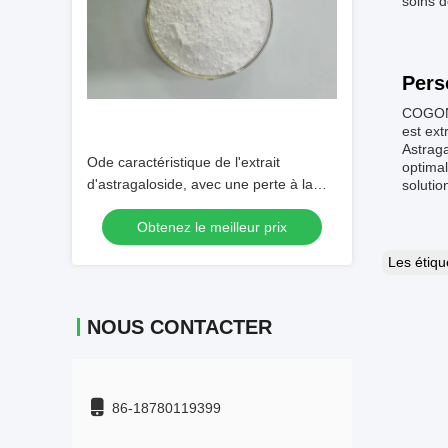
soins d
Pers
COGON o
est ex
Astraga
Ode caractéristique de l'extrait
optimal
d'astragaloside, avec une perte à la
solutio
dessiccation n'excédant pas 3 %,
Obtenez le meilleur prix
adapté à la production de
compléments alimentaires
Les étiq
NOUS CONTACTER
86-18780119399