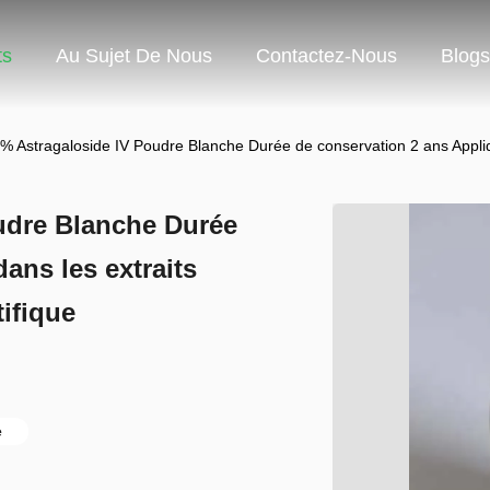
ts
Au Sujet De Nous
Contactez-Nous
Blogs
% Astragaloside IV Poudre Blanche Durée de conservation 2 ans Appliqu
udre Blanche Durée
ans les extraits
tifique
e