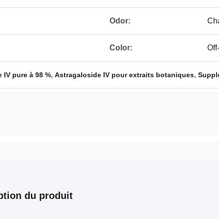
Odor:
Cha
Color:
Off
,
,
 IV pure à 98 %
Astragaloside IV pour extraits botaniques
Supplé
ption du produit