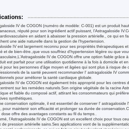
ications:
agaloside IV de COGON (numéro de modèle: C-001) est un produit haut 
aceus, réputé pour son ingrédient actif puissant, l'Astragaloside IV.C
ardiovasculaire en aidant à abaisser la pression artérielle., ce qui en 
hent une aide naturelle dans la gestion de l'hypertension.
loside IV est largement reconnu pour ses propriétés thérapeutiques et
é et de bien-être.,que vous souffriez d'hypertension légère ou que vo
asculaire,L'Astragaloside IV de COGON offre une option fiable grâce à 
uit est parfait pour une utilisation quotidienne à la fois à domicile et e
é pour les personnes d'âge moyen et âgées qui sont plus à risque de com
ofessionnels de la santé peuvent recommander l' astragaloside IV com
ionnels pour améliorer la santé cardiaque globale.
galoside IV de COGON est également très approprié pour les centres de 
entrent sur les remèdes naturels.Son origine végétale de la racine A
ique et fiable du composé actif, attirant les consommateurs qui préfèr
tives synthétiques.
e conservation optimale, il est essentiel de conserver l' astragaloside IV
, pour maintenir son efficacité et prolonger sa durée de conservation.
dose offre des avantages constants au fil du temps..
mé, l'Astragaloside IV de COGON est un excellent choix pour tous ceu
 de pression artérielle sains.Ses applications vont de la supplémenta