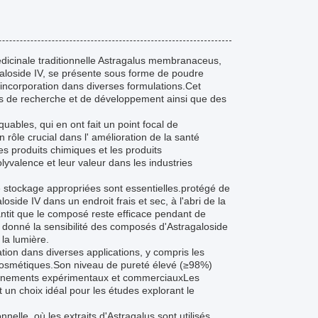
édicinale traditionnelle Astragalus membranaceus,
loside IV, se présente sous forme de poudre
'incorporation dans diverses formulations.Cet
fins de recherche et de développement ainsi que des
uables, qui en ont fait un point focal de
rôle crucial dans l' amélioration de la santé
les produits chimiques et les produits
yvalence et leur valeur dans les industries
s de stockage appropriées sont essentielles.protégé de
oside IV dans un endroit frais et sec, à l'abri de la
antit que le composé reste efficace pendant de
t donné la sensibilité des composés d'Astragaloside
 la lumière.
ation dans diverses applications, y compris les
 cosmétiques.Son niveau de pureté élevé (≥98%)
ronnements expérimentaux et commerciauxLes
t un choix idéal pour les études explorant le
nelle, où les extraits d'Astragalus sont utilisés