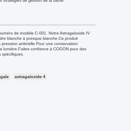
x stratégies de gestion de la santé.
 numéro de modèle C-001. Notre Astragaloside IV
dre blanche à presque blanche.Ce produit
 pression artérielle.Pour une conservation
de la lumière.Faites confiance à COGON pour des
 spécifiques.
agale
astragaloside 4