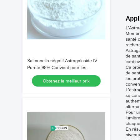
Appl
L'Astr
Membran
santé c
recherc
Astraga
de sant
Salmonella négatif Astragaloside IV
cardiov
Ce prod
Pureté 98% Convient pour les
de sant
formulations de cosmétiques et de
les pr
Obtenez le meilleur prix
compléments alimentaires
convent
L'astra
se conc
authent
alterna
Pour un
lumière
chaque 
En résu
niveaux