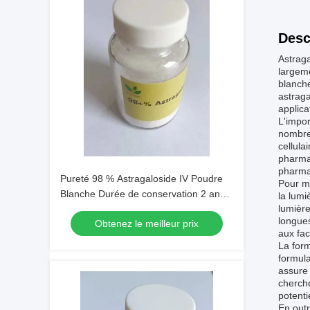
Desc
Astraga
largem
blanche
astraga
applica
L'impor
nombreu
cellula
pharmac
pharma
Pureté 98 % Astragaloside IV Poudre
Pour ma
Blanche Durée de conservation 2 ans
la lumi
lumière
Appliqué dans les extraits botaniques
longues
Obtenez le meilleur prix
et la recherche scientifique
aux fac
La form
formul
assure
cherche
potenti
En outr