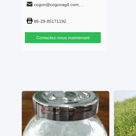
cogon@cogonag4.com;
cogon_chem@hotmail.com
86-28-85171192
Contactez-nous maintenant