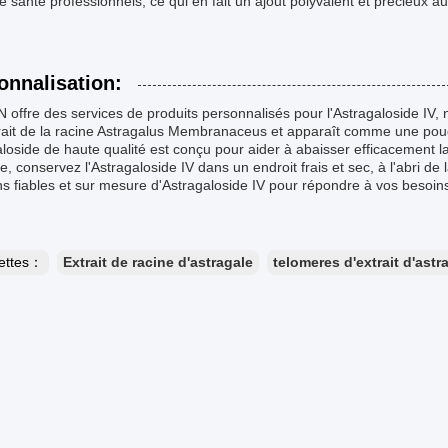
e santé professionnels, ce qui en fait un ajout polyvalent et précieux au
onnalisation:
ffre des services de produits personnalisés pour l'Astragaloside IV,
trait de la racine Astragalus Membranaceus et apparaît comme une pou
loside de haute qualité est conçu pour aider à abaisser efficacement la
e, conservez l'Astragaloside IV dans un endroit frais et sec, à l'abri 
ns fiables et sur mesure d'Astragaloside IV pour répondre à vos besoins
uettes：
Extrait de racine d'astragale
telomeres d'extrait d'astr