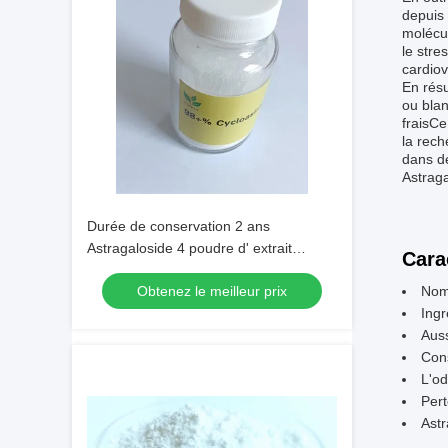
depuis 
molécul
le stre
cardiov
En rés
ou blan
fraisCe
la rech
dans de
Astraga
Durée de conservation 2 ans
Astragaloside 4 poudre d' extrait
Cara
naturel pour les applications
Obtenez le meilleur prix
Nom 
pharmaceutiques et les formulations
Ingr
nutraceutiques
Auss
Cons
L'od
Per
Astr