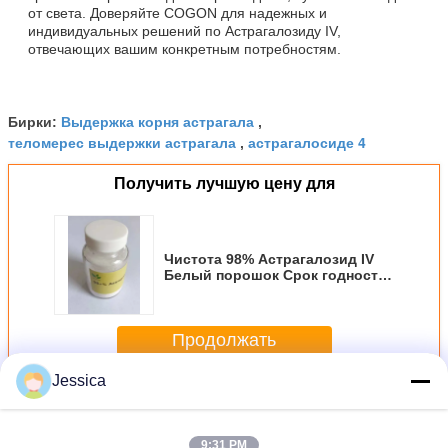
от света. Доверяйте COGON для надежных и
индивидуальных решений по Астрагалозиду IV,
отвечающих вашим конкретным потребностям.
Выдержка корня астрагала
Бирки:
,
теломерес выдержки астрагала
астрагалосиде 4
,
Получить лучшую цену для
Чистота 98% Астрагалозид IV
Белый порошок Срок годности
2 года Применяется в
растительных экстрактах и
научных исследованиях
Продолжать
Jessica
Astragaloside IV
Больше
9:31 PM