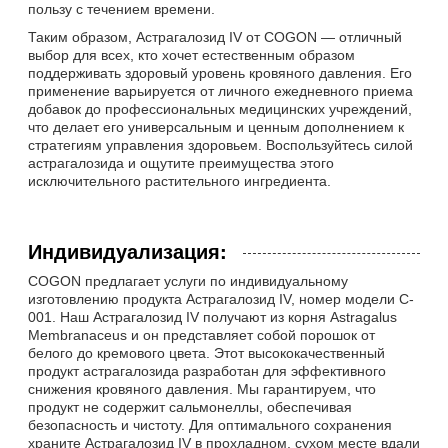
пользу с течением времени.
Таким образом, Астрагалозид IV от COGON — отличный
выбор для всех, кто хочет естественным образом
поддерживать здоровый уровень кровяного давления. Его
применение варьируется от личного ежедневного приема
добавок до профессиональных медицинских учреждений,
что делает его универсальным и ценным дополнением к
стратегиям управления здоровьем. Воспользуйтесь силой
астрагалозида и ощутите преимущества этого
исключительного растительного ингредиента.
Индивидуализация:
COGON предлагает услуги по индивидуальному
изготовлению продукта Астрагалозид IV, номер модели C-
001. Наш Астрагалозид IV получают из корня Astragalus
Membranaceus и он представляет собой порошок от
белого до кремового цвета. Этот высококачественный
продукт астрагалозида разработан для эффективного
снижения кровяного давления. Мы гарантируем, что
продукт не содержит сальмонеллы, обеспечивая
безопасность и чистоту. Для оптимального сохранения
храните Астрагалозид IV в прохладном, сухом месте вдали