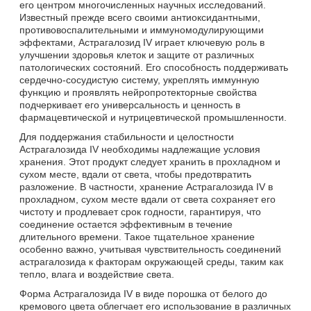
его центром многочисленных научных исследований.
Известный прежде всего своими антиоксидантными,
противовоспалительными и иммуномодулирующими
эффектами, Астрагалозид IV играет ключевую роль в
улучшении здоровья клеток и защите от различных
патологических состояний. Его способность поддерживать
сердечно-сосудистую систему, укреплять иммунную
функцию и проявлять нейропротекторные свойства
подчеркивает его универсальность и ценность в
фармацевтической и нутрицевтической промышленности.
Для поддержания стабильности и целостности
Астрагалозида IV необходимы надлежащие условия
хранения. Этот продукт следует хранить в прохладном и
сухом месте, вдали от света, чтобы предотвратить
разложение. В частности, хранение Астрагалозида IV в
прохладном, сухом месте вдали от света сохраняет его
чистоту и продлевает срок годности, гарантируя, что
соединение остается эффективным в течение
длительного времени. Такое тщательное хранение
особенно важно, учитывая чувствительность соединений
астрагалозида к факторам окружающей среды, таким как
тепло, влага и воздействие света.
Форма Астрагалозида IV в виде порошка от белого до
кремового цвета облегчает его использование в различных