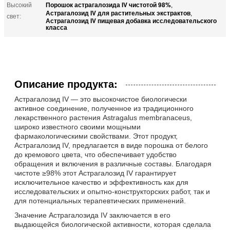
Порошок астрагалозида IV чистотой 98%
Высокий
,
Астрагалозид IV для растительных экстрактов
,
свет:
Астрагалозид IV пищевая добавка исследовательского
класса
Описание продукта:
Астрагалозид IV — это высокочистое биологически
активное соединение, полученное из традиционного
лекарственного растения Astragalus membranaceus,
широко известного своими мощными
фармакологическими свойствами. Этот продукт,
Астрагалозид IV, предлагается в виде порошка от белого
до кремового цвета, что обеспечивает удобство
обращения и включения в различные составы. Благодаря
чистоте ≥98% этот Астрагалозид IV гарантирует
исключительное качество и эффективность как для
исследовательских и опытно-конструкторских работ, так и
для потенциальных терапевтических применений.
Значение Астрагалозида IV заключается в его
выдающейся биологической активности, которая сделала