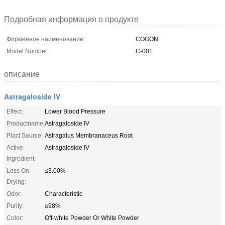
Подробная информация о продукте
Фирменное наименование:
COGON
Model Number:
C-001
описание
Astragaloside IV
Effect:
Lower Blood Pressure
Productname:
Astragaloside IV
Plact Source:
Astragalus Membranaceus Root
Active
Astragaloside IV
Ingredient:
Loss On
≤3.00%
Drying:
Odor:
Characteristic
Purity:
≥98%
Color:
Off-white Powder Or White Powder