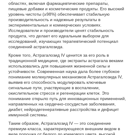
областях, включая фармацевтические препараты,
пищевые добавки и косметические продукты. Его высокий
уровень чистоты (≥98%) обеспечивает стабильную
производительность и надежные результаты в
экспериментальных и коммерческих условиях.
Исследователи и производители ценят стабильность
продукта, что делает его идеальным выбором для
исследований, изучающих терапевтический потенциал
соединений астрагалозида.
Кроме того, Астрагалозид IV ценится за его роль в
традиционной медицине, где экстракты астрагала веками
использовались для повышения жизненной силы и
устойчивости. Современная наука дала более глубокое
понимание молекулярных механизмов Астрагалозида IV,
выявив его способность модулировать ключевые
сигнальные пути, участвующие в воспалении,
окислительном стрессе и регенерации клеток. Это
понимание открыло путь для инновационных применений,
направленных на сердечно-сосудистые заболевания,
диабет, нейродегенеративные расстройства и дефицит
иммунной системы.
Таким образом, Астрагалозид IV — это соединение
премиум-класса, характеризующееся внешним видом в
виде порошка от белого до кремового цвета, высокой