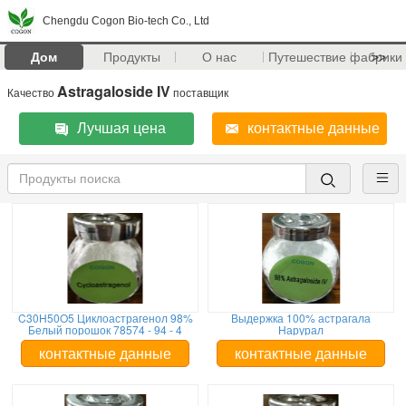
Chengdu Cogon Bio-tech Co., Ltd
Дом
Продукты
О нас
Путешествие фабрики
>>
Astragaloside IV
Качество
поставщик
Лучшая цена
контактные данные
C30H50O5 Циклоастрагенол 98%
Выдержка 100% астрагала
Белый порошок 78574 - 94 - 4
Нарурал
контактные данные
контактные данные