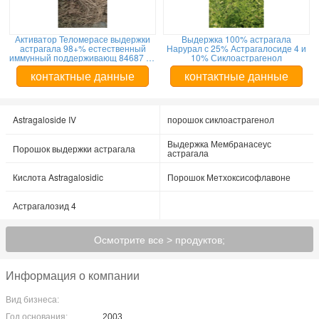
Активатор Теломерасе выдержки
Выдержка 100% астрагала
астрагала 98+% естественный
Нарурал с 25% Астрагалосиде 4 и
иммунный поддерживающ 84687 43
10% Сиклоастрагенол
4
контактные данные
контактные данные
Astragaloside IV
порошок сиклоастрагенол
Выдержка Мембранасеус
Порошок выдержки астрагала
астрагала
Кислота Astragalosidic
Порошок Метхоксисофлавоне
Астрагалозид 4
Осмотрите все > продуктов;
Информация о компании
Вид бизнеса:
Год основания:
2003