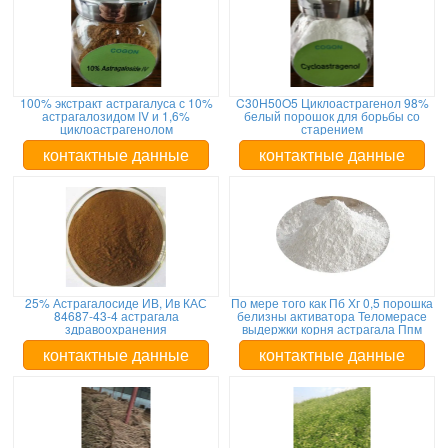
100% экстракт астрагалуса с 10%
C30H50O5 Циклоастрагенол 98%
астрагалозидом IV и 1,6%
белый порошок для борьбы со
циклоастрагенолом
старением
контактные данные
контактные данные
25% Астрагалосиде ИВ, Ив КАС
По мере того как Пб Хг 0,5 порошка
84687-43-4 астрагала
белизны активатора Теломерасе
здравоохранения
выдержки корня астрагала Ппм
контактные данные
контактные данные