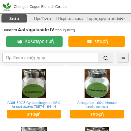
Chengdu Cogon Bio-tech Co., Ltd
Σπίτι
Προϊόντα
Περίπου εμείς
Γύρος εργοστασίων
>>
Astragaloside IV
Ποιότητα
προμηθευτή
Καλύτερη τιμή
επαφή
C30H50O5 Cycloastragenol 98%
Astragalus 100% Narural
Λευκή σκόνη 78574 - 94 - 4
απόσπασμα
επαφή
επαφή