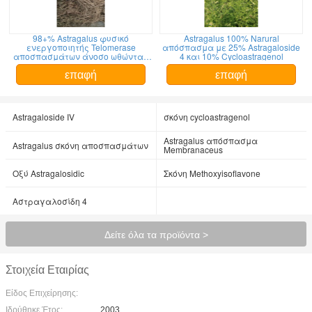
98+% Astragalus φυσικό
Astragalus 100% Narural
ενεργοποιητής Telomerase
απόσπασμα με 25% Astragaloside
αποσπασμάτων άνοσο ωθώντας
4 και 10% Cycloastragenol
84687 43 4
επαφή
επαφή
Astragaloside IV
σκόνη cycloastragenol
Astragalus απόσπασμα
Astragalus σκόνη αποσπασμάτων
Membranaceus
Οξύ Astragalosidic
Σκόνη Methoxyisoflavone
Αστραγαλοσίδη 4
Δείτε όλα τα προϊόντα >
Στοιχεία Εταιρίας
Είδος Επιχείρησης:
Ιδρύθηκε Έτος:
2003