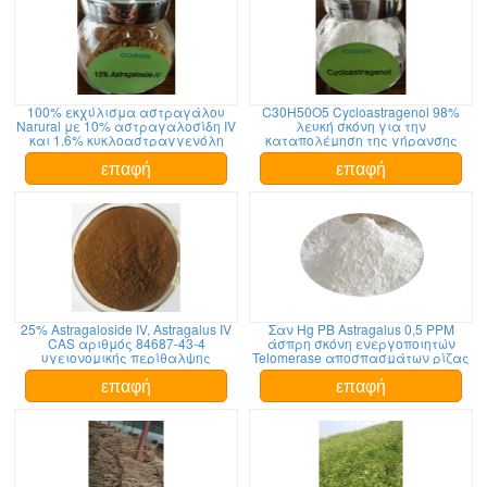
100% εκχύλισμα αστραγάλου
C30H50O5 Cycloastragenol 98%
Narural με 10% αστραγαλοσίδη IV
λευκή σκόνη για την
και 1,6% κυκλοαστραγγενόλη
καταπολέμηση της γήρανσης
επαφή
επαφή
25% Astragaloside IV, Astragalus IV
Σαν Hg PB Astragalus 0,5 PPM
CAS αριθμός 84687-43-4
άσπρη σκόνη ενεργοποιητών
υγειονομικής περίθαλψης
Telomerase αποσπασμάτων ρίζας
επαφή
επαφή