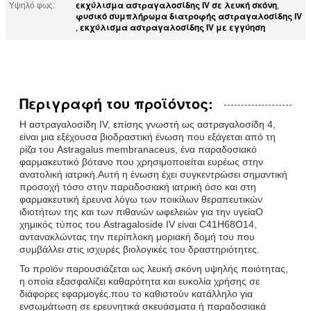
εκχύλισμα αστραγαλοσίδης IV σε λευκή σκόνη
Υψηλό φως:
,
φυσικό συμπλήρωμα διατροφής αστραγαλοσίδης IV
εκχύλισμα αστραγαλοσίδης IV με εγγύηση
,
Περιγραφή του προϊόντος:
Η αστραγαλοσίδη IV, επίσης γνωστή ως αστραγαλοσίδη 4,
είναι μια εξέχουσα βιοδραστική ένωση που εξάγεται από τη
ρίζα του Astragalus membranaceus, ένα παραδοσιακό
φαρμακευτικό βότανο που χρησιμοποιείται ευρέως στην
ανατολική ιατρική.Αυτή η ένωση έχει συγκεντρώσει σημαντική
προσοχή τόσο στην παραδοσιακή ιατρική όσο και στη
φαρμακευτική έρευνα λόγω των ποικίλων θεραπευτικών
ιδιοτήτων της και των πιθανών ωφελειών για την υγείαΟ
χημικός τύπος του Astragaloside IV είναι C41H68O14,
αντανακλώντας την περίπλοκη μοριακή δομή του που
συμβάλλει στις ισχυρές βιολογικές του δραστηριότητες.
Το προϊόν παρουσιάζεται ως λευκή σκόνη υψηλής ποιότητας,
η οποία εξασφαλίζει καθαρότητα και ευκολία χρήσης σε
διάφορες εφαρμογές.που το καθιστούν κατάλληλο για
ενσωμάτωση σε ερευνητικά σκευάσματα ή παραδοσιακά