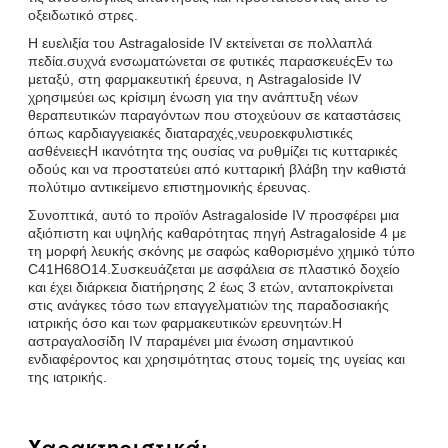
οξειδωτικό στρες.
Η ευελιξία του Astragaloside IV εκτείνεται σε πολλαπλά
πεδία.συχνά ενσωματώνεται σε φυτικές παρασκευέςΕν τω
μεταξύ, στη φαρμακευτική έρευνα, η Astragaloside IV
χρησιμεύει ως κρίσιμη ένωση για την ανάπτυξη νέων
θεραπευτικών παραγόντων που στοχεύουν σε καταστάσεις
όπως καρδιαγγειακές διαταραχές,νευροεκφυλιστικές
ασθένειεςΗ ικανότητα της ουσίας να ρυθμίζει τις κυτταρικές
οδούς και να προστατεύει από κυτταρική βλάβη την καθιστά
πολύτιμο αντικείμενο επιστημονικής έρευνας.
Συνοπτικά, αυτό το προϊόν Astragaloside IV προσφέρει μια
αξιόπιστη και υψηλής καθαρότητας πηγή Astragaloside 4 με
τη μορφή λευκής σκόνης με σαφώς καθορισμένο χημικό τύπο
C41H68O14.Συσκευάζεται με ασφάλεια σε πλαστικό δοχείο
και έχει διάρκεια διατήρησης 2 έως 3 ετών, ανταποκρίνεται
στις ανάγκες τόσο των επαγγελματιών της παραδοσιακής
ιατρικής όσο και των φαρμακευτικών ερευνητών.Η
αστραγαλοσίδη IV παραμένει μια ένωση σημαντικού
ενδιαφέροντος και χρησιμότητας στους τομείς της υγείας και
της ιατρικής.
Χαρακτηριστικά: