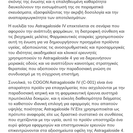
σκόνης της ένωσης και η επαληθευμένη καθαρότητα
διευκολύνουν την ενσωμάτωσή της σε πειραματικά
σκευάσματα, εξασφαλίζοντας την ακριβή δοσολογία και την
αναπαραγωγικότητα των αποτελεσμάτων.
Η ευελιξία του Astragaloside IV επεκτείνεται σε σενάρια που
αφορούν την ανάπτυξη φαρμάκων, τη διατροφική σύνθεση και
τις βιοχημικές μελέτες.Φαρμακευτικές εταιρείες χρησιμοποιούν
αυτή τη ένωση για να δημιουργήσουν προηγμένα προϊόντα
υγείας, αξιοποιώντας τις ανοσορυθμιστικές και προσαρμογικές
του ιδιότητες.ακαδημαϊκοί και κλινικοί ερευνητές
χρησιμοποιούν το Astragaloside 4 για να διερευνήσουν
μοριακές οδούς και να αναπτύξουν καινοτόμες στρατηγικές
θεραπείας που αξιοποιούν την παραδοσιακή γνώση σε
συνδυασμό με τη σύγχρονη επιστήμη.
Συνολικά, το COGON Astragaloside IV (C-001) είναι ένα
απαραίτητο προϊόν για επαγγελματίες που ασχολούνται με την
παραδοσιακή ιατρική και τη φαρμακευτική έρευνα.αυστηρά
πρωτόκολλα δοκιμών, και η εύκολη διαθεσιμότητα δείγματος
το καθιστούν ιδανική επιλογή για εφαρμογές που απαιτούν
υψηλής ποιότητας Astragaloside IV.Είτε χρησιμοποιείται ως
πρότυπο αναφοράς είτε ως δραστικό συστατικό σε συνθέσεις
που σχετίζονται με την υγεία, αυτό το προϊόν υποστηρίζει ένα
ευρύ φάσμα εφαρμογών και επιστημονικών ερευνών που
επικεντρώνονται στα αξιοσημείωτα οφέλη της Astragaloside 4.