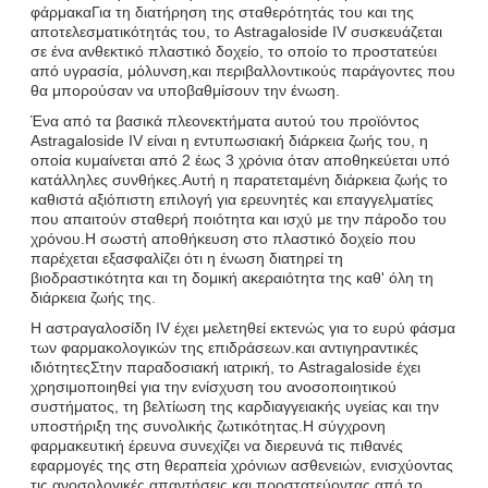
φάρμακαΓια τη διατήρηση της σταθερότητάς του και της
αποτελεσματικότητάς του, το Astragaloside IV συσκευάζεται
σε ένα ανθεκτικό πλαστικό δοχείο, το οποίο το προστατεύει
από υγρασία, μόλυνση,και περιβαλλοντικούς παράγοντες που
θα μπορούσαν να υποβαθμίσουν την ένωση.
Ένα από τα βασικά πλεονεκτήματα αυτού του προϊόντος
Astragaloside IV είναι η εντυπωσιακή διάρκεια ζωής του, η
οποία κυμαίνεται από 2 έως 3 χρόνια όταν αποθηκεύεται υπό
κατάλληλες συνθήκες.Αυτή η παρατεταμένη διάρκεια ζωής το
καθιστά αξιόπιστη επιλογή για ερευνητές και επαγγελματίες
που απαιτούν σταθερή ποιότητα και ισχύ με την πάροδο του
χρόνου.Η σωστή αποθήκευση στο πλαστικό δοχείο που
παρέχεται εξασφαλίζει ότι η ένωση διατηρεί τη
βιοδραστικότητα και τη δομική ακεραιότητα της καθ' όλη τη
διάρκεια ζωής της.
Η αστραγαλοσίδη IV έχει μελετηθεί εκτενώς για το ευρύ φάσμα
των φαρμακολογικών της επιδράσεων.και αντιγηραντικές
ιδιότητεςΣτην παραδοσιακή ιατρική, το Astragaloside έχει
χρησιμοποιηθεί για την ενίσχυση του ανοσοποιητικού
συστήματος, τη βελτίωση της καρδιαγγειακής υγείας και την
υποστήριξη της συνολικής ζωτικότητας.Η σύγχρονη
φαρμακευτική έρευνα συνεχίζει να διερευνά τις πιθανές
εφαρμογές της στη θεραπεία χρόνιων ασθενειών, ενισχύοντας
τις ανοσολογικές απαντήσεις και προστατεύοντας από το