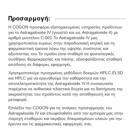
Προσαρμογή:
Η COGON προσφέρει εξατομικευμένες υπηρεσίες προϊόντων
για το Astragaloside IV (γνωστό και ως Astragaloside 4) με
αριθμό μοντέλου C-001.Το Astragaloside IV μας
χρησιμοποιείται ευρέως στην παραδοσιακή ιατρική και τη
φαρμακευτική έρευνα λόγω της υψηλής ποιότητας και
αξιοπιστίας του.Το προϊόν είναι σταθερό σε φυσιολογικές
συνθήκες θερμοκρασίας και πίεσης, εξασφαλίζοντας σταθερή
απόδοση σε διάφορες εφαρμογές.
Χρησιμοποιούμε προηγμένες μεθόδους δοκιμών HPLC-ELSD
και HPLC για να εγγυηθούμε την καθαρότητα και την
αποτελεσματικότητα της Astragaloside IV.Η συσκευασία
παρέχεται σε ανθεκτικά πλαστικά δοχεία για τη διατήρηση της
ακεραιότητας του προϊόντος κατά την αποθήκευση και τη
μεταφορά.
Επιλέξτε την COGON για τις ανάγκες προσαρμογής του
Astragaloside IV και επωφεληθείτε από την εμπειρία μας στην
παροχή σταθερών και ακριβώς δοκιμασμένων υλικών για την
έρευνα και τις φαρμακευτικές εφαρμογές σας.