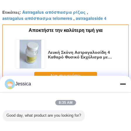
Astragalus απόσπασμα ρίζας
Ετικέττες:
,
astragalus απόσπασμα telomeres
astragaloside 4
,
Αποκτήστε την καλύτερη τιμή για
Λευκή Σκόνη Αστραγαλοσίδη 4
Καθαρό Φυσικό Εκχύλισμα με
Χαρακτηριστική Γεύση που
Χρησιμοποιείται στην
Παρασκευή Συμπληρωμάτων
Να συνεχίσει
Διατροφής
Jessica
Astragaloside IV
Περισσότεροι
8:35 AM
Good day, what product are you looking for?
-43-4
98+%
Νο 84687-43-4
Astragalus 100%
Membran
oside IV
Astragaloside IV
σκόνη HPLC 95%
Narural
Astragalo