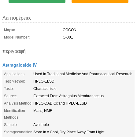
Λεπτομέρειες
Μάρκα:
COGON
Model Number:
C-001
περιγραφή
Astragaloside IV
Applications:
Used In Traditional Medicine And Pharmaceutical Research
Test Method:
HPLC-ELSD
Taste:
Characteristic
Source:
Extracted From Astragalus Membranaceus
Analysis Method:
HPLC-DAD Or/and HPLC-ELSD
Identification
Mass, NMR
Methods:
Sample:
Available
Storagecondition:
Store In A Cool, Dry Place Away From Light