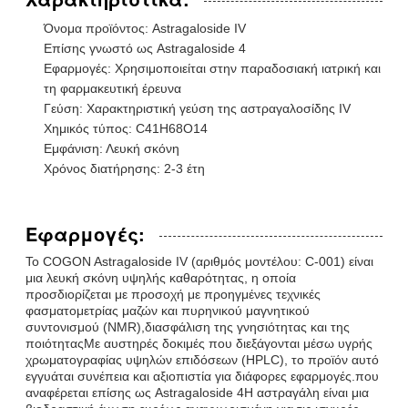
Όνομα προϊόντος: Astragaloside IV
Επίσης γνωστό ως Astragaloside 4
Εφαρμογές: Χρησιμοποιείται στην παραδοσιακή ιατρική και
τη φαρμακευτική έρευνα
Γεύση: Χαρακτηριστική γεύση της αστραγαλοσίδης IV
Χημικός τύπος: C41H68O14
Εμφάνιση: Λευκή σκόνη
Χρόνος διατήρησης: 2-3 έτη
Εφαρμογές:
Το COGON Astragaloside IV (αριθμός μοντέλου: C-001) είναι
μια λευκή σκόνη υψηλής καθαρότητας, η οποία
προσδιορίζεται με προσοχή με προηγμένες τεχνικές
φασματομετρίας μαζών και πυρηνικού μαγνητικού
συντονισμού (NMR),διασφάλιση της γνησιότητας και της
ποιότηταςΜε αυστηρές δοκιμές που διεξάγονται μέσω υγρής
χρωματογραφίας υψηλών επιδόσεων (HPLC), το προϊόν αυτό
εγγυάται συνέπεια και αξιοπιστία για διάφορες εφαρμογές.που
αναφέρεται επίσης ως Astragaloside 4Η αστραγάλη είναι μια