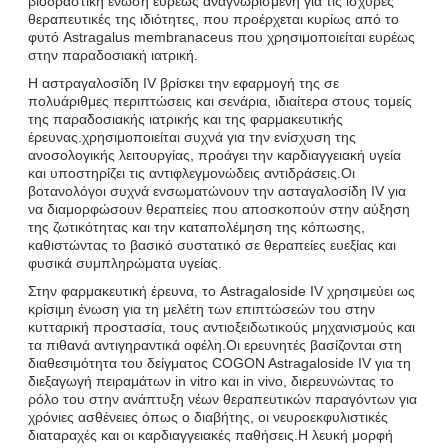
βιοδραστική ένωση ευρέως αναγνωρισμένη για τις ισχυρές
θεραπευτικές της ιδιότητες, που προέρχεται κυρίως από το
φυτό Astragalus membranaceus που χρησιμοποιείται ευρέως
στην παραδοσιακή ιατρική.
Η αστραγαλοσίδη IV βρίσκει την εφαρμογή της σε
πολυάριθμες περιπτώσεις και σενάρια, ιδιαίτερα στους τομείς
της παραδοσιακής ιατρικής και της φαρμακευτικής
έρευνας.χρησιμοποιείται συχνά για την ενίσχυση της
ανοσολογικής λειτουργίας, προάγει την καρδιαγγειακή υγεία
και υποστηρίζει τις αντιφλεγμονώδεις αντιδράσεις.Οι
βοτανολόγοι συχνά ενσωματώνουν την ασταγαλοσίδη IV για
να διαμορφώσουν θεραπείες που αποσκοπούν στην αύξηση
της ζωτικότητας και την καταπολέμηση της κόπωσης,
καθιστώντας το βασικό συστατικό σε θεραπείες ευεξίας και
φυσικά συμπληρώματα υγείας.
Στην φαρμακευτική έρευνα, το Astragaloside IV χρησιμεύει ως
κρίσιμη ένωση για τη μελέτη των επιπτώσεών του στην
κυτταρική προστασία, τους αντιοξειδωτικούς μηχανισμούς και
τα πιθανά αντιγηραντικά οφέλη.Οι ερευνητές βασίζονται στη
διαθεσιμότητα του δείγματος COGON Astragaloside IV για τη
διεξαγωγή πειραμάτων in vitro και in vivo, διερευνώντας το
ρόλο του στην ανάπτυξη νέων θεραπευτικών παραγόντων για
χρόνιες ασθένειες όπως ο διαβήτης, οι νευροεκφυλιστικές
διαταραχές και οι καρδιαγγειακές παθήσεις.Η λευκή μορφή