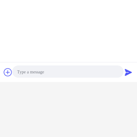
συζήτηση
Ζητήστε ένα
απόσπασμα
Photo
Video Call
Audio Call