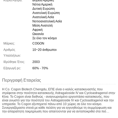
Κύρια Αγορά:
Βόρεια Αμερική
Νότια Αμερική
Δυτική Ευρώπη
Ανατολική Ευρώπη
Ανατολική Ασία
Νοτιοανατολική Ασία
Μέση Ανατολή
Αφρική
Ωκεανία
Σε όλο τον κόσμο
Μάρκες:
COGON
Αριθμός
10~20 άνθρωποι
Υπαλλήλων:
Ιδρύθηκε Έτος:
2003
Εξαγωγή pc:
60% - 70%
Περιγραφή Εταιρείας
Η Co. Cogon Biotech Chengdu, ΕΠΕ είναι ο καλός κατασκευαστής που
στρέφεται στην ποιότητα κατασκευής Astragaloside IV και Cycloastragenol στην
Κίνα. Το Cogon είναι διεθνώς - αναγνωρισμένο εργοστάσιο κατασκευής, που
είναι γνωστό για την ποιότητά του Astragaloside IV και Cycloastragenol και την
υπηρεσία. Το Cogon εξυπηρετεί πάνω από 10 χώρες σε όλο τον κόσμο.
Συνεργαζόμαστε στενά με κάθε πελάτη για να εγγυηθούμε τη συμμόρφωση και
την απαραίτητη τεκμηρίωση που απαιτούνται για να ανταποκριθεί στα πιό
αυστηρά πρότυπα.