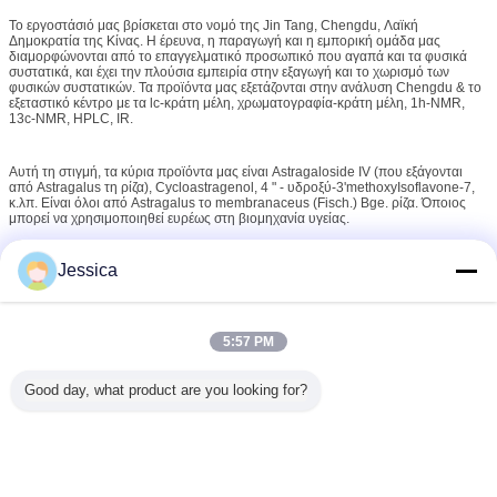
Το εργοστάσιό μας βρίσκεται στο νομό της Jin Tang, Chengdu, Λαϊκή
Δημοκρατία της Κίνας. Η έρευνα, η παραγωγή και η εμπορική ομάδα μας
διαμορφώνονται από το επαγγελματικό προσωπικό που αγαπά και τα φυσικά
συστατικά, και έχει την πλούσια εμπειρία στην εξαγωγή και το χωρισμό των
φυσικών συστατικών. Τα προϊόντα μας εξετάζονται στην ανάλυση Chengdu & το
εξεταστικό κέντρο με τα lc-κράτη μέλη, χρωματογραφία-κράτη μέλη, 1h-NMR,
13c-NMR, HPLC, IR.
Αυτή τη στιγμή, τα κύρια προϊόντα μας είναι Astragaloside IV (που εξάγονται
από Astragalus τη ρίζα), Cycloastragenol, 4 " - υδροξύ-3'methoxyIsoflavone-7,
κ.λπ. Είναι όλοι από Astragalus το membranaceus (Fisch.) Bge. ρίζα. Όποιος
μπορεί να χρησιμοποιηθεί ευρέως στη βιομηχανία υγείας.
Jessica
Κατά τη διάρκεια των ετών, Cogon Biotech έχει οδηγήσει το Astragaloside IV και
Cycloastragenol στην ποιότητα, τιμή. Έχουμε χτίσει τη διάρκεια και τις
κερδοφόρες σχέσεις με τους πελάτες μας.
5:57 PM
Είμαστε δεσμευμένοι να γίνουμε ο προτιμημένος κατασκευαστής Astragaloside
IV και Cycloastragenol για τους πελάτες μας με να παραδώσουμε τις διαταγές
εγκαίρως σύμφωνα με τις προδιαγραφές.
Good day, what product are you looking for?