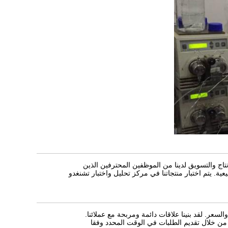
تاج والتسويق لدينا من الموظفين المحترفين الذين
. يتم اختبار منتجاتنا في مركز تحليل واختبار تشنغدو
ح الشركة المفضلة لشركة Astragaloside IV و Cycloastragenol لعملائنا من خلال تقديم الطلبات في الوقت المحدد وفقا