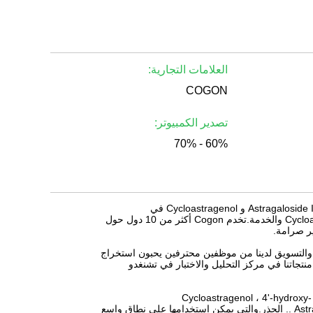
العلامات التجارية:
COGON
تصدير الكمبيوتر:
60% - 70%
Chengdu Cogon Bio-tech Co. ، ltd هي الشركة المصنعة الجيدة التي تركز على تصنيع جودة Astragaloside IV و Cycloastragenol في
الصين.Cogon هو مصنع تصنيع معترف به دوليًا ، معروف بجودته Astragaloside IV و Cycloastragenol والخدمة.تخدم Cogon أكثر من 10 دول حول
ير صرامة.
ج والتسويق لدينا من موظفين محترفين يحبون استخراج
نتجاتنا في مركز التحليل والاختبار في تشنغدو
في الوقت الحاضر ، منتجاتنا الرئيسية هي Astragaloside IV (المستخرج من جذر Astragalus) ، Cycloastragenol ، 4'-hydroxy-
3'methoxyIsoflavone-7-sug ، إلخ. كلها مستخلصة من Astragalus Membranaceus (Fisch.) Bge .. الجذر.والتي يمكن استخدامها على نطاق واسع