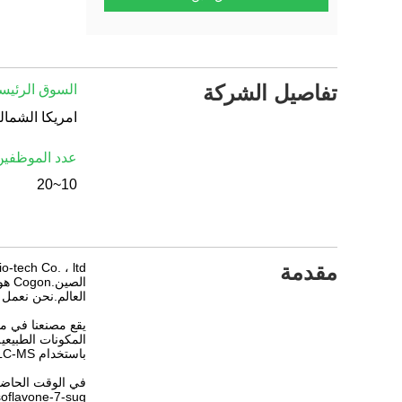
تفاصيل الشركة
السوق الرئيسي
عدد الموظفين
10~20
مقدمة
العالم.نحن نعمل ع
يقع مصنعنا في مق
المكونات الطبيعي
باستخدام LC-MS و GC-MS و 1 H-NMR و 13C-NMR و HPLC و IR.