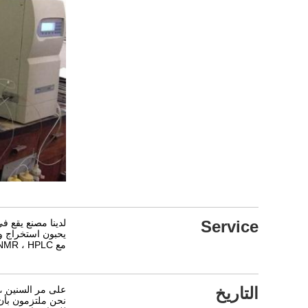
Service
لدينا مصنع يقع ف
يحبون استخراج وف
مع LC-MS ، GC-MS ، 1H-NMR ، 13C-NMR ، HPLC ، الأشعة تحت الحمراء.
التاريخ
على مر السنين ، قاد Cogon Bio-Tech على Astragaloside IV و Cycloastragenol في الجودة والسعر. لقد بنينا علا