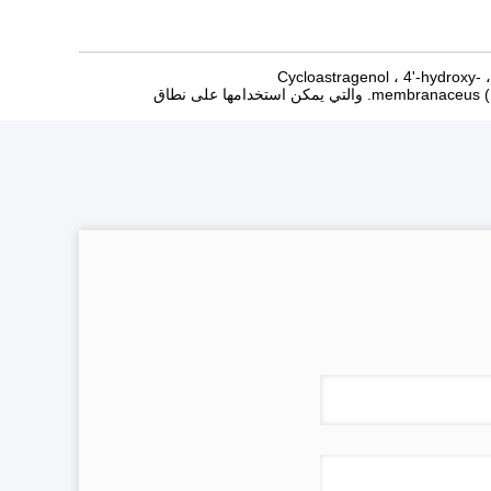
في الوقت الحاضر ، منتجاتنا الرئيسية هي Astragaloside IV (المستخرج من جذور Astragalus) ، Cycloastragenol ، 4'-hydroxy-
3'methoxyIsoflavone-7-sug ، إلخ. جميعهم مستخرجون من أغراغراسوس membranaceus (Fisch.) Bge .. root. والتي يمكن استخدامها على نطاق