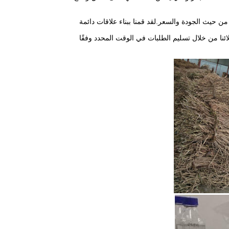
لى مر السنين ، قادت شركة Cogon Bio-tech منتجات Astragaloside IV و Cycloastragenol من حيث الجودة والسعر.لقد قمنا ببناء علاقات دائمة
 بأن نصبح الشركة المصنعة المفضلة لـ Astragaloside IV و Cycloastragenol لعملائنا من خلال تسليم الطلبات في الوقت المحدد وفقًا