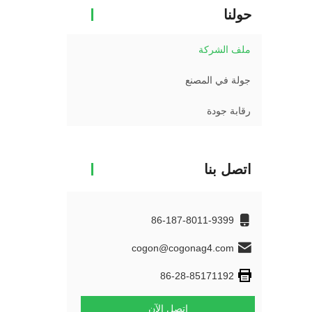
حولنا
ملف الشركة
جولة في المصنع
رقابة جودة
اتصل بنا
86-187-8011-9399
cogon@cogonag4.com
86-28-85171192
اتصل الآن