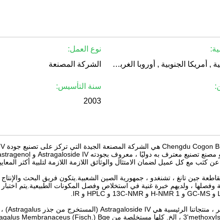
ة:
نوع العمل:
امريكا الشمالية , أمريكا الجنوبية , أوروبا الغربية , شرق أوروبا , شرق آسيا , جنوب شرق آسيا , الشرق الأوسط , أفريقيا , أوقيانوسيا , في جميع أنحاء العالم
الشركة المصنعة
:
سنة التأسيس:
2003
ن كثب مع كل عميل لضمان الامتثال والوثائق اللازمة اللازمة لتلبية أكثر المعاي
اطعة جين تانغ ، تشنغدو ، جمهورية الصين الشعبية.يتكون فريق البحث والإنتا
ة وفصلها ، ولديهم خبرة غنية في استخلاص وفصل المكونات الطبيعية.يتم اختبار م