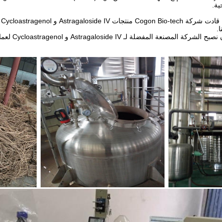
ية.
ع
.
نحن ملتزمون