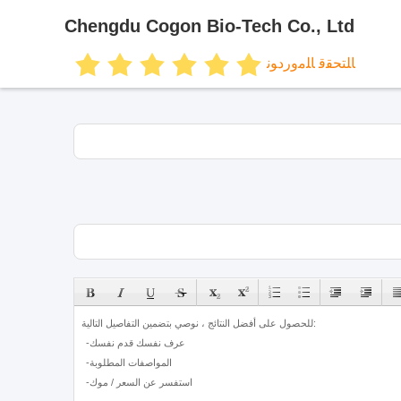
Chengdu Cogon Bio-Tech Co., Ltd
ﺎﻠﺘﺤﻘﻗ ﺎﻠﻣﻭﺭﺩﻮﻧ