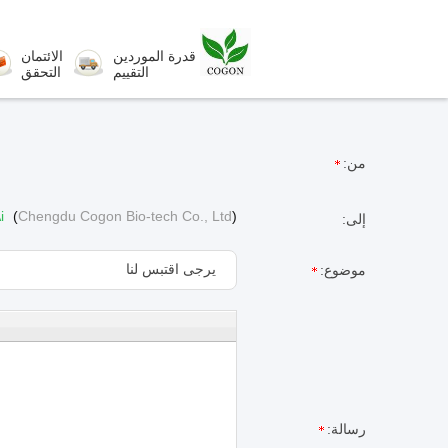
قدرة الموردين
الائتمان
التقييم
التحقق
من:
i
(
Chengdu Cogon Bio-tech Co., Ltd
)
إلى:
موضوع:
رسالة: