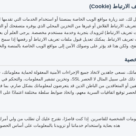
تباط (Cookie)
لك، عند زيارة مواقع الويب الخاصة بمنصتنا أو استخدام الخدمات التي تقدمها
عريف الارتباط الفلاش أو غيرها من التخزين المحلي الذي يوفره متصفحك أو التط
ت تعريف الارتباط) لتزويدك بتجربة وخدمة مستخدم مخصصة. يرجى العلم أن بعض 
ت تعريف الارتباط. يمكنك تعديل قبول ملفات تعريف الارتباط أو رفضها إذا سمح
فح، ولكن هذا قد يؤثر على وصولك الآمن إلى مواقع الويب الخاصة بالمنصة والخ
خصية
تك، نسعى جاهدين لاتخاذ جميع الإجراءات الأمنية المعقولة لحماية معلوماتك،
أو تلفها أو فقدها، بما في ذلك على سبيل المثال لا الحصر SSL، وتخزين تشفير ا
ظفين أو المتعاقدين من الباطن الذين قد يتعرضون لمعلوماتك بشكل صارم، بما ف
لحصر توقيع اتفاقيات السرية معهم، واتخاذ ضوابط سلطة مختلفة اعتمادًا على ا
علومات الشخصية للقاصرين. إذا كنت قاصرًا، نقترح عليك أن تطلب من ولي أم
هذه بعناية واستخدام خدماتنا أو تزويدنا بالمعلومات على أساس الحص