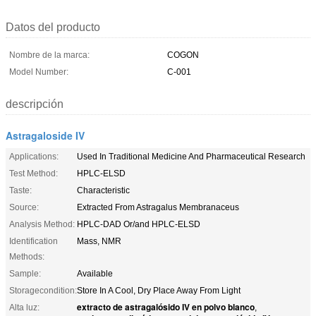
Datos del producto
Nombre de la marca:
COGON
Model Number:
C-001
descripción
Astragaloside IV
Applications:
Used In Traditional Medicine And Pharmaceutical Research
Test Method:
HPLC-ELSD
Taste:
Characteristic
Source:
Extracted From Astragalus Membranaceus
Analysis Method:
HPLC-DAD Or/and HPLC-ELSD
Identification
Mass, NMR
Methods:
Sample:
Available
Storagecondition:
Store In A Cool, Dry Place Away From Light
extracto de astragalósido IV en polvo blanco
Alta luz:
,