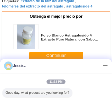
Extracto de la raíz del astrágalo
Etiquetas:
,
telomeres del extracto del astrágalo
astragaloside 4
,
Obtenga el mejor precio por
Polvo Blanco Astragalósido 4
Extracto Puro Natural con Sabor
Característico Utilizado en la
Fabricación de Suplementos
Dietéticos
Continuar
Jessica
Astragaloside IV
Más
11:32 PM
Good day, what product are you looking for?
4 cristal
El 98+%
Cas ningún
Extracto 100% del
Membran
o del
Astragaloside IV
84687-43-4 polvo
astrágalo de
Astragalo
to del
de la raíz del
de la CLAR el
Narural con el
(inclui
lo de la
membranaceus
95%
25%
Astragalos
el 98+%
del astrágalo
Astragaloside
Astragaloside 4 y