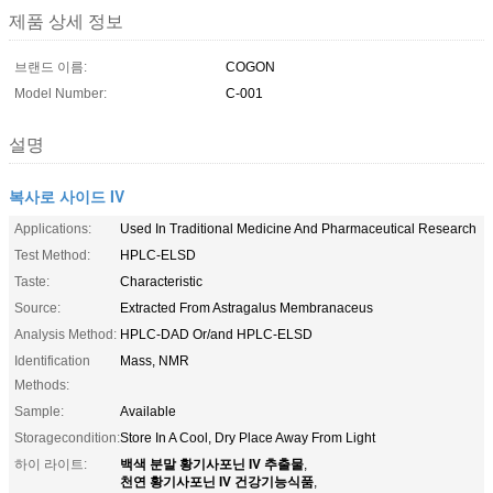
제품 상세 정보
브랜드 이름:
COGON
Model Number:
C-001
설명
복사로 사이드 IV
Applications:
Used In Traditional Medicine And Pharmaceutical Research
Test Method:
HPLC-ELSD
Taste:
Characteristic
Source:
Extracted From Astragalus Membranaceus
Analysis Method:
HPLC-DAD Or/and HPLC-ELSD
Identification
Mass, NMR
Methods:
Sample:
Available
Storagecondition:
Store In A Cool, Dry Place Away From Light
백색 분말 황기사포닌 IV 추출물
하이 라이트:
,
천연 황기사포닌 IV 건강기능식품
,