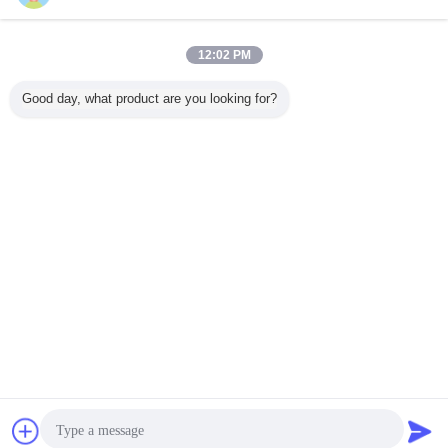
복사로 사이드 IV
더 많은 것
12:02 PM
Good day, what product are you looking for?
43-4 아스
복사뼈 멤브레나세
CAS 반전을 위한
25%
엠브라나세
사이드 정
우스 기반으로부터
84687-43-4 HPLC
Astragaloside 4와
스트라갈
% HPLC
의 98+% 아스트라
95%
10%
IV
+% 거골은
갈로사이드 IV
Astragaloside 분
Cycloastragenol
스털을 추
말 없음 - 노후화
를 가진 100%년
니다
Narural 복사뼈 추
언어를 바꾸십시오
출물
Korean
홈
|
회사 소개
|
문의하기
|
사이트맵
|
개인정보 보호 정책
탁상용 전망
Copyright © 2019 - 2026 Chengdu Cogon Bio-tech Co., Ltd.
All rights reserved.
잡담
견적 요청