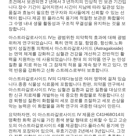
조건에서 보관되면 2 년에서 3 년까지의 인상적 인 보관 기간입
니다.장수 기간이 길어지면서 시간이 지남에 따라 일관성 있는
품질과 효능이 필요한 연구자와 의사들에게 신뢰할 수 있는 선
택이 됩니다.제공 된 플라스틱 용기에 적절한 보관은 화합물이
그 수명 내내 생물 활동성과 구조적 무결성을 유지하는 것을 보
장합니다.
아스트라갈로사이드 IV는 광범위한 의약학적 효과에 대해 광범
위하게 연구되었습니다. 특히 면역 조절, 항염증, 항산화,노화
방지 성질전통 의학에서 아스트라갈로사이드 (Astragaloside)
는 면역 체계를 강화하고 심혈관 건강을 개선하고 전반적인 활
력을 지원하는 데 사용되었습니다.현대 의 의약품 연구 는 만성
질환 을 치료 하는 데 그 잠재적 적용 을 계속 탐구 하고 있다, 면
역 반응을 강화하고 산화 스트레스로부터 보호합니다.
아스트라갈로사이드 IV의 다재다능성은 여러 영역에 걸쳐 있습
니다.종종 식물성 식료품에 포함됩니다.한편, 의약품 연구에서
아스트라갈로사이드 IV는 심혈관 질환과 같은 질환을 대상으로
한 신규 치료제를 개발하는 데 중요한 화합물로 작용합니다.신
경 퇴행성 질환이 화합물의 세포 경로를 조절하고 세포 손상을
막는 능력은 이 화합물을 과학 연구의 귀중한 대상이 만든다.
요약하자면, 이 아스트라갈로사이드 IV 제품은 C41H68O14의
명확한 화학 공식을 가진 흰색 분말 형태로 신뢰할 수 있고 고순
도의 아스트라갈로사이드 4를 제공합니다.플라스틱 용기에 안
전하게 포장되어 있으며, 유효기간은 2년에서 3년입니다, 그것