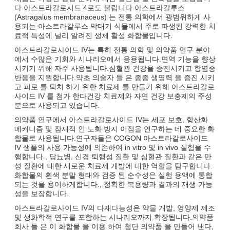
다.아스트라갈로시드 4로도 불립니다.아스트라갈루스
(Astragalus membranaceus) 는 전통 의학에서 광범위하게 사
용되는 아스트라갈루스 막대기 식물에서 주로 파생된 강력한 치
료적 특성에 널리 알려진 생체 활성 화합물입니다.
아스트라갈로사이드 IV는 특히 전통 의학 및 의약품 연구 분야
에서 수많은 기회와 시나리오에서 응용됩니다.면역 기능을 향상
시키기 위해 자주 사용됩니다.심혈관 건강을 증진시키고 항염증
반응을 지원합니다.약초 의술자 들 은 종종 생명력 을 증진 시키
고 피로 를 퇴치 하기 위한 치료제 를 만들기 위해 아스트라갈로
사이드 IV 를 첨가 한다건강 치료제와 자연 건강 보충제의 주성
분으로 사용되고 있습니다.
의약품 연구에서 아스트라갈로사이드 IV는 세포 보호, 항산화
메커니즘 및 잠재적 인 노화 방지 이점을 연구하는 데 중요한 화
합물로 사용됩니다.연구자들은 COGON 아스트라갈로사이드
IV 샘플의 사용 가능성에 의존하여 in vitro 및 in vivo 실험을 수
행합니다., 당뇨병, 신경 퇴행성 질환 및 심혈관 질환과 같은 만
성 질환에 대한 새로운 치료제 개발에 대한 역할을 탐구합니다.
화합물의 흰색 분말 형태와 검증 된 순수성은 실험 용액에 통합
되는 것을 용이하게합니다., 정확한 복용량과 결과의 재생 가능
성을 보장합니다.
아스트라갈로사이드 IV의 다재다능성은 약물 개발, 영양제 제조
및 생화학적 연구를 포함하는 시나리오까지 확장됩니다.의약품
회사 들 은 이 화합물 을 이용 하여 첨단 의약품 을 만들어 낸다,