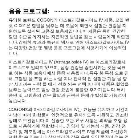
응용 프로그램:
유명한 브랜드 COGON의 아스트라갈로사이드 IV 제품, 모델 번
호 C-001은 혈압을 낮추는 데 도움이 되면서 심혈관 건강을 지
원하도록 설계된 고품질 보충제입니다.이 제품은 특히 건강한
혈압 수준을 유지하는 자연적인 방법을 찾는 사람들에게 적합합
니다.강력한 효과와 특유의 냄새로 인해 아스트라갈로사이드 IV
는 다양한 건강 및 웰빙 응용 프로그램에 사용하기에 이상적입
니다.
아스트라갈로사이드 IV (Astragaloside IV) 는 아스트라갈로사
이드 4로도 알려져 있으며, 심장 건강을 증진시키는 것을 목표
로 하는 식품 보충제에서 종종 사용됩니다.특유 한 특성 으로 인
해 고혈압 을 조절 하는 사람 이나 전체적 인 심혈관 기능 을 향
상 시키려는 사람 들 에게 선호 되는 선택 이다이 제품은 혈압을
낮추는 능력으로 일상 건강 요법에 훌륭한 추가가됩니다.특히
중년 및 고령층의 경우 혈압과 관련된 문제가 발생할 가능성이
높습니다..
COGON®의 아스트라갈로사이드 IV는 효능을 유지하고 시간이
지남에 따라 화합물이 안정적으로 유지되도록 시원하고 건조한
상태로 보관됩니다.이 신중한 보관 요구 사항은 의약품 조형 용
도로 사용하기에 적합합니다., 영양제 및 기능성 식품. 건강 전
문가 및 제조업체는 아스트라갈로사이드 IV를 제품에 자신있게
포함 할 수 있습니다.살모넬라와 같은 유해 오염 물질이 없는 것