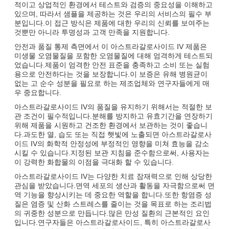
적이고 상업적인 환경에서 테스트와 검증의 중요성을 이해하고
있으며, 따라서 샘플을 제공하는 것은 우리의 서비스의 필수 부
분입니다.이 접근 방식은 제품에 대한 우리의 신뢰를 보여주는
것뿐만 아니라 투명성과 고객 만족을 지원합니다.
안전과 품질 통제 측면에서 이 아스트라갈로사이드 IV 제품은
미생물 오염물질을 포함한 오염물질에 대해 엄격하게 테스트되
었습니다.제품이 엄격한 안전 표준을 충족하고 소비 또는 실험
용으로 안전하다는 것을 보장합니다.이 보증은 유해 병원균이
없는 고 순수 성분을 필요로 하는 제조업체와 연구자들에게 매
우 중요합니다.
아스트라갈로사이드 IV의 품질을 유지하기 위해서는 적절한 보
관 조건이 필수적입니다.분해를 방지하고 유효기간을 연장하기
위해 제품을 시원하고 건조한 환경에서 보관하는 것이 좋습니
다.과도한 열, 습도 또는 직접 햇빛에 노출되면 아스트라갈로사
이드 IV의 화학적 안정성에 부정적인 영향을 미쳐 효능을 감소
시킬 수 있습니다.지정된 보관 지침을 준수함으로써, 사용자는
이 강력한 화합물의 이점을 극대화 할 수 있습니다.
아스트라갈로사이드 IV는 다양한 치료 잠재력으로 인해 상당한
관심을 받았습니다.면역 세포의 생산과 활동을 자극함으로써 면
역 기능을 향상시키는 데 중요한 역할을 합니다.또한 항염증 성
질은 염증 및 산화 스트레스를 줄이는 것을 목표로 하는 조리법
의 귀중한 성분으로 만듭니다.많은 만성 질환의 근본적인 요인
입니다.연구자들은 아스트라갈로사이드, 특히 아스트라갈로사