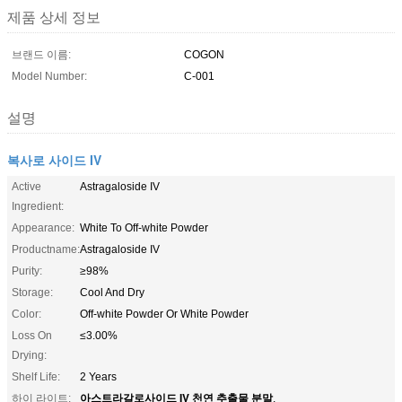
제품 상세 정보
브랜드 이름:
COGON
Model Number:
C-001
설명
복사로 사이드 IV
Active
Astragaloside IV
Ingredient:
Appearance:
White To Off-white Powder
Productname:
Astragaloside IV
Purity:
≥98%
Storage:
Cool And Dry
Color:
Off-white Powder Or White Powder
Loss On
≤3.00%
Drying:
Shelf Life:
2 Years
아스트라갈로사이드 IV 천연 추출물 분말
하이 라이트:
,