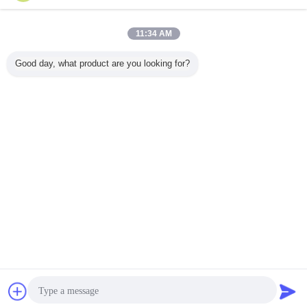
복사로 사이드 IV
더 많은 것
11:34 AM
Good day, what product are you looking for?
43-4 아스
복사뼈 멤브레나세
CAS 반전을 위한
25%
엠브라나세
사이드 정
우스 기반으로부터
84687-43-4 HPLC
Astragaloside 4와
스트라갈
% HPLC
의 98+% 아스트라
95%
10%
IV
+% 거골은
갈로사이드 IV
Astragaloside 분
Cycloastragenol
스털을 추
말 없음 - 노후화
를 가진 100%년
니다
Narural 복사뼈 추
언어를 바꾸십시오
출물
Korean
홈
|
회사 소개
|
문의하기
|
Sitemap
|
개인정보 보호 정책
탁상용 전망
Copyright © 2019 - 2026 Chengdu Cogon Bio-tech Co., Ltd.
All rights reserved.
잡담
견적 요청