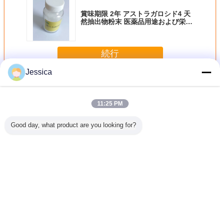
賞味期限 2年 アストラガロシド4 天
然抽出物粉末 医薬品用途および栄養
補助食品製剤用
続行
Jessica
アストラガロサイドIV
多く
11:25 PM
Good day, what product are you looking for?
-43-4
Astragalusの
Cas逆転のための
25%
メムブラ
oside IV
membranaceusの
84687-43-4高性能
Astragaloside 4お
アストラ
の高性能液
根からの98+%
液体クロマトグラ
よび10%
IV
トグラフ
Astragaloside IV
フィー95%
Cycloastragenol
ト98+%
Astragalosideの粉
の100%のNarural
alusのエキ
無し-老化
のAstragalusのエ
言語を変えて下さい
い水晶
キス
Japanese