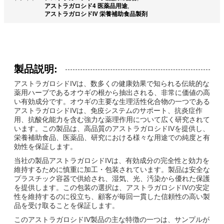
アストラガロシド4 医薬品用途
,
アストラガロシドIV 栄養補助食品製剤
製品説明:
アストラガロシドIVは、数多くの健康効果で知られる伝統的な
薬用ハーブであるオウギの根から抽出される、非常に価値の高
い有効成分です。オウギの主要な生理活性化合物の一つである
アストラガロシドIVは、免疫システムのサポート、抗炎症作
用、抗酸化能力を含む強力な薬理作用について広く研究されて
います。この製品は、高品質のアストラガロシドIVを提供し、
栄養補助食品、医薬品、研究における様々な用途での純度と有
効性を保証します。
当社の製品アストラガロシドIVは、有効成分の完全性と効力を
維持するために慎重に加工・包装されています。製品は安全な
プラスチック容器で供給され、湿気、光、汚染から優れた保護
を提供します。この包装の選択は、アストラガロシドIVの安定
性を維持するのに役立ち、顧客が毎回一貫した信頼性の高い製
品を受け取ることを保証します。
このアストラガロシドIV製品の主な特徴の一つは、サンプルが