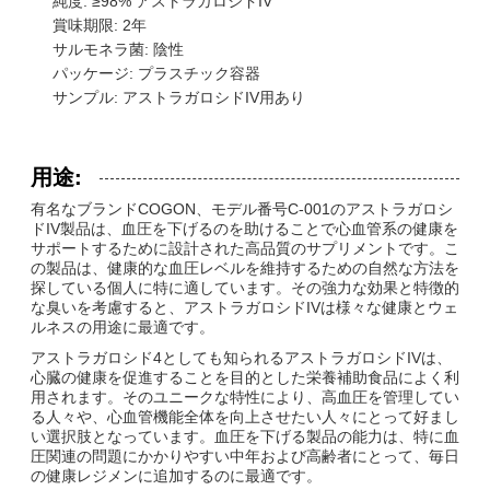
純度: ≥98% アストラガロシドIV
賞味期限: 2年
サルモネラ菌: 陰性
パッケージ: プラスチック容器
サンプル: アストラガロシドIV用あり
用途:
有名なブランドCOGON、モデル番号C-001のアストラガロシ
ドIV製品は、血圧を下げるのを助けることで心血管系の健康を
サポートするために設計された高品質のサプリメントです。こ
の製品は、健康的な血圧レベルを維持するための自然な方法を
探している個人に特に適しています。その強力な効果と特徴的
な臭いを考慮すると、アストラガロシドIVは様々な健康とウェ
ルネスの用途に最適です。
アストラガロシド4としても知られるアストラガロシドIVは、
心臓の健康を促進することを目的とした栄養補助食品によく利
用されます。そのユニークな特性により、高血圧を管理してい
る人々や、心血管機能全体を向上させたい人々にとって好まし
い選択肢となっています。血圧を下げる製品の能力は、特に血
圧関連の問題にかかりやすい中年および高齢者にとって、毎日
の健康レジメンに追加するのに最適です。