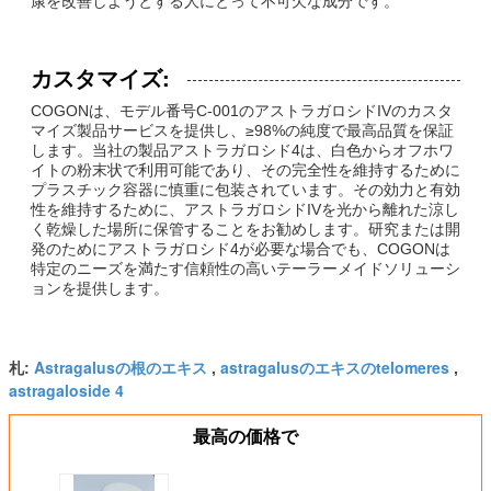
康を改善しようとする人にとって不可欠な成分です。
カスタマイズ:
COGONは、モデル番号C-001のアストラガロシドIVのカスタ
マイズ製品サービスを提供し、≥98%の純度で最高品質を保証
します。当社の製品アストラガロシド4は、白色からオフホワ
イトの粉末状で利用可能であり、その完全性を維持するために
プラスチック容器に慎重に包装されています。その効力と有効
性を維持するために、アストラガロシドIVを光から離れた涼し
く乾燥した場所に保管することをお勧めします。研究または開
発のためにアストラガロシド4が必要な場合でも、COGONは
特定のニーズを満たす信頼性の高いテーラーメイドソリューシ
ョンを提供します。
Astragalusの根のエキス
astragalusのエキスのtelomeres
札:
,
,
astragaloside 4
最高の価格で