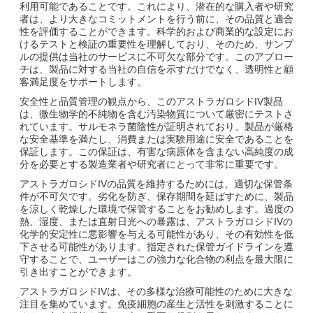
利用可能であることです。これにより、潜在的な購入者や研究
者は、より大きなコミットメントを行う前に、その品質と適合
性を評価することができます。科学的および商業的な設定にお
けるテストと検証の重要性を理解しており、そのため、サンプ
ルの提供は当社のサービスに不可欠な部分です。このアプロー
チは、製品に対する当社の自信を示すだけでなく、透明性と顧
客満足度をサポートします。
安全性と品質管理の観点から、このアストラガロシドIV製品
は、微生物学的不純物を含む汚染物質について厳密にテストさ
れています。サルモネラ菌陰性が証明されており、製品が厳格
な安全基準を満たし、消費または実験用途に安全であることを
保証します。この保証は、有害な病原体を含まない高純度の成
分を必要とする製造業者や研究者にとって非常に重要です。
アストラガロシドIVの品質を維持するためには、適切な保管条
件が不可欠です。劣化を防ぎ、保存期間を延ばすために、製品
を涼しく乾燥した環境で保管することをお勧めします。過度の
熱、湿度、または直射日光への暴露は、アストラガロシドIVの
化学的安定性に悪影響を与える可能性があり、その有効性を低
下させる可能性があります。指定された保管ガイドラインを遵
守することで、ユーザーはこの強力な化合物の利点を最大限に
引き出すことができます。
アストラガロシドIVは、その多様な治療可能性のために大きな
注目を集めています。免疫細胞の産生と活性を刺激することに