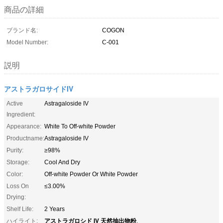
商品の詳細
ブランド名:
COGON
Model Number:
C-001
説明
アストラガロサイドIV
Active
Astragaloside IV
Ingredient:
Appearance:
White To Off-white Powder
Productname:
Astragaloside IV
Purity:
≥98%
Storage:
Cool And Dry
Color:
Off-white Powder Or White Powder
Loss On
≤3.00%
Drying:
Shelf Life:
2 Years
アストラガロシド IV 天然抽出物粉
ハイライト:
,