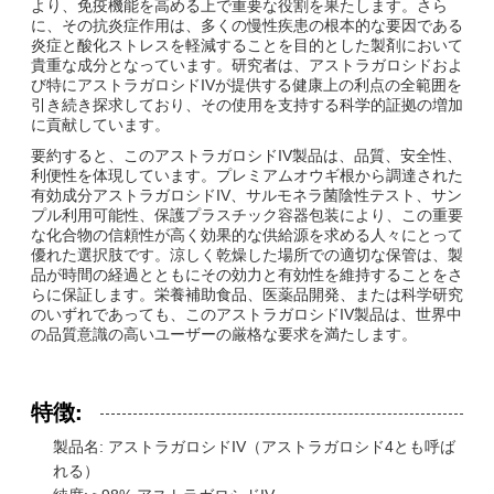
より、免疫機能を高める上で重要な役割を果たします。さら
に、その抗炎症作用は、多くの慢性疾患の根本的な要因である
炎症と酸化ストレスを軽減することを目的とした製剤において
貴重な成分となっています。研究者は、アストラガロシドおよ
び特にアストラガロシドIVが提供する健康上の利点の全範囲を
引き続き探求しており、その使用を支持する科学的証拠の増加
に貢献しています。
要約すると、このアストラガロシドIV製品は、品質、安全性、
利便性を体現しています。プレミアムオウギ根から調達された
有効成分アストラガロシドIV、サルモネラ菌陰性テスト、サン
プル利用可能性、保護プラスチック容器包装により、この重要
な化合物の信頼性が高く効果的な供給源を求める人々にとって
優れた選択肢です。涼しく乾燥した場所での適切な保管は、製
品が時間の経過とともにその効力と有効性を維持することをさ
らに保証します。栄養補助食品、医薬品開発、または科学研究
のいずれであっても、このアストラガロシドIV製品は、世界中
の品質意識の高いユーザーの厳格な要求を満たします。
特徴:
製品名: アストラガロシドIV（アストラガロシド4とも呼ば
れる）