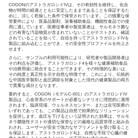
COGONのアストラガロシドIVは、その有効性を維持し、化合
物が時間の経過とともに安定したままであることを保証するた
めに、涼しく乾燥した条件で保管されています。この慎重な保
管要件により、医薬品製剤、栄養補助食品、機能性食品での使
用に適しています。医療従事者や製造業者は、サルモネラ菌な
どの有害な汚染物質が含まれていないことがテストされ、確認
されていることを知って、自信を持ってアストラガロシドIVを
製品に組み込むことができ、その安全性プロファイルを向上さ
せます。
さらに、サンプルの利用可能性により、研究者や製品開発者は
その利点を評価し、アストラガロシド4を様々な健康補助食品
や治療用途に統合することができます。その特徴的な臭いは、
その純度と真正性を示す自然な特徴です。これにより、伝統的
な中国医学製剤と血圧調節を対象とした現代の健康製品の両方
で貴重な成分となります。
要約すると、COGON（モデルC-001）のアストラガロシドIV
製品は、心血管系のサポートが必要なシナリオに理想的に適用
されます。臨床現場、ウェルネスセンター、または在宅医療の
いずれであっても、この製品は自然で効果的なソリューション
を提供します。血圧を下げるという証明された効果は、サルモ
ネラ菌陰性テストや適切な保管などの厳格な品質管理と組み合
わされ、ユーザーが安全で強力なサプリメントを受け取ること
を保証します。アストラガロシド4は、自然な手段で心臓の健