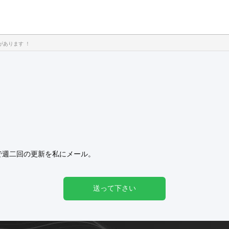
要があります ！
。
で週二回の更新を私にメール。