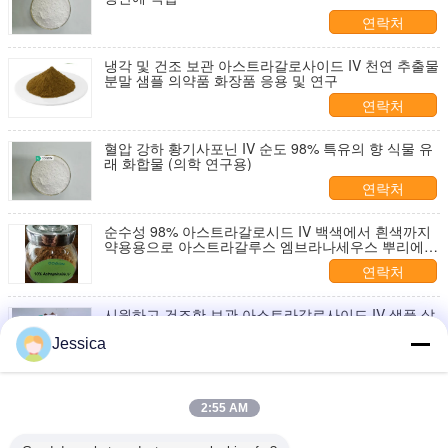
연락처
냉각 및 건조 보관 아스트라갈로사이드 IV 천연 추출물
분말 샘플 의약품 화장품 응용 및 연구
연락처
혈압 강하 황기사포닌 IV 순도 98% 특유의 향 식물 유
래 화합물 (의학 연구용)
연락처
순수성 98% 아스트라갈로시드 IV 백색에서 흰색까지
약용용으로 아스트라갈루스 엠브라나세우스 뿌리에서
추출한 분말
연락처
시원하고 건조한 보관 아스트라갈로사이드 IV 샘플 살
모넬라 음성 식물 추출물 제약 제형에 적합
Jessica
연락처
빛이 들지 않는 건조한 곳에 보관하십시오. 연구 개발
2:55 AM
및 건강 제품 제형용 아스트라갈로사이드 4 추출물 분
말
연락처