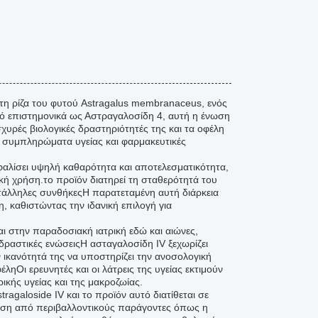
 τη ρίζα του φυτού Astragalus membranaceus, ενός
τό επιστημονικά ως Αστραγαλοσίδη 4, αυτή η ένωση
σχυρές βιολογικές δραστηριότητές της και τα οφέλη
α συμπληρώματα υγείας και φαρμακευτικές
σφαλίσει υψηλή καθαρότητα και αποτελεσματικότητα,
κή χρήση.το προϊόν διατηρεί τη σταθερότητά του
τάλληλες συνθήκεςΗ παρατεταμένη αυτή διάρκεια
, καθιστώντας την ιδανική επιλογή για
αι στην παραδοσιακή ιατρική εδώ και αιώνες,
ιοδραστικές ενώσειςΗ ασταγαλοσίδη IV ξεχωρίζει
 ικανότητά της να υποστηρίζει την ανοσολογική
έληΟι ερευνητές και οι λάτρεις της υγείας εκτιμούν
ικής υγείας και της μακροζωίας.
ragaloside IV και το προϊόν αυτό διατίθεται σε
θεση από περιβαλλοντικούς παράγοντες όπως η