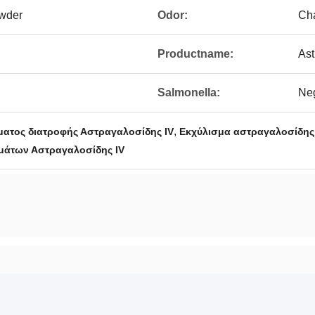
owder
Odor:
Cha
Productname:
Ast
Salmonella:
Neg
,
ατος διατροφής Αστραγαλοσίδης IV
Εκχύλισμα αστραγαλοσίδης 
άτων Αστραγαλοσίδης IV