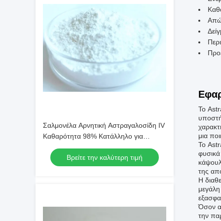
Καθ
Απώ
Δείγ
Περι
Προ
Εφαρ
Το Ast
υποστή
Σαλμονέλα Αρνητική Αστραγαλοσίδη IV
χαρακτη
μια πο
Καθαρότητα 98% Κατάλληλο για
Το Astr
Συνθέσεις Καλλυντικών και
φυσικά
Βρείτε την καλύτερη τιμή
Συμπληρωμάτων Διατροφής
κάψουλ
της απ
Η διαθ
μεγάλη
εξασφα
Όσον αφ
την πα