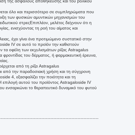
άλιση της ασφαλούς αποθήκευσης και του βολικού
νεται όλο και περισσότερο σε συμπληρώματα που
ιξη των φυσικών αμυντικών μηχανισμών του
ιδωτικού στρεςΕπιπλέον, μελέτες δείχνουν ότι η
γίας, ενισχύοντας τη ροή του αίματος και
ιας, έχει γίνει ένα προτιμώμενο συστατικό στην
side IV σε αυτό το προϊόν την καθιστούν
ν τα οφέλη των εκχυλισμάτων ρίζας Astragalus
 φροντίδας του δέρματος, ή φαρμακευτική έρευνα,
είας.
οέρχεται από τη ρίζα Astragalus
ι από την παραδοσιακή χρήση και τη σύγχρονη
side 4, εξασφαλίζει την ποιότητα και τη
Η επιλογή αυτού του προϊόντος Astragaloside IV
που ενσαρκώνει το θεραπευτικό δυναμικό του φυτού