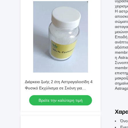
υγρασί
χειρισμ
Η αστρ
αποσκο
σώματο
ασταγα
μειώνο
Επειδή
ανάπτυ
αξιόπι
membra
η Astra
Συνοπτι
membra
επιστημ
μακροζ
Διάρκεια ζωής 2 έτη Αστραγαλοσίδη 4
σημαίν
Φυσικό Εκχύλισμα σε Σκόνη για
Astraga
Φαρμακευτικές Εφαρμογές και
Βρείτε την καλύτερη τιμή
Διατροφικές Συνθέσεις
Χαρα
Όνομ
Ενερ