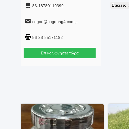
Ετικέτες
86-18780119399
cogon@cogonag4.com;
cogon_chem@hotmail.com
86-28-85171192
Επικοινωνήστε τώρα