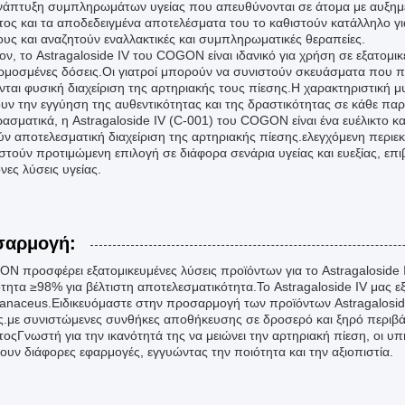
νάπτυξη συμπληρωμάτων υγείας που απευθύνονται σε άτομα με αυξημ
τος και τα αποδεδειγμένα αποτελέσματα του το καθιστούν κατάλληλο γι
τους και αναζητούν εναλλακτικές και συμπληρωματικές θεραπείες.
ον, το Astragaloside IV του COGON είναι ιδανικό για χρήση σε εξατομι
μοσμένες δόσεις.Οι γιατροί μπορούν να συνιστούν σκευάσματα που περ
ονται φυσική διαχείριση της αρτηριακής τους πίεσης.Η χαρακτηριστική 
υν την εγγύηση της αυθεντικότητας και της δραστικότητας σε κάθε παρ
ασματικά, η Astragaloside IV (C-001) του COGON είναι ένα ευέλικτο κα
ύν αποτελεσματική διαχείριση της αρτηριακής πίεσης.ελεγχόμενη περιεκ
ιστούν προτιμώμενη επιλογή σε διάφορα σενάρια υγείας και ευεξίας, επι
νες λύσεις υγείας.
σαρμογή:
N προσφέρει εξατομικευμένες λύσεις προϊόντων για το Astragaloside 
τητα ≥98% για βέλτιστη αποτελεσματικότητα.Το Astragaloside IV μας εξ
naceus.Ειδικευόμαστε στην προσαρμογή των προϊόντων Astragaloside I
ς.με συνιστώμενες συνθήκες αποθήκευσης σε δροσερό και ξηρό περιβάλ
οςΓνωστή για την ικανότητά της να μειώνει την αρτηριακή πίεση, οι υπ
ουν διάφορες εφαρμογές, εγγυώντας την ποιότητα και την αξιοπιστία.