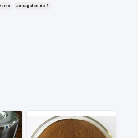
meres
astragaloside 4