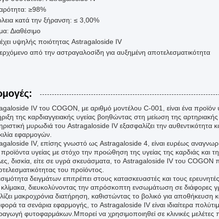
αρότητα: ≥98%
λεια κατά την ξήρανση: ≤ 3,00%
μα: Διαθέσιμο
έχει υψηλής ποιότητας Astragaloside IV
ερχόμενο από την αστραγαλοσίδη για αυξημένη αποτελεσματικότητα
μογές:
ragaloside IV του COGON, με αριθμό μοντέλου C-001, είναι ένα προϊόν 
ριξη της καρδιαγγειακής υγείας βοηθώντας στη μείωση της αρτηριακής
ριστική μυρωδιά του Astragaloside IV εξασφαλίζει την αυθεντικότητα κα
ικιλία εφαρμογών.
agaloside IV, επίσης γνωστό ως Astragaloside 4, είναι ευρέως αναγνωρισ
 προϊόντα υγείας με στόχο την προώθηση της υγείας της καρδιάς και τ
ες, δισκία, είτε σε υγρά σκευάσματα, το Astragaloside IV του COGON π
οτελεσματικότητας του προϊόντος.
εσιμότητα δειγμάτων επιτρέπει στους κατασκευαστές και τους ερευνητέ
 κλίμακα, διευκολύνοντας την απρόσκοπτη ενσωμάτωση σε διάφορες γ
λίζει μακροχρόνια διατήρηση, καθιστώντας το βολικό για αποθήκευση κ
ορά τα σενάρια εφαρμογής, το Astragaloside IV είναι ιδιαίτερα πολύτιμ
ραγωγή φυτοφαρμάκων.Μπορεί να χρησιμοποιηθεί σε κλινικές μελέτες π