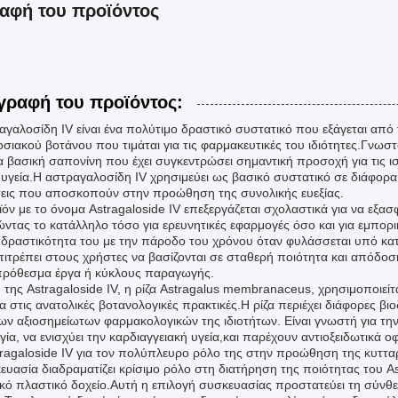
αφή του προϊόντος
γραφή του προϊόντος:
αγαλοσίδη IV είναι ένα πολύτιμο δραστικό συστατικό που εξάγεται από
σιακού βοτάνου που τιμάται για τις φαρμακευτικές του ιδιότητες.Γνωσ
ια βασική σαπονίνη που έχει συγκεντρώσει σημαντική προσοχή για τις ι
ν υγεία.Η αστραγαλοσίδη IV χρησιμεύει ως βασικό συστατικό σε διάφορ
εις που αποσκοπούν στην προώθηση της συνολικής ευεξίας.
ϊόν με το όνομα Astragaloside IV επεξεργάζεται σχολαστικά για να εξα
ώντας το κατάλληλο τόσο για ερευνητικές εφαρμογές όσο και για εμπορι
ν δραστικότητα του με την πάροδο του χρόνου όταν φυλάσσεται υπό κα
πιτρέπει στους χρήστες να βασίζονται σε σταθερή ποιότητα και απόδοση
ρόθεσμα έργα ή κύκλους παραγωγής.
 της Astragaloside IV, η ρίζα Astragalus membranaceus, χρησιμοποιείτ
ρα στις ανατολικές βοτανολογικές πρακτικές.Η ρίζα περιέχει διάφορες β
ων αξιοσημείωτων φαρμακολογικών της ιδιοτήτων. Είναι γνωστή για την
γία, να ενισχύει την καρδιαγγειακή υγεία,και παρέχουν αντιοξειδωτικά οφ
tragaloside IV για τον πολύπλευρο ρόλο της στην προώθηση της κυτταρ
υασία διαδραματίζει κρίσιμο ρόλο στη διατήρηση της ποιότητας του Ast
ικό πλαστικό δοχείο.Αυτή η επιλογή συσκευασίας προστατεύει τη σύν