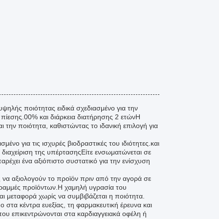
υψηλής ποιότητας ειδικά σχεδιασμένο για την
 πίεσης.00% και διάρκεια διατήρησης 2 ετώνΗ
ι την ποιότητα, καθιστώντας το ιδανική επιλογή για
μένο για τις ισχυρές βιοδραστικές του ιδιότητες.και
η διαχείριση της υπέρτασηςΕίτε ενσωματώνεται σε
αρέχει ένα αξιόπιστο συστατικό για την ενίσχυση
ς να αξιολογούν το προϊόν πριν από την αγορά σε
ραμμές προϊόντων.Η χαμηλή υγρασία του
αι μεταφορά χωρίς να συμβιβάζεται η ποιότητα.
ο στα κέντρα ευεξίας, τη φαρμακευτική έρευνα και
ου επικεντρώνονται στα καρδιαγγειακά οφέλη ή