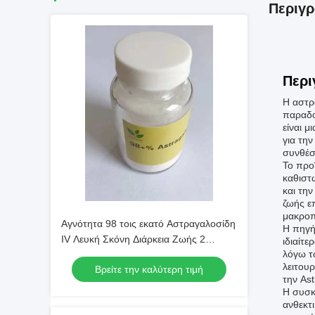
Περιγρ
Περι
Η αστρ
παραδο
είναι μ
για τη
συνθέσ
Το προ
καθιστ
και τη
ζωής ε
μακροπ
Αγνότητα 98 τοις εκατό Αστραγαλοσίδη
Η πηγή
IV Λευκή Σκόνη Διάρκεια Ζωής 2
ιδιαίτε
λόγω τ
Χρόνια Εφαρμόζεται σε Βοτανικά
λειτουρ
Βρείτε την καλύτερη τιμή
Εκχυλίσματα και Επιστημονική Έρευνα
την As
Η συσκε
ανθεκτ