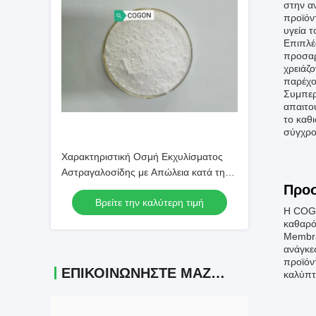
στην α
προϊόν
υγεία 
Επιπλέ
προσαρ
χρειάζ
παρέχο
Συμπερ
απαιτο
το καθ
σύγχρο
Χαρακτηριστική Οσμή Εκχυλίσματος
Αστραγαλοσίδης με Απώλεια κατά την
Ξήρανση που δεν Υπερβαίνει το 3 τοις
Προ
Βρείτε την καλύτερη τιμή
εκατό Κατάλληλο για Παραγωγή
Η COGO
Συμπληρωμάτων Διατροφής
καθαρό
Membra
ανάγκε
προϊόντ
ΕΠΙΚΟΙΝΩΝΉΣΤΕ ΜΑΖΊ ΜΑΣ
καλύπτ