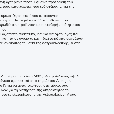
ένη αρτηριακή πίεσηΗ φυσική προέλευση του
α τους καταναλωτές που ενδιαφέρονται για την
κευμένες θεραπείες όπου απαιτούνται
ιέχουν Astragaloside IV σε ασθενείς που
μυρωδιά του προϊόντος και η σταθερή ποιότητα του
τίδα.
ι αξιόπιστο συστατικό, ιδανικό για εφαρμογές που
τικότητα σε υγρασία, και η διαθεσιμότητα δειγμάτων
βεβαιώνοντας την αξία της αστραγαλοσίδης IV στις
IV, αριθμό μοντέλου C-001, εξασφαλίζοντας υψηλή
άγεται προσεκτικά από τη ρίζα του Astragalus
V για να ανταποκριθούν στις ειδικές σας
λον για τη διατήρηση της ακεραιότητας του
ηρεσίες εξατομίκευσης της Astragaloside IV μας