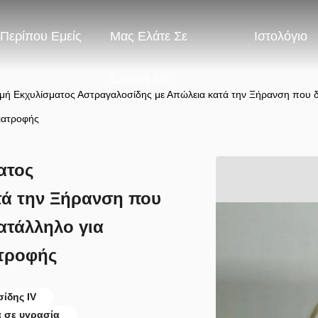
Περίπου Εμείς
Μας Ελάτε Σε
Ιστολόγιο
Επαφή Με
μή Εκχυλίσματος Αστραγαλοσίδης με Απώλεια κατά την Ξήρανση που δε
ιατροφής
ατος
τά την Ξήρανση που
Κατάλληλο για
τροφής
ίδης IV
 σε υγρασία