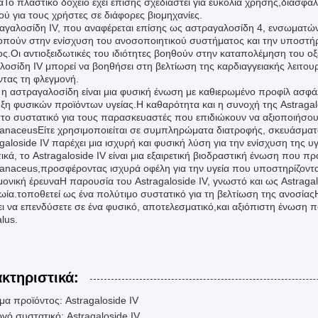
αΤο πλαστικό δοχείο έχει επίσης σχεδιαστεί για ευκολία χρήσης,διασφ
ού για τους χρήστες σε διάφορες βιομηχανίες.
αγαλοσίδη IV, που αναφέρεται επίσης ως αστραγαλοσίδη 4, ενσωματώ
πούν στην ενίσχυση του ανοσοποιητικού συστήματος και την υποστήρ
ς.Οι αντιοξειδωτικές του ιδιότητες βοηθούν στην καταπολέμηση του οξε
λοσίδη IV μπορεί να βοηθήσει στη βελτίωση της καρδιαγγειακής λειτουρ
ντας τη φλεγμονή.
 η αστραγαλοσίδη είναι μια φυσική ένωση με καθιερωμένο προφίλ ασφάλε
ξη φυσικών προϊόντων υγείας.Η καθαρότητα και η συνοχή της Astragalo
στο συστατικό για τους παρασκευαστές που επιδιώκουν να αξιοποιήσου
naceusΕίτε χρησιμοποιείται σε συμπληρώματα διατροφής, σκευάσματα
galoside IV παρέχει μια ισχυρή και φυσική λύση για την ενίσχυση της υγ
κά, το Astragaloside IV είναι μια εξαιρετική βιοδραστική ένωση που πρ
naceus,προσφέροντας ισχυρά οφέλη για την υγεία που υποστηρίζοντα
ονική έρευναΗ παρουσία του Astragaloside IV, γνωστό και ως Astragalo
ωία.τοποθετεί ως ένα πολύτιμο συστατικό για τη βελτίωση της ανοσίας
ει να επενδύσετε σε ένα φυσικό, αποτελεσματικό,και αξιόπιστη ένωση 
lus.
κτηριστικά:
α προϊόντος: Astragaloside IV
γό συστατικό: Astragaloside IV