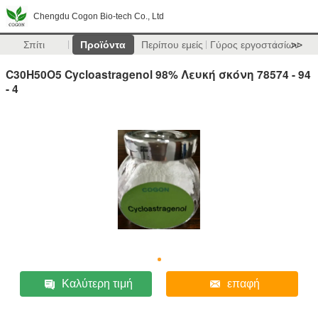
Chengdu Cogon Bio-tech Co., Ltd
Σπίτι
Προϊόντα
Περίπου εμείς
Γύρος εργοστασίων
>>
C30H50O5 Cycloastragenol 98% Λευκή σκόνη 78574 - 94
- 4
Καλύτερη τιμή
επαφή