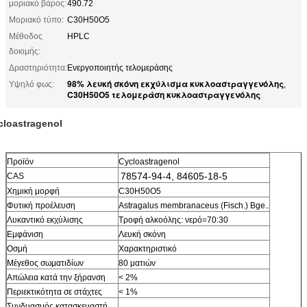
μοριακό βάρος:
490.72
Μοριακό τύπο:
C30H50O5
Μέθοδος
HPLC
δοκιμής:
Δραστηριότητα:
Ενεργοποιητής τελομεράσης
98% λευκή σκόνη εκχύλισμα κυκλοαστραγγενόλης
Υψηλό φως:
,
C30H50O5 τελομεράση κυκλοαστραγγενόλης
cloastragenol
Προϊόν
Cycloastragenol
78574-94-4, 84605-18-5
CAS
Χημική μορφή
C30H50O5
Φυτική προέλευση
Astragalus membranaceus (Fisch.) Bge.
.
Λυκαντικό εκχύλισης
Τροφή αλκοόλης: νερό=70:30
Εμφάνιση
Λευκή σκόνη
Οσμή
Χαρακτηριστικό
Μέγεθος σωματιδίων
80 ματιών
Απώλεια κατά την ξήρανση
< 2%
Περιεκτικότητα σε στάχτες
< 1%
Συνδυασμός κατασκευαστή