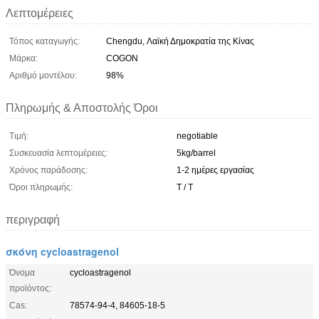
Λεπτομέρειες
Τόπος καταγωγής:
Chengdu, Λαϊκή Δημοκρατία της Κίνας
Μάρκα:
COGON
Αριθμό μοντέλου:
98%
Πληρωμής & Αποστολής Όροι
Τιμή:
negotiable
Συσκευασία λεπτομέρειες:
5kg/barrel
Χρόνος παράδοσης:
1-2 ημέρες εργασίας
Όροι πληρωμής:
T / T
περιγραφή
σκόνη cycloastragenol
Όνομα
cycloastragenol
προϊόντος:
Cas:
78574-94-4, 84605-18-5