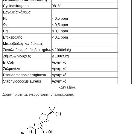
Cycloastragenol
98+%
Εργαλεία χάλυβα
Pb
< 0,5 ppm
Ως
< 0,5 ppm
Hg
< 0,1 ppm
Επικεφαλής
< 0,1 ppm
Μικροβιολογικές δοκιμές
Συνολικός αριθμός βακτηρίων
≤ 1000cfu/g
Ζύμες & Μούχλες
≤ 100cfu/g
Ε. Coli
Αρνητικό
Σαλμονέλα
Αρνητικό
Pseudomonas aeruginosa
Αρνητικό
Staphylococcus aureus
Αρνητικό
- Δεν ξέρω.
Δραστηριότητα: ενεργοποιητής τελομεράσης