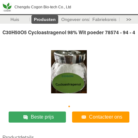
Chengdu Cogon Bio-tech Co., Ltd
Huis
Producten
Ongeveer ons
Fabrieksreis
>>
C30H50O5 Cycloastragenol 98% Wit poeder 78574 - 94 - 4
Beste prijs
Contacteer ons
Productdetails