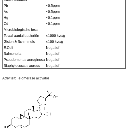
Pb
<0.5ppm
As
<0.5ppm
Hg
<0.1ppm
Cd
<0.1ppm
Microbiologische tests
Totaal aantal bacteriën
≤1000 kve/g
Gisten & Schimmels
≤100 kve/g
E.Coli
Negatief
Salmonella
Negatief
Pseudomonas aeruginosa
Negatief
Staphylococcus aureus
Negatief
Activiteit: Telomerase activator