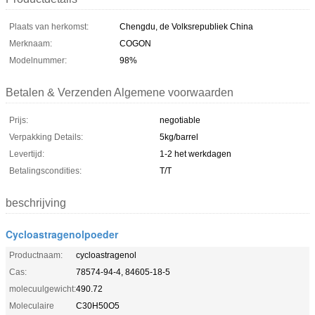
Plaats van herkomst:
Chengdu, de Volksrepubliek China
Merknaam:
COGON
Modelnummer:
98%
Betalen & Verzenden Algemene voorwaarden
Prijs:
negotiable
Verpakking Details:
5kg/barrel
Levertijd:
1-2 het werkdagen
Betalingscondities:
T/T
beschrijving
Cycloastragenolpoeder
Productnaam:
cycloastragenol
Cas:
78574-94-4, 84605-18-5
molecuulgewicht:
490.72
Moleculaire
C30H50O5