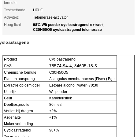
formule:
Testmethode:
HPLC
Activiteit:
Telomerase-activator
98% Wit poeder cycloastragenol extract
Hoog licht:
,
C30H50O5 cycloastragenol telomerase
ycloastragenol
Product
Cycloastragenol
78574-94-4, 84605-18-5
CAS
Chemische formule
C30H50O5
Planten oorsprong
Astragalus membranaceus (Fisch.) Bge.
.
Extractie oplosmiddel
Eetbare alcohol: water=70:30
Uiterlijk
Wit poeder
Geur
Karakteristiek
Deeltjesgrootte
80 mesh
Verlies bij drogen
<2%
Asgehalte
<1%
Maker verbinding
Cycloastragenol
98+%
Zware metalen