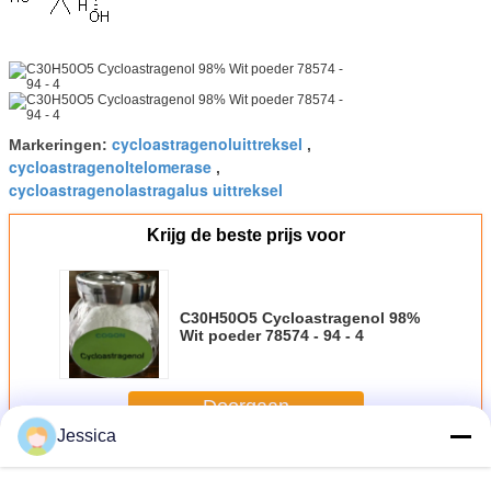
cycloastragenoluittreksel
Markeringen:
,
cycloastragenoltelomerase
,
cycloastragenolastragalus uittreksel
Krijg de beste prijs voor
C30H50O5 Cycloastragenol 98%
Wit poeder 78574 - 94 - 4
Doorgaan
Jessica
Cycloastragenolpoeder
Meer