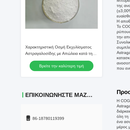
Μπορεί
της αν
(≤3,00
ευαίσθ
Η αποθ
Το COG
ρύπους
την απ
Συνολι
Χαρακτηριστική Οσμή Εκχυλίσματος
συμπλη
Astrag
Αστραγαλοσίδης με Απώλεια κατά την
κατασκ
Ξήρανση που δεν Υπερβαίνει το 3 τοις
ανοσοπο
Βρείτε την καλύτερη τιμή
εκατό Κατάλληλο για Παραγωγή
που εν
Συμπληρωμάτων Διατροφής
Προ
ΕΠΙΚΟΙΝΩΝΉΣΤΕ ΜΑΖΊ ΜΑΣ
Η COGO
Astraga
διάρκε
όλη τη
86-18780119399
ένα ασ
μέρος 