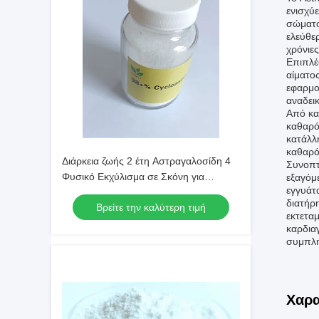
ενισχύ
σώματο
ελεύθε
χρόνιες
Επιπλέο
αίματο
εφαρμο
αναδεικ
Από κα
καθαρό
κατάλλ
καθαρό
Διάρκεια ζωής 2 έτη Αστραγαλοσίδη 4
Συνοπτι
Φυσικό Εκχύλισμα σε Σκόνη για
εξαγόμ
εγγυάτ
Φαρμακευτικές Εφαρμογές και
διατήρη
Βρείτε την καλύτερη τιμή
Διατροφικές Συνθέσεις
εκτετα
καρδια
συμπλη
Χαρα