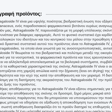
γραφή προϊόντος:
agaloside IV είναι μια υψηλής ποιότητας βιοδραστική ένωση που εξάγετα
naceus, ενός παραδοσιακού φαρμακευτικού βοτάνου ευρέως αναγνωρισ
ϊόν μας, Astragaloside IV, παρουσιάζεται με τη μορφή υπόλευκης σκόν
 συνέπεια για διάφορες εφαρμογές. Αυτό το φυσικό συστατικό έχει κερ
ολογικών του ιδιοτήτων και του κεντρικού του ρόλου στην προώθηση τ
ικό δραστικό συστατικό αυτού του προϊόντος είναι το Astragaloside IV
ragalosides, τα οποία είναι γνωστά για τις ανοσοτροποποιητικές, αντιο
loside IV θεωρείται το πιο βιοδραστικό και πολύτιμο μεταξύ της οικογέ
ικό για τα νοοτροπικά, τα φαρμακευτικά προϊόντα και τους ερευνητικο
πει να αλληλεπιδρά αποτελεσματικά με τα βιολογικά συστήματα, συμβάλ
ό τα καθοριστικά χαρακτηριστικά της σκόνης Astragaloside IV είναι ο α
οπτρίζεται στη χαμηλή απώλεια κατά την ξήρανση (loss on drying) της τ
θερότητα και την ισχύ της κατά την αποθήκευση και τον χειρισμό. Η δι
κρίσιμη για τη διατήρηση της ακεραιότητας του Astragaloside IV, την 
ιας ζωής του προϊόντος.
ήκες αποθήκευσης για το Astragaloside IV είναι εξίσου σημαντικές για
ούμε την αποθήκευση της σκόνης σε δροσερό, ξηρό μέρος μακριά από 
λλοντικούς παράγοντες που θα μπορούσαν να υπονομεύσουν την ποιότ
 φως μπορεί να οδηγήσει σε οξείδωση ή αποικοδόμηση των ενώσεων As
 σωστή αποθήκευση διασφαλίζει ότι το προϊόν διατηρεί τις επιθυμητές 
agaloside IV έχει μελετηθεί εκτενώς για το ευρύ φάσμα των οφελών του 