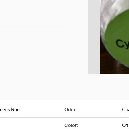
ceus Root
Odor:
Cha
Color:
Off