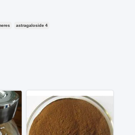
meres
astragaloside 4