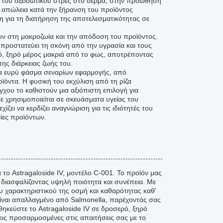
η του οξειδωτικού στρες στο δέρμα, στην προώθηση
ή απώλεια κατά την ξήρανση του προϊόντος
μη για τη διατήρηση της αποτελεσματικότητας σε
υν στη μακροζωία και την απόδοση του προϊόντος.
 προστατεύει τη σκόνη από την υγρασία και τους
ρό, ξηρό μέρος μακριά από το φως, αποτρέποντας
της διάρκειας ζωής του.
ένα ευρύ φάσμα σεναρίων εφαρμογής, από
όντα. Η φυσική του εκχύλιση από τη ρίζα
ου το καθιστούν μια αξιόπιστη επιλογή για
ε χρησιμοποιείται σε σκευάσματα υγείας του
ίζει να κερδίζει αναγνώριση για τις ιδιότητές του
ίες προϊόντων.
 Astragaloside IV, μοντέλο C-001. Το προϊόν μας
ς, διασφαλίζοντας υψηλή ποιότητα και συνέπεια. Με
ου χαρακτηριστικού της οσμή και καθαρότητας καθ'
 είναι απαλλαγμένο από Salmonella, παρέχοντάς σας
θηκεύστε το Astragaloside IV σε δροσερό, ξηρό
ις προσαρμοσμένες στις απαιτήσεις σας με το