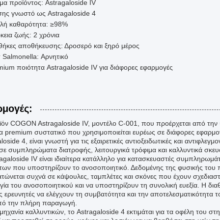
α προϊόντος: Astragaloside IV
σης γνωστό ως Astragaloside 4
λή καθαρότητα: ≥98%
κεια ζωής: 2 χρόνια
θήκες αποθήκευσης: Δροσερό και ξηρό μέρος
 Salmonella: Αρνητικό
mium ποιότητα Astragaloside IV για διάφορες εφαρμογές
μογές:
ϊόν COGON Astragaloside IV, μοντέλο C-001, που προέρχεται από την
ένα premium συστατικό που χρησιμοποιείται ευρέως σε διάφορες εφαρμογ
loside 4, είναι γνωστή για τις εξαιρετικές αντιοξειδωτικές και αντιφλεγμ
σε συμπληρώματα διατροφής, λειτουργικά τρόφιμα και καλλυντικά σκε
ragaloside IV είναι ιδιαίτερα κατάλληλο για κατασκευαστές συμπληρωμ
των που υποστηρίζουν το ανοσοποιητικό. Δεδομένης της φυσικής του π
τώνεται συχνά σε κάψουλες, ταμπλέτες και σκόνες που έχουν σχεδιαστε
ργία του ανοσοποιητικού και να υποστηρίζουν τη συνολική ευεξία. Η δι
υς ερευνητές να ελέγχουν τη συμβατότητα και την αποτελεσματικότητα τ
πό την πλήρη παραγωγή.
μηχανία καλλυντικών, το Astragaloside 4 εκτιμάται για τα οφέλη του σ