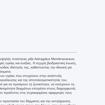
 υψηλής ποιότητας ρίζα Astragalus Membranaceus,
ές υγείας και ευεξίας. Η ισχυρή βιοδραστική ένωση,
ονώδεις ιδιότητές της, καθιστώντας την ιδανική για
υάσματα.
άτων υγείας που στοχεύουν στην ανάπτυξη
ροέλευσης και της αποτελεσματικότητάς του,
ί για να προάγουν τη ζωτικότητα, να ενισχύουν τη
αθεσιμότητα δειγμάτων επιτρέπει στους διαμορφωτές
ου προϊόντος στις συγκεκριμένες εφαρμογές τους
την προστασία του δέρματος και την αντιγήρανση.