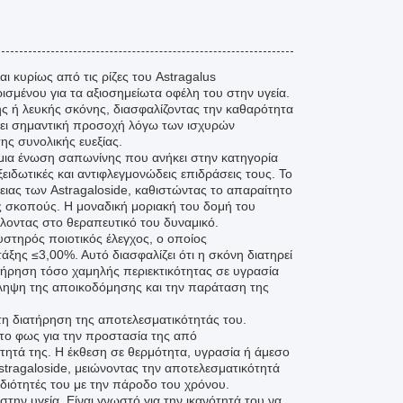
ι κυρίως από τις ρίζες του Astragalus
μένου για τα αξιοσημείωτα οφέλη του στην υγεία.
ης ή λευκής σκόνης, διασφαλίζοντας την καθαρότητα
δίσει σημαντική προσοχή λόγω των ισχυρών
ης συνολικής ευεξίας.
, μια ένωση σαπωνίνης που ανήκει στην κατηγορία
ξειδωτικές και αντιφλεγμονώδεις επιδράσεις τους. Το
νειας των Astragaloside, καθιστώντας το απαραίτητο
ύς σκοπούς. Η μοναδική μοριακή του δομή του
λοντας στο θεραπευτικό του δυναμικό.
υστηρός ποιοτικός έλεγχος, ο οποίος
άξης ≤3,00%. Αυτό διασφαλίζει ότι η σκόνη διατηρεί
ατήρηση τόσο χαμηλής περιεκτικότητας σε υγρασία
πρόληψη της αποικοδόμησης και την παράταση της
 τη διατήρηση της αποτελεσματικότητάς του.
το φως για την προστασία της από
ητά της. Η έκθεση σε θερμότητα, υγρασία ή άμεσο
tragaloside, μειώνοντας την αποτελεσματικότητά
ιδιότητές του με την πάροδο του χρόνου.
στην υγεία. Είναι γνωστό για την ικανότητά του να