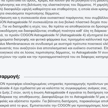
 να προστεθεί σε ορούς, κρέμες και λοσιόν για να βοηθήσει στη μείωσ
αγέννησης και στη βελτίωση της ελαστικότητας του δέρματος. Η χαμηλ
%) διασφαλίζει υψηλή καθαρότητα και σταθερότητα, η οποία είναι κρίσι
ητα σκευάσματα περιποίησης δέρματος.
ήκευση και η συσκευασία είναι ουσιαστικοί παράγοντες που συμβάλλο
ON Astragaloside IV συσκευάζεται σε ένα βολικό πλαστικό δοχείο που
. Για να διατηρηθεί η ισχύς του, θα πρέπει να αποθηκεύεται σε δροσε
οικοδόμηση και διασφαλίζοντας σταθερή ποιότητα καθ' όλη τη διάρκεια 
κά, το προϊόν COGON Astragaloside IV (Astragaloside 4) εξυπηρετεί 
ρώματα διατροφής και φυτικά φάρμακα έως προηγμένα καλλυντικά προϊ
alus Membranaceus σε συνδυασμό με αυστηρά πρότυπα ποιοτικού ελέγχ
ευαστές που αναζητούν ένα αποτελεσματικό και ευέλικτο συστατικό. Είτ
ιητικού είτε σε λύσεις περιποίησης δέρματος, το Astragaloside IV συνεχ
ισχύουν την υγεία και την προσαρμοστικότητά του σε διάφορες κατηγορ
σαρμογή:
N προσφέρει ολοκληρωμένες υπηρεσίες προσαρμογής προϊόντων για το
loside 4 έχει σχεδιαστεί για να καλύπτει τις συγκεκριμένες ανάγκες σα
ια ζωής 2 ετών, αυτή η ένωση Astragaloside 4 εγγυάται τη διατήρηση τ
 διάρκεια της αποθήκευσης. Διασφαλίζουμε ότι το Astragaloside IV μας
φαλές και αξιόπιστο προϊόν. Για βέλτιστη διατήρηση, παρακαλούμε απο
μακριά από το φως. Εμπιστευτείτε την COGON για προσαρμόσιμες λύσε