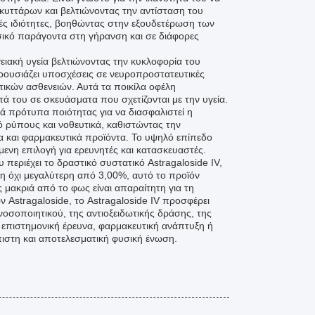
κυττάρων και βελτιώνοντας την αντίσταση του
κές ιδιότητες, βοηθώντας στην εξουδετέρωση των
ασικό παράγοντα στη γήρανση και σε διάφορες
γγειακή υγεία βελτιώνοντας την κυκλοφορία του
ρουσιάζει υποσχέσεις σε νευροπροστατευτικές
ικών ασθενειών. Αυτά τα ποικίλα οφέλη
τά του σε σκευάσματα που σχετίζονται με την υγεία.
 πρότυπα ποιότητας για να διασφαλιστεί η
 ρύπους και νοθευτικά, καθιστώντας την
 και φαρμακευτικά προϊόντα. Το υψηλό επίπεδο
ενη επιλογή για ερευνητές και κατασκευαστές.
 περιέχει το δραστικό συστατικό Astragaloside IV,
ση όχι μεγαλύτερη από 3,00%, αυτό το προϊόν
μακριά από το φως είναι απαραίτητη για τη
ν Astragaloside, το Astragaloside IV προσφέρει
νοσοποιητικού, της αντιοξειδωτικής δράσης, της
ε επιστημονική έρευνα, φαρμακευτική ανάπτυξη ή
πιστη και αποτελεσματική φυσική ένωση.