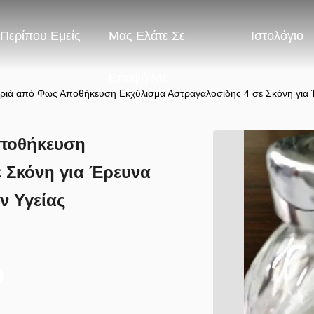
Περίπου Εμείς
Μας Ελάτε Σε
Ιστολόγιο
Επαφή Με
ιά από Φως Αποθήκευση Εκχύλισμα Αστραγαλοσίδης 4 σε Σκόνη για Έ
ποθήκευση
 Σκόνη για Έρευνα
ν Υγείας