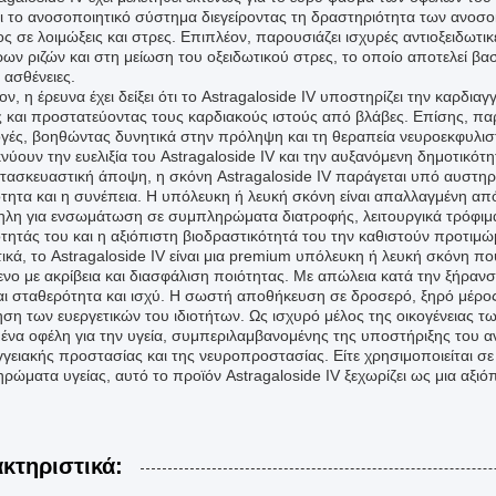
ει το ανοσοποιητικό σύστημα διεγείροντας τη δραστηριότητα των ανοσο
ς σε λοιμώξεις και στρες. Επιπλέον, παρουσιάζει ισχυρές αντιοξειδωτι
ρων ριζών και στη μείωση του οξειδωτικού στρες, το οποίο αποτελεί β
 ασθένειες.
ν, η έρευνα έχει δείξει ότι το Astragaloside IV υποστηρίζει την καρδια
ς και προστατεύοντας τους καρδιακούς ιστούς από βλάβες. Επίσης, πα
γές, βοηθώντας δυνητικά στην πρόληψη και τη θεραπεία νευροεκφυλιστ
νύουν την ευελιξία του Astragaloside IV και την αυξανόμενη δημοτικότη
τασκευαστική άποψη, η σκόνη Astragaloside IV παράγεται υπό αυστηρά
τητα και η συνέπεια. Η υπόλευκη ή λευκή σκόνη είναι απαλλαγμένη από
ηλη για ενσωμάτωση σε συμπληρώματα διατροφής, λειτουργικά τρόφιμα
τητάς του και η αξιόπιστη βιοδραστικότητά του την καθιστούν προτιμώμ
κά, το Astragaloside IV είναι μια premium υπόλευκη ή λευκή σκόνη που
ενο με ακρίβεια και διασφάλιση ποιότητας. Με απώλεια κατά την ξήραν
αι σταθερότητα και ισχύ. Η σωστή αποθήκευση σε δροσερό, ξηρό μέρος 
ση των ευεργετικών του ιδιοτήτων. Ως ισχυρό μέλος της οικογένειας τω
μένα οφέλη για την υγεία, συμπεριλαμβανομένης της υποστήριξης του α
γγειακής προστασίας και της νευροπροστασίας. Είτε χρησιμοποιείται σ
ρώματα υγείας, αυτό το προϊόν Astragaloside IV ξεχωρίζει ως μια αξιό
κτηριστικά: