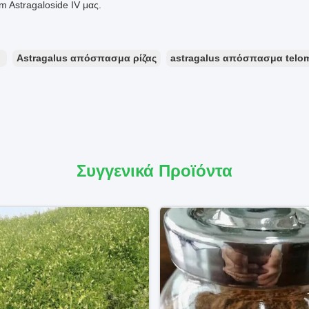
m Astragaloside IV μας.
：
Astragalus απόσπασμα ρίζας
astragalus απόσπασμα telo
Συγγενικά Προϊόντα