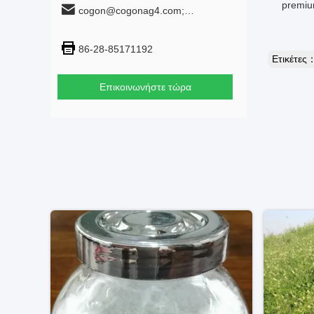
premiu
cogon@cogonag4.com;
cogon_chem@hotmail.com
86-28-85171192
Ετικέτες
Επικοινωνήστε τώρα