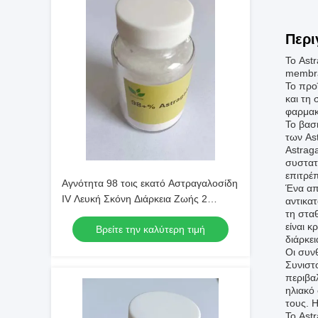
Περι
Το Astr
membra
Το προ
και τη
φαρμακ
Το βασ
των Ast
Astraga
συστατ
επιτρέ
Αγνότητα 98 τοις εκατό Αστραγαλοσίδη
Ένα απ
IV Λευκή Σκόνη Διάρκεια Ζωής 2
αντικατ
τη στα
Χρόνια Εφαρμόζεται σε Βοτανικά
είναι 
Βρείτε την καλύτερη τιμή
Εκχυλίσματα και Επιστημονική Έρευνα
διάρκε
Οι συνθ
Συνιστ
περιβα
ηλιακό
τους. Η
Το Astr