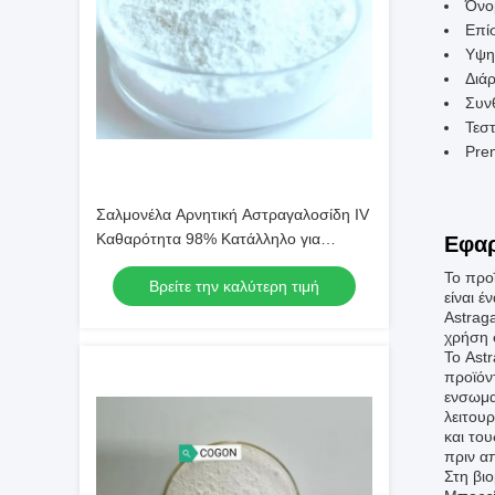
Όνομ
Επί
Υψη
Διάρ
Συν
Τεστ
Pre
Σαλμονέλα Αρνητική Αστραγαλοσίδη IV
Καθαρότητα 98% Κατάλληλο για
Εφαρ
Συνθέσεις Καλλυντικών και
Το προ
Βρείτε την καλύτερη τιμή
Συμπληρωμάτων Διατροφής
είναι 
Astraga
χρήση 
Το Ast
προϊόν
ενσωμα
λειτου
και το
πριν α
Στη βιο