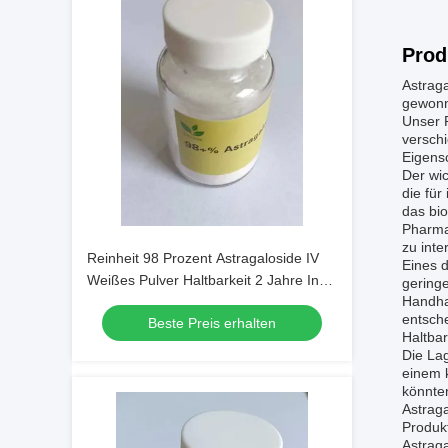
Prod
Astrag
gewonne
Unser P
versch
Eigens
Der wic
die fü
das bio
Pharmaz
zu inte
Reinheit 98 Prozent Astragaloside IV
Eines d
Weißes Pulver Haltbarkeit 2 Jahre In
gering
Handhab
botanischen Extrakten und
entsche
Beste Preis erhalten
wissenschaftlicher Forschung
Haltbar
angewendet
Die Lag
einem k
könnte
Astrag
Produk
Astraga