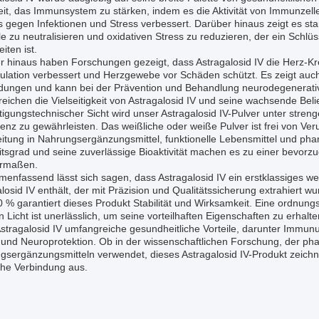
it, das Immunsystem zu stärken, indem es die Aktivität von Immunzelle
 gegen Infektionen und Stress verbessert. Darüber hinaus zeigt es stark
e zu neutralisieren und oxidativen Stress zu reduzieren, der ein Schlü
iten ist.
 hinaus haben Forschungen gezeigt, dass Astragalosid IV die Herz-Kre
kulation verbessert und Herzgewebe vor Schäden schützt. Es zeigt auc
ungen und kann bei der Prävention und Behandlung neurodegenerativer 
reichen die Vielseitigkeit von Astragalosid IV und seine wachsende Be
tigungstechnischer Sicht wird unser Astragalosid IV-Pulver unter stren
enz zu gewährleisten. Das weißliche oder weiße Pulver ist frei von Ve
eitung in Nahrungsergänzungsmittel, funktionelle Lebensmittel und ph
tsgrad und seine zuverlässige Bioaktivität machen es zu einer bevorzu
ermaßen.
nfassend lässt sich sagen, dass Astragalosid IV ein erstklassiges wei
losid IV enthält, der mit Präzision und Qualitätssicherung extrahiert 
00 % garantiert dieses Produkt Stabilität und Wirksamkeit. Eine ordn
n Licht ist unerlässlich, um seine vorteilhaften Eigenschaften zu erhalte
Astragalosid IV umfangreiche gesundheitliche Vorteile, darunter Immununt
 und Neuroprotektion. Ob in der wissenschaftlichen Forschung, der ph
gsergänzungsmitteln verwendet, dieses Astragalosid IV-Produkt zeichne
che Verbindung aus.