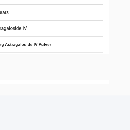
ears
ragaloside IV
g Astragaloside IV Pulver