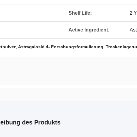
Shelf Life:
2 Y
Active Ingredient:
Ast
,
,
ktpulver
Astragalosid 4- Forschungsformulierung
Trockenlagerun
eibung des Produkts