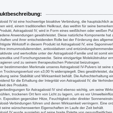
uktbeschreibung:
alosid IV ist eine hochwertige bioaktive Verbindung, die hauptsächlic
n wird, einem traditionellen Heilkraut, das weithin für seine bemerken
rodukt, Astragalosid IV, wird in Form eines weißlichen oder weißen Pu
iedene Anwendungen gewährleistet. Diese natürliche Komponente hat 
chaften und ihrer entscheidenden Rolle bei der Förderung des allgem
htigste Wirkstoff in diesem Produkt ist Astragalosid IV, eine Saponinve
r ihre immunmodulierenden, antioxidativen und entzündungshemmenden W
aktivste und wertvollste unter der Astragalosid-Familie und ist somit ein
eutika und Forschungszwecke. Seine einzigartige Molekülstruktur ermö
ragieren und zu seinem therapeutischen Potenzial beizutragen.
er bestimmenden Merkmale unseres Astragalosid IV-Pulvers ist seine st
en Trocknungsverlust von ≤3,00 % widerspiegelt. Dies gewährleistet, 
ung seine Stabilität und Wirksamkeit behält. Die Aufrechterhaltung ein
idend für die Erhaltung der Integrität von Astragalosid IV, die Verhin
keit des Produkts.
erbedingungen für Astragalosid IV sind ebenso wichtig, um seine Wirk
ühlen, trockenen Ort fern von Licht zu lagern, um es vor Umwelteinflüs
n. Exposition gegenüber Hitze, Feuchtigkeit oder direkter Sonneneinst
alosid-Verbindungen führen und deren Wirksamkeit verringern. Eine 
t seine wünschenswerten Eigenschaften im Laufe der Zeit behält.
losid IV wurde ausgiebig auf seine breite Palette von gesundheitlichen 