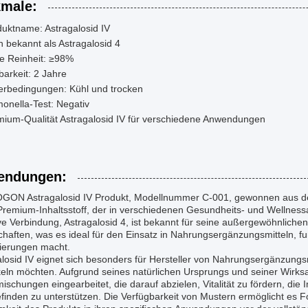
male:
uktname: Astragalosid IV
 bekannt als Astragalosid 4
e Reinheit: ≥98%
barkeit: 2 Jahre
erbedingungen: Kühl und trocken
onella-Test: Negativ
mium-Qualität Astragalosid IV für verschiedene Anwendungen
endungen:
GON Astragalosid IV Produkt, Modellnummer C-001, gewonnen aus d
 Premium-Inhaltsstoff, der in verschiedenen Gesundheits- und Wellness
ive Verbindung, Astragalosid 4, ist bekannt für seine außergewöhnlic
haften, was es ideal für den Einsatz in Nahrungsergänzungsmitteln, f
ierungen macht.
alosid IV eignet sich besonders für Hersteller von Nahrungsergänzungs
eln möchten. Aufgrund seines natürlichen Ursprungs und seiner Wirksa
ischungen eingearbeitet, die darauf abzielen, Vitalität zu fördern, d
inden zu unterstützen. Die Verfügbarkeit von Mustern ermöglicht es Fo