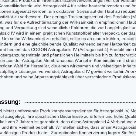
keit des Produkts in ihren spezifischen Anwendungen vor der vollstän
Kosmetikindustrie wird Astragalosid 4 für seine hautschützenden und A
ionen zugesetzt werden, um oxidativen Stress auf der Haut zu reduzie
stizität zu verbessern. Der geringe Trocknungsverlust des Produkts (≤
tät, was für die Aufrechterhaltung der Wirksamkeit in empfindlichen Hau
ng und Verpackung sind wesentliche Faktoren, die zur Langlebigkeit 
losid IV wird in einem praktischen Kunststoffbehälter verpackt, der da
. Um seine Wirksamkeit zu erhalten, sollte es an einem kühlen, trocke
indern und eine gleichbleibende Qualität während seiner Haltbarkeit z
amt bedient das COGON Astragalosid IV (Astragalosid 4) Produkt eine 
sergänzungsmitteln und pflanzlichen Heilmitteln bis hin zu fortschritt
tion aus der Astragalus Membranaceus Wurzel in Kombination mit streng
ssigen Wahl für Hersteller, die einen wirksamen und vielseitigen Inha
autpflege-Lösungen verwendet, Astragalosid IV gewinnt weiterhin Aner
chaften und seine Anpassungsfähigkeit über verschiedene Produktkate
ssung:
bietet umfassende Produktanpassungsdienste für Astragalosid IV, Mo
auf ausgelegt, Ihre spezifischen Bedürfnisse zu erfüllen und hohe Quali
keit von 2 Jahren ist garantiert, dass diese Astragalosid 4 Verbindung
und ihre Reinheit beibehält. Wir stellen sicher, dass unser Astragalosid
erlässiges Produkt bietet. Zur optimalen Konservierung lagern Sie Astra