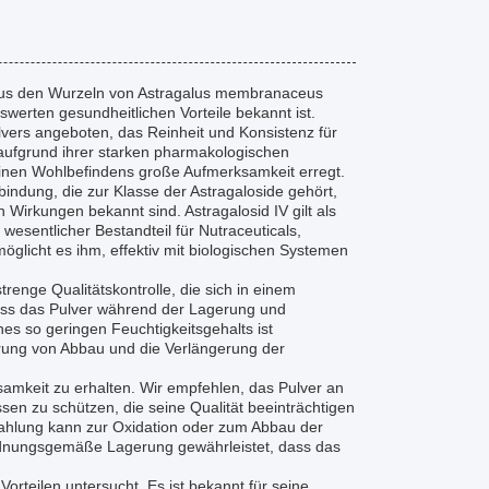
h aus den Wurzeln von Astragalus membranaceus
swerten gesundheitlichen Vorteile bekannt ist.
lvers angeboten, das Reinheit und Konsistenz für
aufgrund ihrer starken pharmakologischen
einen Wohlbefindens große Aufmerksamkeit erregt.
rbindung, die zur Klasse der Astragaloside gehört,
irkungen bekannt sind. Astragalosid IV gilt als
 wesentlicher Bestandteil für Nutraceuticals,
glicht es ihm, effektiv mit biologischen Systemen
renge Qualitätskontrolle, die sich in einem
dass das Pulver während der Lagerung und
es so geringen Feuchtigkeitsgehalts ist
derung von Abbau und die Verlängerung der
samkeit zu erhalten. Wir empfehlen, das Pulver an
sen zu schützen, die seine Qualität beeinträchtigen
rahlung kann zur Oxidation oder zum Abbau der
ordnungsgemäße Lagerung gewährleistet, dass das
Vorteilen untersucht. Es ist bekannt für seine