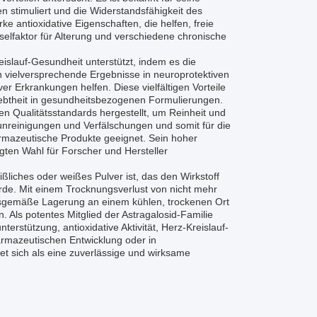
n stimuliert und die Widerstandsfähigkeit des
e antioxidative Eigenschaften, die helfen, freie
sselfaktor für Alterung und verschiedene chronische
islauf-Gesundheit unterstützt, indem es die
h vielversprechende Ergebnisse in neuroprotektiven
Erkrankungen helfen. Diese vielfältigen Vorteile
liebtheit in gesundheitsbezogenen Formulierungen.
gen Qualitätsstandards hergestellt, um Reinheit und
runreinigungen und Verfälschungen und somit für die
armazeutische Produkte geeignet. Sein hoher
gten Wahl für Forscher und Hersteller
ßliches oder weißes Pulver ist, das den Wirkstoff
wurde. Mit einem Trocknungsverlust von nicht mehr
ungsgemäße Lagerung an einem kühlen, trockenen Ort
n. Als potentes Mitglied der Astragalosid-Familie
erstützung, antioxidative Aktivität, Herz-Kreislauf-
armazeutischen Entwicklung oder in
t sich als eine zuverlässige und wirksame