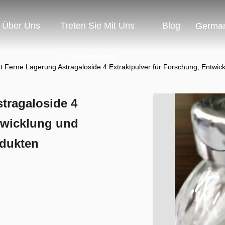
Über Uns
Treten Sie Mit Uns
Blog
Germa
In Verbindung
t Ferne Lagerung Astragaloside 4 Extraktpulver für Forschung, Entwi
tragaloside 4
twicklung und
odukten