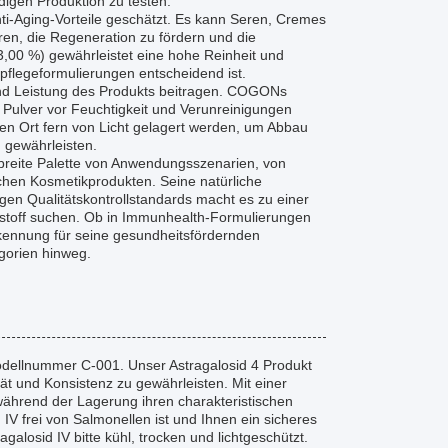
digen Produktion zu testen.
nti-Aging-Vorteile geschätzt. Es kann Seren, Cremes
ren, die Regeneration zu fördern und die
3,00 %) gewährleistet eine hohe Reinheit und
tpflegeformulierungen entscheidend ist.
und Leistung des Produkts beitragen. COGONs
s Pulver vor Feuchtigkeit und Verunreinigungen
nen Ort fern von Licht gelagert werden, um Abbau
u gewährleisten.
breite Palette von Anwendungsszenarien, von
lichen Kosmetikprodukten. Seine natürliche
en Qualitätskontrollstandards macht es zu einer
ltsstoff suchen. Ob in Immunhealth-Formulierungen
kennung für seine gesundheitsfördernden
gorien hinweg.
dellnummer C-001. Unser Astragalosid 4 Produkt
tät und Konsistenz zu gewährleisten. Mit einer
 während der Lagerung ihren charakteristischen
 IV frei von Salmonellen ist und Ihnen ein sicheres
galosid IV bitte kühl, trocken und lichtgeschützt.