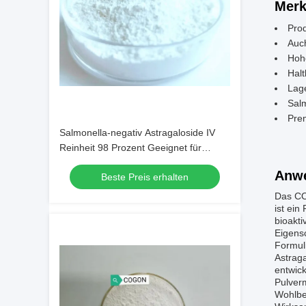
Merk
Prod
Auch
Hoh
Halt
Lag
Salm
Pre
Salmonella-negativ Astragaloside IV
Reinheit 98 Prozent Geeignet für
kosmetische und
Anw
Beste Preis erhalten
Nahrungsergänzungsmittel
Das CO
ist ein
bioakt
Eigensc
Formul
Astrag
entwick
Pulverm
Wohlbef