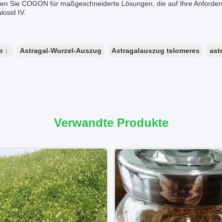
uen Sie COGON für maßgeschneiderte Lösungen, die auf Ihre Anforder
losid IV.
te：
Astragal-Wurzel-Auszug
Astragalauszug telomeres
ast
Verwandte Produkte