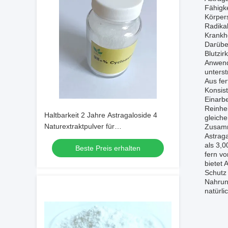
Fähigke
Körpers
Radikal
Krankhe
Darüber
Blutzir
Anwend
unterst
Aus fer
Konsist
Einarb
Reinhei
Haltbarkeit 2 Jahre Astragaloside 4
gleich
Naturextraktpulver für
Zusamme
Astraga
pharmazeutische Anwendungen und
als 3,
Beste Preis erhalten
Nutrazeutische Formulierungen
fern vo
bietet 
Schutz
Nahrun
natürli