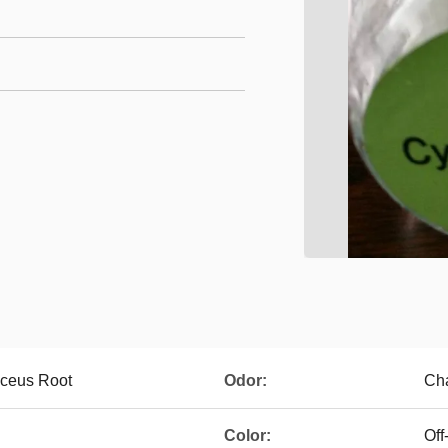
ceus Root
Odor:
Cha
Color:
Off