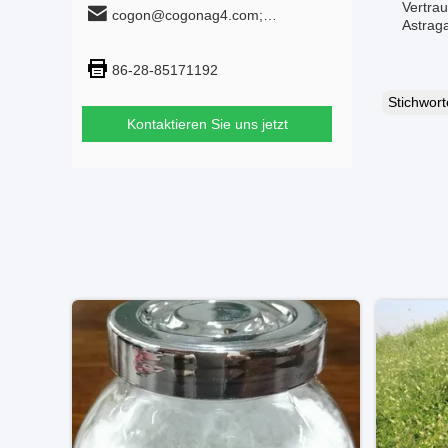
Vertra
cogon@cogonag4.com;
Astraga
cogon_chem@hotmail.com
86-28-85171192
Stichwor
Kontaktieren Sie uns jetzt