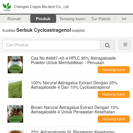
Chengdu Cogon Bio-tech Co., Ltd
Rumah
Produk
Tentang kami
Tur Pabrik
>>
Serbuk Cycloastragenol
Kualitas
supplier.
Cas No 84687-43-4 HPLC 95% Astragaloside
Powder Untuk Membalikkan - Penuaan
Hubungi kami
100% Narural Astragalus Extract Dengan 25%
Astragaloside 4 Dan 10% Cycloastragenol
Hubungi kami
Brown Narural Astragalus Extract Dengan 10%
Astragaloside 4 Untuk Perawatan Kesehatan
Hubungi kami
25% Astragaloside IV, Perawatan Kesehatan