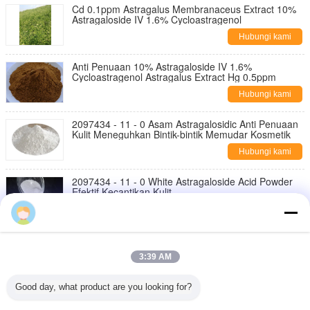
Cd 0.1ppm Astragalus Membranaceus Extract 10%
Astragaloside IV 1.6% Cycloastragenol
Hubungi kami
Anti Penuaan 10% Astragaloside IV 1.6%
Cycloastragenol Astragalus Extract Hg 0.5ppm
Hubungi kami
2097434 - 11 - 0 Asam Astragalosidic Anti Penuaan
Kulit Meneguhkan Bintik-bintik Memudar Kosmetik
Hubungi kami
2097434 - 11 - 0 White Astragaloside Acid Powder
Efektif Kecantikan Kulit
Hubungi kami
2097434 - 11 - 0 Bintik-bintik Pudar Kosmetik Asam
Astragaloside Anti Penuaan Pengeras Kulit
3:39 AM
Hubungi kami
Good day, what product are you looking for?
98% Kosmetik Kecantikan Kulit Asam Astragalosidic
2097434-11-0