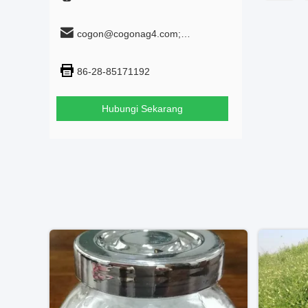
cogon@cogonag4.com;
cogon_chem@hotmail.com
86-28-85171192
Hubungi Sekarang