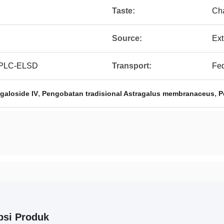
Taste:
Cha
Source:
Ext
HPLC-ELSD
Transport:
Fe
,
,
galoside IV
Pengobatan tradisional Astragalus membranaceus
P
psi Produk