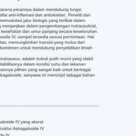
i karena perannya dalam mendukung fungsi
t anti-inflamasi dan antioksidan. Peneliti dan
emodulasi jalur biologis yang terlibat dalam
ng menjanjikan dalam pengembangan nutraceutical,
n kesehatan dan umur panjang secara keseluruhan.
oside IV, sampel tersedia sesuai permintaan. Hal
itas, memungkinkan transisi yang mulus dari
komitmen untuk mendukung penyelidikan ilmiah
branaceus, adalah bubuk putih murni yang stabil
Stabilitasnya dalam kondisi suhu dan tekanan
annya pilihan yang sangat baik untuk berbagai
Astragaloside, senyawa ini menonjol sebagai bahan
aloside IV yang akurat
uktur Astragaloside IV
de IV