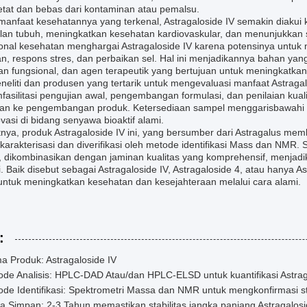
etat dan bebas dari kontaminan atau pemalsu.
 manfaat kesehatannya yang terkenal, Astragaloside IV semakin diaku
an tubuh, meningkatkan kesehatan kardiovaskular, dan menunjukkan sifa
onal kesehatan menghargai Astragaloside IV karena potensinya untuk m
n, respons stres, dan perbaikan sel. Hal ini menjadikannya bahan ya
n fungsional, dan agen terapeutik yang bertujuan untuk meningkatka
neliti dan produsen yang tertarik untuk mengevaluasi manfaat Astragal
fasilitasi pengujian awal, pengembangan formulasi, dan penilaian kual
tian ke pengembangan produk. Ketersediaan sampel menggarisbawahi 
vasi di bidang senyawa bioaktif alami.
nya, produk Astragaloside IV ini, yang bersumber dari Astragalus mem
karakterisasi dan diverifikasi oleh metode identifikasi Mass dan NMR. 
, dikombinasikan dengan jaminan kualitas yang komprehensif, menjadik
i. Baik disebut sebagai Astragaloside IV, Astragaloside 4, atau hanya 
untuk meningkatkan kesehatan dan kesejahteraan melalui cara alami.
:
a Produk: Astragaloside IV
de Analisis: HPLC-DAD Atau/dan HPLC-ELSD untuk kuantifikasi Astrag
de Identifikasi: Spektrometri Massa dan NMR untuk mengkonfirmasi str
 Simpan: 2-3 Tahun memastikan stabilitas jangka panjang Astragalosi