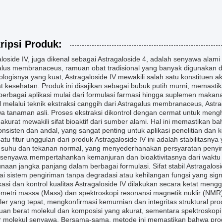
ripsi Produk:
loside IV, juga dikenal sebagai Astragaloside 4, adalah senyawa alami 
alus membranaceus, ramuan obat tradisional yang banyak digunakan d
logisnya yang kuat, Astragaloside IV mewakili salah satu konstituen 
t kesehatan. Produk ini disajikan sebagai bubuk putih murni, mema
berbagai aplikasi mulai dari formulasi farmasi hingga suplemen makan
 melalui teknik ekstraksi canggih dari Astragalus membranaceus, Astr
a tanaman asli. Proses ekstraksi dikontrol dengan cermat untuk meng
 akurat mewakili sifat bioaktif dari sumber alami. Hal ini memastika
nsisten dan andal, yang sangat penting untuk aplikasi penelitian dan k
atu fitur unggulan dari produk Astragaloside IV ini adalah stabilitasnya 
i suhu dan tekanan normal, yang menyederhanakan persyaratan penyi
senyawa mempertahankan kemanjuran dan bioaktivitasnya dari waktu k
aan jangka panjang dalam berbagai formulasi. Sifat stabil Astragalosi
i sistem pengiriman tanpa degradasi atau kehilangan fungsi yang signi
ikasi dan kontrol kualitas Astragaloside IV dilakukan secara ketat men
metri massa (Mass) dan spektroskopi resonansi magnetik nuklir (NMR). 
ler yang tepat, mengkonfirmasi kemurnian dan integritas struktural 
uan berat molekul dan komposisi yang akurat, sementara spektrosko
ur molekul senyawa. Bersama-sama, metode ini memastikan bahwa prod