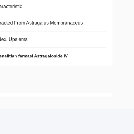
racteristic
racted From Astragalus Membranaceus
dex, Ups,ems
enelitian farmasi Astragaloside IV