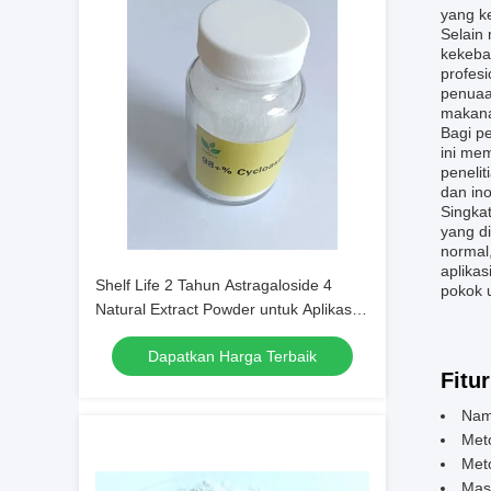
yang k
Selain
kekebal
profesi
penuaa
makana
Bagi pe
ini mem
peneli
dan ino
Singkat
yang di
normal
aplikas
Shelf Life 2 Tahun Astragaloside 4
pokok 
Natural Extract Powder untuk Aplikasi
Farmasi dan Formulasi Nutraceutical
Dapatkan Harga Terbaik
Fitur
Nam
Meto
Meto
Masa