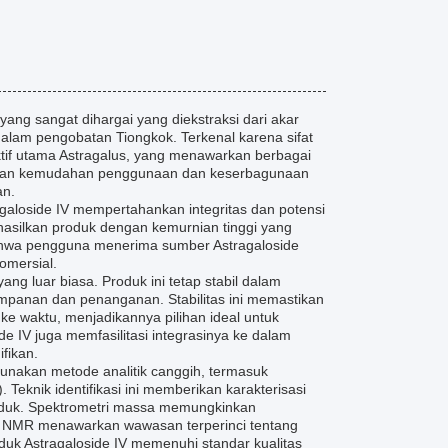
yang sangat dihargai yang diekstraksi dari akar
alam pengobatan Tiongkok. Terkenal karena sifat
aktif utama Astragalus, yang menawarkan berbagai
stikan kemudahan penggunaan dan keserbagunaan
an.
agaloside IV mempertahankan integritas dan potensi
hasilkan produk dengan kemurnian tinggi yang
n bahwa pengguna menerima sumber Astragaloside
omersial.
yang luar biasa. Produk ini tetap stabil dalam
mpanan dan penanganan. Stabilitas ini memastikan
e waktu, menjadikannya pilihan ideal untuk
de IV juga memfasilitasi integrasinya ke dalam
fikan.
ggunakan metode analitik canggih, termasuk
Teknik identifikasi ini memberikan karakterisasi
produk. Spektrometri massa memungkinkan
pi NMR menawarkan wawasan terperinci tentang
uk Astragaloside IV memenuhi standar kualitas