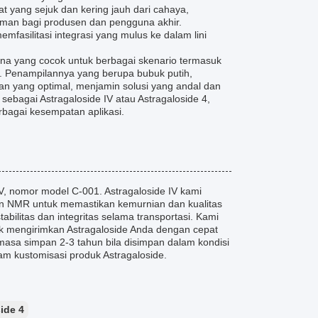
t yang sejuk dan kering jauh dari cahaya,
yaman bagi produsen dan pengguna akhir.
fasilitasi integrasi yang mulus ke dalam lini
na yang cocok untuk berbagai skenario termasuk
l. Penampilannya yang berupa bubuk putih,
an yang optimal, menjamin solusi yang andal dan
sebagai Astragaloside IV atau Astragaloside 4,
rbagai kesempatan aplikasi.
, nomor model C-001. Astragaloside IV kami
an NMR untuk memastikan kemurnian dan kualitas
bilitas dan integritas selama transportasi. Kami
k mengirimkan Astragaloside Anda dengan cepat
asa simpan 2-3 tahun bila disimpan dalam kondisi
am kustomisasi produk Astragaloside.
ide 4