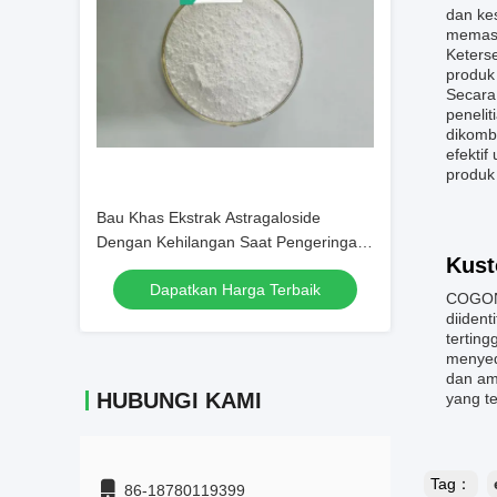
dan ke
memast
Keterse
produk
Secara
peneli
dikomb
efektif
produk 
Bau Khas Ekstrak Astragaloside
Dengan Kehilangan Saat Pengeringan
Kust
Tidak Melebihi 3 Persen Cocok untuk
Dapatkan Harga Terbaik
Produksi Suplemen Makanan
COGON 
diiden
terting
menyed
dan am
HUBUNGI KAMI
yang t
Tag：
86-18780119399