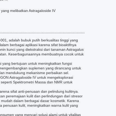
 yang melibatkan Astragaloside IV
1, adalah bubuk putih berkualitas tinggi yang
am berbagai aplikasi karena sifat bioaktifnya
onin kunci yang diekstraksi dari tanaman Astragalus
hatan. Keserbagunaannya membuatnya cocok untuk
si yang bertujuan untuk meningkatkan fungsi
k mengembangkan suplemen yang dirancang untuk
 dan mendukung mekanisme perbaikan sel.
ON Astragaloside IV untuk mengeksplorasi
l seperti Spektrometri Massa dan NMR untuk
rena sifat anti-penuaan dan pelindung kulitnya.
an peremajaan kulit dan perlindungan dari stresor
g mudah dalam berbagai dasar kosmetik. Karena
a penuaan kulit, meningkatkan warna kulit yang
nsumen yang mencari solusi alami untuk vitalitas