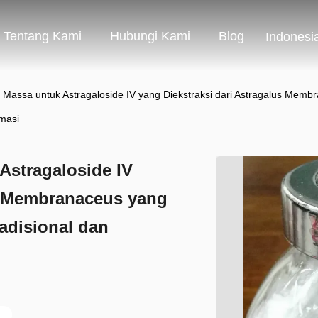
Tentang Kami
Hubungi Kami
Blog
Indonesi
si Massa untuk Astragaloside IV yang Diekstraksi dari Astragalus Mem
rmasi
Astragaloside IV
us Membranaceus yang
adisional dan