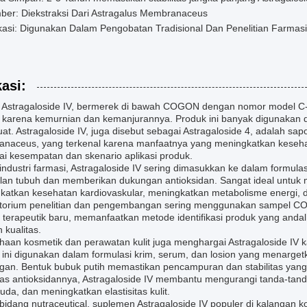
ber: Diekstraksi Dari Astragalus Membranaceus
kasi: Digunakan Dalam Pengobatan Tradisional Dan Penelitian Farmasi
kasi:
 Astragaloside IV, bermerek di bawah COGON dengan nomor model C-00
l karena kemurnian dan kemanjurannya. Produk ini banyak digunakan dal
at. Astragaloside IV, juga disebut sebagai Astragaloside 4, adalah sap
naceus, yang terkenal karena manfaatnya yang meningkatkan kese
ai kesempatan dan skenario aplikasi produk.
ndustri farmasi, Astragaloside IV sering dimasukkan ke dalam formula
lan tubuh dan memberikan dukungan antioksidan. Sangat ideal untu
katkan kesehatan kardiovaskular, meningkatkan metabolisme energi,
torium penelitian dan pengembangan sering menggunakan sampel COG
i terapeutik baru, memanfaatkan metode identifikasi produk yang anda
 kualitas.
aan kosmetik dan perawatan kulit juga menghargai Astragaloside IV ka
ini digunakan dalam formulasi krim, serum, dan losion yang menargetk
ngan. Bentuk bubuk putih memastikan pencampuran dan stabilitas yan
tas antioksidannya, Astragaloside IV membantu mengurangi tanda-tand
da, dan meningkatkan elastisitas kulit.
idang nutraceutical, suplemen Astragaloside IV populer di kalangan ko