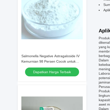
Sum
Apli
Apli
Produk
dikena
yang ku
membra
berbag
Salmonella Negative Astragaloside IV
Dalam i
Kemurnian 98 Persen Cocok untuk
kekeba
formulasi kosmetik dan suplemen gizi
mening
Dapatkan Harga Terbaik
Labora
potens
jaminan
Perusah
Produk 
lingku
kapasi
awet mu
Dalam b