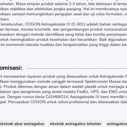
sehatan. Masa simpan produk selama 2-3 tahun, bila disimpan di tempa
ikan stabilitas dan efektivitas jangka panjang. Hal ini membuatnya n
diaan sampel memungkinkan pengujian awal dan uji coba formulasi, mem
 baru.
 keseluruhan, COGON Astragaloside IV (C-001) adalah bahan serbagu
tian farmasi, inovasi kosmetik, dan pengembangan produk nutraceutica
inasikan dengan metode identifikasi yang ketat dan kondisi penyimpan
 untuk meningkatkan produk kesehatan dan kecantikan. Baik digunakan 
ini memenuhi standar kualitas dan fungsionalitas yang tinggi dalam be
omisasi:
menawarkan layanan produk yang disesuaikan untuk Astragaloside IV
tifikasi menggunakan metode canggih termasuk Spektrometri Massa d
gi. Produk dikemas dengan aman dalam wadah plastik untuk menjaga sta
iakan opsi pengiriman yang andal melalui FedEx, UPS, dan EMS untu
an. Dengan rumus kimia C41H68O14, Astragaloside IV kami memiliki m
epat. Percayakan COGON untuk solusi profesional dan disesuaikan dal
ekstrak akar astragalus
ekstrak astragalus telomer
astragalos