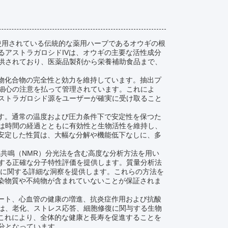
使用されている伝統的な薬用ハーブであるオウギの根
るアストラガロシドIVは、オウギの主要な活性成分
供されており、医薬品製剤から栄養補助食品まで、
植物化合物の完全性と効力を維持しています。抽出プ
細心の注意を払って管理されています。これによ
ストラガロシド源をユーザーが確実に受け取ること
です。通常の温度および圧力条件下で安定性を保つた
は時間の経過とともに有効性と生物活性を維持し、
の安定した性質は、大幅な分解や機能低下なしに、多
気共鳴（NMR）分光法を含む高度な分析方法を用い
する正確な分子特性評価を提供します。質量分析法
造に関する詳細な洞察を提供します。これらの方法を
汚染物質や不純物が含まれていないことが保証されま
ポート、心血管の健康の増進、抗炎症作用および抗酸
は、老化、ストレス応答、細胞修復に関与する生物
。これにより、全体的な健康と長寿を促進することを
分となっています。