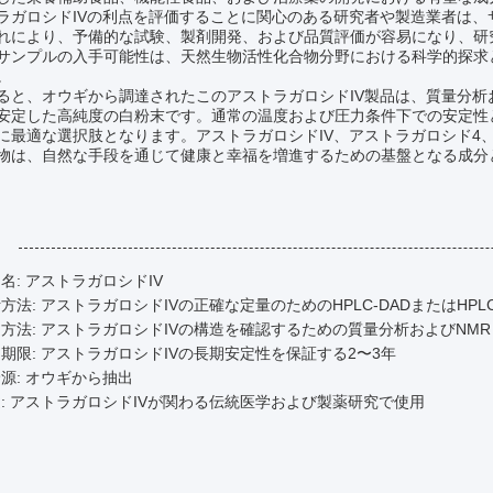
ラガロシドIVの利点を評価することに関心のある研究者や製造業者は
れにより、予備的な試験、製剤開発、および品質評価が容易になり、研
サンプルの入手可能性は、天然生物活性化合物分野における科学的探求
。
ると、オウギから調達されたこのアストラガロシドIV製品は、質量分析
安定した高純度の白粉末です。通常の温度および圧力条件下での安定性
に最適な選択肢となります。アストラガロシドIV、アストラガロシド4
物は、自然な手段を通じて健康と幸福を増進するための基盤となる成分
:
名: アストラガロシドIV
方法: アストラガロシドIVの正確な定量のためのHPLC-DADまたはHPLC-
方法: アストラガロシドIVの構造を確認するための質量分析およびNMR
期限: アストラガロシドIVの長期安定性を保証する2〜3年
源: オウギから抽出
: アストラガロシドIVが関わる伝統医学および製薬研究で使用