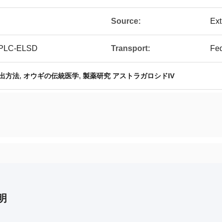
Source:
Ext
HPLC-ELSD
Transport:
Fe
,
,
出方法
オウギの伝統医学
製薬研究 アストラガロシドIV
明