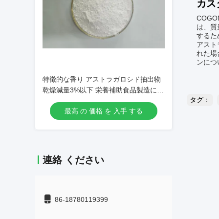
カス
COG
は、質
するた
アスト
れた場
ンにつ
特徴的な香り アストラガロシド抽出物
乾燥減量3%以下 栄養補助食品製造に適
タグ：
しています
最高 の 価格 を 入手 する
連絡 ください
86-18780119399