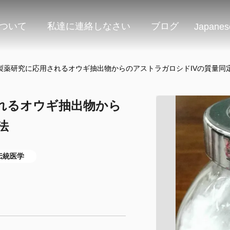
ついて
私達に連絡しなさい
ブログ
Japanes
製薬研究に応用されるオウギ抽出物からのアストラガロシドIVの質量同
れるオウギ抽出物から
法
伝統医学