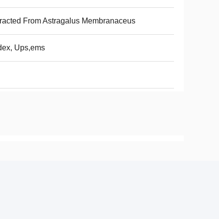
racted From Astragalus Membranaceus
dex, Ups,ems