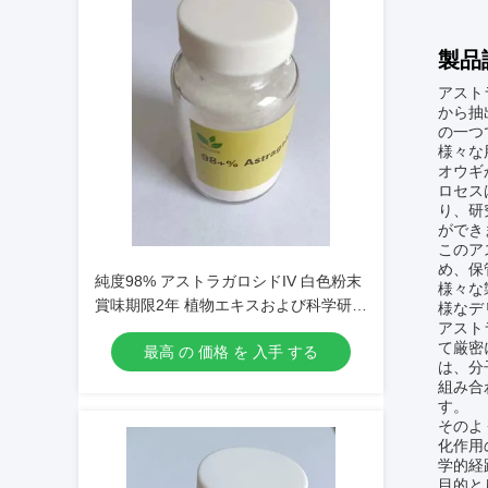
製品
アスト
から抽
の一つ
様々な
オウギ
ロセス
り、研
ができ
このア
め、保
純度98% アストラガロシドIV 白色粉末
様々な
賞味期限2年 植物エキスおよび科学研究
様なデ
アスト
に応用
て厳密
最高 の 価格 を 入手 する
は、分
組み合
す。
そのよ
化作用
学的経
目的と