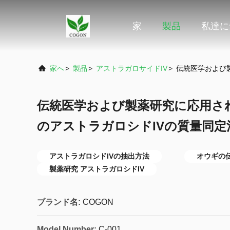
家
製品
私達に
家へ
>
製品
>
アストラガロサイドIV
>
伝統医学および
伝統医学および製薬研究に応用さ
のアストラガロシドIVの質量同定
アストラガロシドIVの抽出方法
オウギの
製薬研究 アストラガロシドIV
ブランド名:
COGON
Model Number:
C-001