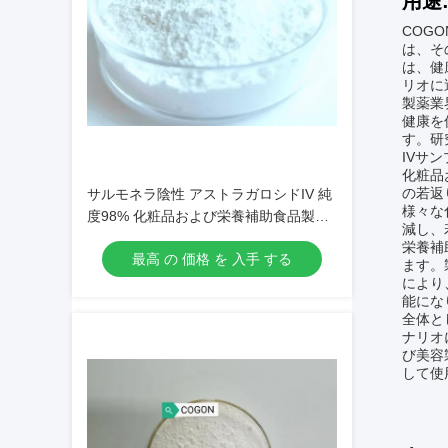
用途
COG
は、そ
は、健
リオに
製薬業
健康を
す。研
IVサ
化粧品
の若返
サルモネラ陰性 アストラガロシドIV 純
様々な
度98% 化粧品および栄養補助食品製剤
減し、
に適しています
栄養補
最高 の 価格 を 入手 する
ます。
により
能にな
全体と
ナリオ
び美容
して使