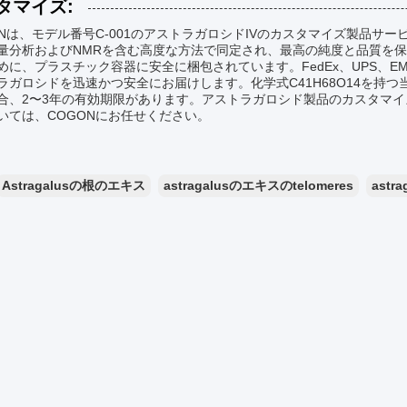
タマイズ:
ONは、モデル番号C-001のアストラガロシドIVのカスタマイズ製品サ
量分析およびNMRを含む高度な方法で同定され、最高の純度と品質を
めに、プラスチック容器に安全に梱包されています。FedEx、UPS、
ラガロシドを迅速かつ安全にお届けします。化学式C41H68O14を持
合、2〜3年の有効期限があります。アストラガロシド製品のカスタマ
いては、COGONにお任せください。
Astragalusの根のエキス
astragalusのエキスのtelomeres
astra