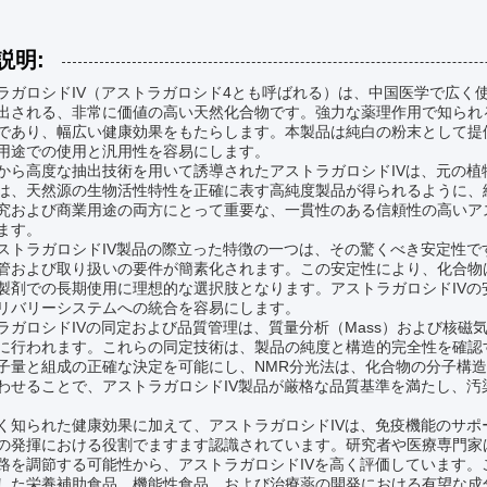
説明:
ラガロシドIV（アストラガロシド4とも呼ばれる）は、中国医学で広く
出される、非常に価値の高い天然化合物です。強力な薬理作用で知られ
であり、幅広い健康効果をもたらします。本製品は純白の粉末として提
用途での使用と汎用性を容易にします。
から高度な抽出技術を用いて誘導されたアストラガロシドIVは、元の
は、天然源の生物活性特性を正確に表す高純度製品が得られるように、
究および商業用途の両方にとって重要な、一貫性のある信頼性の高いア
ます。
ストラガロシドIV製品の際立った特徴の一つは、その驚くべき安定性
管および取り扱いの要件が簡素化されます。この安定性により、化合物
製剤での長期使用に理想的な選択肢となります。アストラガロシドIV
リバリーシステムへの統合を容易にします。
ラガロシドIVの同定および品質管理は、質量分析（Mass）および核磁
に行われます。これらの同定技術は、製品の純度と構造的完全性を確認
子量と組成の正確な決定を可能にし、NMR分光法は、化合物の分子構
わせることで、アストラガロシドIV製品が厳格な品質基準を満たし、
く知られた健康効果に加えて、アストラガロシドIVは、免疫機能のサ
の発揮における役割でますます認識されています。研究者や医療専門家
路を調節する可能性から、アストラガロシドIVを高く評価しています
した栄養補助食品、機能性食品、および治療薬の開発における有望な成