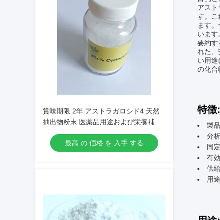
アスト
す。こ
ます。
います
要約す
れた、
い用途
の化合
特徴
賞味期限 2年 アストラガロシド4 天然
抽出物粉末 医薬品用途および栄養補助
製品
食品製剤用
分析
最高 の 価格 を 入手 する
同定
有効
供給
用途