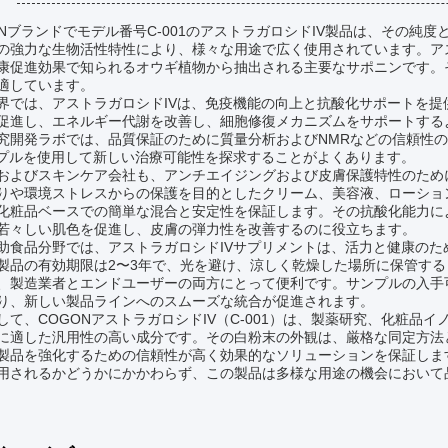
:
ONブランドでモデル番号C-001のアストラガロシドIV製品は、その純
の強力な生物活性特性により、様々な用途で広く使用されています。アス
康促進効果で知られるオウギ植物から抽出される主要なサポニンです。
適しています。
界では、アストラガロシドIVは、免疫機能の向上と抗酸化サポートを
促進し、エネルギー代謝を改善し、細胞修復メカニズムをサポートする
究開発ラボでは、品質保証のために質量分析およびNMRなどの信頼性の
ンプルを使用して新しい治療可能性を探求することがよくあります。
およびスキンケア会社も、アンチエイジングおよび皮膚保護特性のため
りや環境ストレスからの保護を目的としたクリーム、美容液、ローショ
化粧品ベースでの簡単な混合と安定性を保証します。その抗酸化能力に
若々しい肌色を促進し、皮膚の弾力性を改善するのに役立ちます。
助食品分野では、アストラガロシドIVサプリメントは、活力と健康の
製品の有効期限は2〜3年で、光を避け、涼しく乾燥した場所に保管す
、製造業者とエンドユーザーの両方にとって便利です。サンプルの入手
り、新しい製品ラインへのスムーズな統合が促進されます。
して、COGONアストラガロシドIV（C-001）は、製薬研究、化粧品
に適した汎用性の高い成分です。その白粉末の外観は、厳格な同定方法
製品を強化するための信頼性が高く効果的なソリューションを保証します
用されるかどうかにかかわらず、この製品は多様な用途の機会において