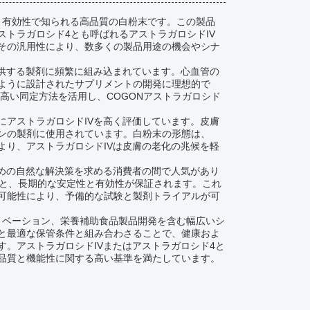
度と有効性で知られる高品質の白粉末です。この製品
トラガロシド4とも呼ばれるアストラガロシドIV
その汎用性により、数多くの製品用途の機会やシナ
提供する製剤に頻繁に組み込まれています。心血管の
ように設計されたサプリメントの開発に理想的で
高い同定方法を活用し、COGONアストラガロシド
にアストラガロシドIVを高く評価しています。皮膚
ンの製剤に使用されています。白粉末の形態は、
より、アストラガロシドIVは皮膚の老化の兆候を軽
ための自然な解決策を求める消費者の間で人気があり
ると、長期的な安定性と有効性が保証されます。これ
可能性により、予備的な試験と製剤トライアルが可
イノベーション、栄養補助食品製品開発を含む幅広いシ
と最適な保管条件と組み合わさることで、健康およ
。アストラガロシドIVまたはアストラガロシド4と
品質と機能性に関する高い基準を満たしています。