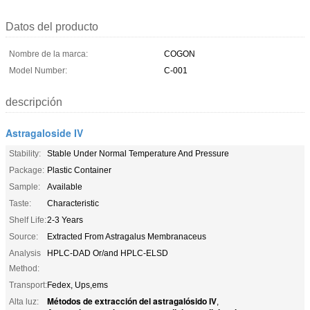
Datos del producto
Nombre de la marca:
COGON
Model Number:
C-001
descripción
Astragaloside IV
Stability:
Stable Under Normal Temperature And Pressure
Package:
Plastic Container
Sample:
Available
Taste:
Characteristic
Shelf Life:
2-3 Years
Source:
Extracted From Astragalus Membranaceus
Analysis
HPLC-DAD Or/and HPLC-ELSD
Method:
Transport:
Fedex, Ups,ems
Métodos de extracción del astragalósido IV
Alta luz:
,