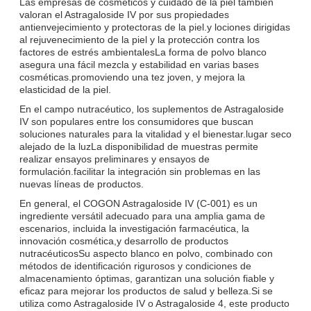
Las empresas de cosméticos y cuidado de la piel también
valoran el Astragaloside IV por sus propiedades
antienvejecimiento y protectoras de la piel.y lociones dirigidas
al rejuvenecimiento de la piel y la protección contra los
factores de estrés ambientalesLa forma de polvo blanco
asegura una fácil mezcla y estabilidad en varias bases
cosméticas.promoviendo una tez joven, y mejora la
elasticidad de la piel.
En el campo nutracéutico, los suplementos de Astragaloside
IV son populares entre los consumidores que buscan
soluciones naturales para la vitalidad y el bienestar.lugar seco
alejado de la luzLa disponibilidad de muestras permite
realizar ensayos preliminares y ensayos de
formulación.facilitar la integración sin problemas en las
nuevas líneas de productos.
En general, el COGON Astragaloside IV (C-001) es un
ingrediente versátil adecuado para una amplia gama de
escenarios, incluida la investigación farmacéutica, la
innovación cosmética,y desarrollo de productos
nutracéuticosSu aspecto blanco en polvo, combinado con
métodos de identificación rigurosos y condiciones de
almacenamiento óptimas, garantizan una solución fiable y
eficaz para mejorar los productos de salud y belleza.Si se
utiliza como Astragaloside IV o Astragaloside 4, este producto