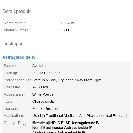
Detail produk
Nama merek:
COGON
Model Number:
C-001
Deskripsi
Astragaloside IV
Sample:
Available
Package:
Plastic Container
Storagecondition:
Store In A Cool, Dry Place Away From Light
Shelf Life:
2-3 Years
Appearance:
White Powder
Taste:
Characteristic
Transport:
Fedex, Ups,ems
Applications:
Used In Traditional Medicine And Pharmaceutical Research
Metode uji HPLC ELSD Astragaloside IV
Cahaya Tinggi:
,
Identifikasi massa Astragaloside IV
,
Ekstrak murni Astragaloside IV