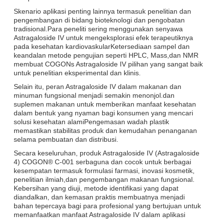
Skenario aplikasi penting lainnya termasuk penelitian dan
pengembangan di bidang bioteknologi dan pengobatan
tradisional.Para peneliti sering menggunakan senyawa
Astragaloside IV untuk mengeksplorasi efek terapeutiknya
pada kesehatan kardiovaskularKetersediaan sampel dan
keandalan metode pengujian seperti HPLC, Mass,dan NMR
membuat COGONs Astragaloside IV pilihan yang sangat baik
untuk penelitian eksperimental dan klinis.
Selain itu, peran Astragaloside IV dalam makanan dan
minuman fungsional menjadi semakin menonjol.dan
suplemen makanan untuk memberikan manfaat kesehatan
dalam bentuk yang nyaman bagi konsumen yang mencari
solusi kesehatan alamiPengemasan wadah plastik
memastikan stabilitas produk dan kemudahan penanganan
selama pembuatan dan distribusi.
Secara keseluruhan, produk Astragaloside IV (Astragaloside
4) COGON® C-001 serbaguna dan cocok untuk berbagai
kesempatan termasuk formulasi farmasi, inovasi kosmetik,
penelitian ilmiah,dan pengembangan makanan fungsional.
Kebersihan yang diuji, metode identifikasi yang dapat
diandalkan, dan kemasan praktis membuatnya menjadi
bahan tepercaya bagi para profesional yang bertujuan untuk
memanfaatkan manfaat Astragaloside IV dalam aplikasi