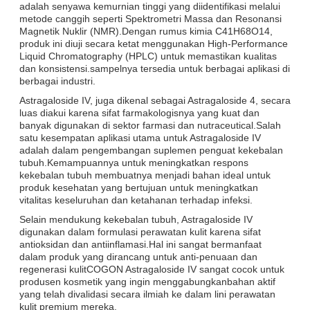
adalah senyawa kemurnian tinggi yang diidentifikasi melalui
metode canggih seperti Spektrometri Massa dan Resonansi
Magnetik Nuklir (NMR).Dengan rumus kimia C41H68O14,
produk ini diuji secara ketat menggunakan High-Performance
Liquid Chromatography (HPLC) untuk memastikan kualitas
dan konsistensi.sampelnya tersedia untuk berbagai aplikasi di
berbagai industri.
Astragaloside IV, juga dikenal sebagai Astragaloside 4, secara
luas diakui karena sifat farmakologisnya yang kuat dan
banyak digunakan di sektor farmasi dan nutraceutical.Salah
satu kesempatan aplikasi utama untuk Astragaloside IV
adalah dalam pengembangan suplemen penguat kekebalan
tubuh.Kemampuannya untuk meningkatkan respons
kekebalan tubuh membuatnya menjadi bahan ideal untuk
produk kesehatan yang bertujuan untuk meningkatkan
vitalitas keseluruhan dan ketahanan terhadap infeksi.
Selain mendukung kekebalan tubuh, Astragaloside IV
digunakan dalam formulasi perawatan kulit karena sifat
antioksidan dan antiinflamasi.Hal ini sangat bermanfaat
dalam produk yang dirancang untuk anti-penuaan dan
regenerasi kulitCOGON Astragaloside IV sangat cocok untuk
produsen kosmetik yang ingin menggabungkanbahan aktif
yang telah divalidasi secara ilmiah ke dalam lini perawatan
kulit premium mereka.