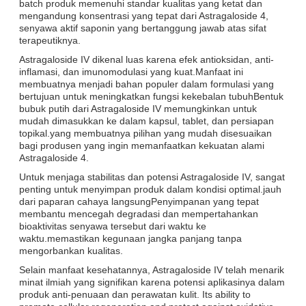
batch produk memenuhi standar kualitas yang ketat dan
mengandung konsentrasi yang tepat dari Astragaloside 4,
senyawa aktif saponin yang bertanggung jawab atas sifat
terapeutiknya.
Astragaloside IV dikenal luas karena efek antioksidan, anti-
inflamasi, dan imunomodulasi yang kuat.Manfaat ini
membuatnya menjadi bahan populer dalam formulasi yang
bertujuan untuk meningkatkan fungsi kekebalan tubuhBentuk
bubuk putih dari Astragaloside IV memungkinkan untuk
mudah dimasukkan ke dalam kapsul, tablet, dan persiapan
topikal.yang membuatnya pilihan yang mudah disesuaikan
bagi produsen yang ingin memanfaatkan kekuatan alami
Astragaloside 4.
Untuk menjaga stabilitas dan potensi Astragaloside IV, sangat
penting untuk menyimpan produk dalam kondisi optimal.jauh
dari paparan cahaya langsungPenyimpanan yang tepat
membantu mencegah degradasi dan mempertahankan
bioaktivitas senyawa tersebut dari waktu ke
waktu.memastikan kegunaan jangka panjang tanpa
mengorbankan kualitas.
Selain manfaat kesehatannya, Astragaloside IV telah menarik
minat ilmiah yang signifikan karena potensi aplikasinya dalam
produk anti-penuaan dan perawatan kulit. Its ability to