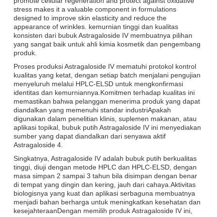
promote cellular regeneration and protect against oxidative
stress makes it a valuable component in formulations
designed to improve skin elasticity and reduce the
appearance of wrinkles. kemurnian tinggi dan kualitas
konsisten dari bubuk Astragaloside IV membuatnya pilihan
yang sangat baik untuk ahli kimia kosmetik dan pengembang
produk.
Proses produksi Astragaloside IV mematuhi protokol kontrol
kualitas yang ketat, dengan setiap batch menjalani pengujian
menyeluruh melalui HPLC-ELSD untuk mengkonfirmasi
identitas dan kemurniannya.Komitmen terhadap kualitas ini
memastikan bahwa pelanggan menerima produk yang dapat
diandalkan yang memenuhi standar industriApakah
digunakan dalam penelitian klinis, suplemen makanan, atau
aplikasi topikal, bubuk putih Astragaloside IV ini menyediakan
sumber yang dapat diandalkan dari senyawa aktif
Astragaloside 4.
Singkatnya, Astragaloside IV adalah bubuk putih berkualitas
tinggi, diuji dengan metode HPLC dan HPLC-ELSD, dengan
masa simpan 2 sampai 3 tahun bila disimpan dengan benar
di tempat yang dingin dan kering, jauh dari cahaya.Aktivitas
biologisnya yang kuat dan aplikasi serbaguna membuatnya
menjadi bahan berharga untuk meningkatkan kesehatan dan
kesejahteraanDengan memilih produk Astragaloside IV ini,