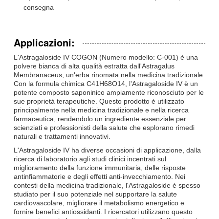
consegna
Applicazioni:
L'Astragaloside IV COGON (Numero modello: C-001) è una
polvere bianca di alta qualità estratta dall'Astragalus
Membranaceus, un'erba rinomata nella medicina tradizionale.
Con la formula chimica C41H68O14, l'Astragaloside IV è un
potente composto saponinico ampiamente riconosciuto per le
sue proprietà terapeutiche. Questo prodotto è utilizzato
principalmente nella medicina tradizionale e nella ricerca
farmaceutica, rendendolo un ingrediente essenziale per
scienziati e professionisti della salute che esplorano rimedi
naturali e trattamenti innovativi.
L'Astragaloside IV ha diverse occasioni di applicazione, dalla
ricerca di laboratorio agli studi clinici incentrati sul
miglioramento della funzione immunitaria, delle risposte
antinfiammatorie e degli effetti anti-invecchiamento. Nei
contesti della medicina tradizionale, l'Astragaloside è spesso
studiato per il suo potenziale nel supportare la salute
cardiovascolare, migliorare il metabolismo energetico e
fornire benefici antiossidanti. I ricercatori utilizzano questo