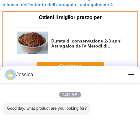
telomeri dell'estratto dell'astragalo
astragaloside 4
,
Ottieni il miglior prezzo per
Durata di conservazione 2-3 anni
Astragaloside IV Metodi di
identificazione utilizzati in massa
nella medicina tradizionale e
nella ricerca farmaceutica per la
Continua
scienza della salute
Jessica
Astragaloside IV
Più
1:25 AM
Good day, what product are you looking for?
-43-4
98+%
Cas nessuna
Estratto 100%
Membran
o bianco
Astragaloside IV
84687-43-4
dell'astragalo di
Astragalo
stratto
dalla radice di
polvere di HPLC
Narural con 25%
tragalo
membranaceus
95%
Astragaloside 4 e
ova 98+%
dell'astragalo
Astragaloside per
10%