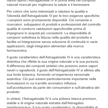
hanno spinto l'Astragaloside IV in prima linea nei composti
naturali ricercati per migliorare la salute e il benessere.
Per coloro che sono interessati a valutare la qualità e
l'idoneità dell'Astragaloside IV per le loro esigenze specifiche,
i campioni sono prontamente disponibili. Ciò consente a
ricercatori, sviluppatori di prodotti e professionisti del controllo
qualità di condurre valutazioni approfondite prima di
impegnarsi in acquisti più consistenti. La disponibilità di
campioni sottolinea la fiducia nella qualità del prodotto e
facilita un'integrazione senza soluzione di continuità in varie
applicazioni, dagli integratori alimentari alla ricerca
farmaceutica.
Il gusto caratteristico dell'Astragaloside IV è una caratteristica
distintiva che riflette la sua origine naturale e la sua purezza.
A differenza dei composti sintetici che possono avere sapori
neutri o sgradevoli, il gusto dell'Astragaloside IV si allinea alla
sua fonte botanica, fornendo un'esperienza sensoriale
autentica. Ciò può essere particolarmente importante nelle
formulazioni in cui il profilo aromatico influisce
sull'accettazione da parte dei consumatori e sull'attrattiva del
prodotto.
In sintesi, l'Astragaloside IV è una polvere bianca premium,
stabile e di origine naturale estratta dall'Astragalus
membranaceus. Il suo gusto caratteristico, la disponibilità di