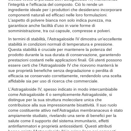
l'integrità e l'efficacia del composto. Ciò lo rende un
ingrediente ideale per i produttori che desiderano incorporare
componenti naturali ed efficaci nelle loro formulazioni.
L'aspetto di polvere bianca non solo indica purezza, ma
garantisce anche facilità d'uso in varie forme di
somministrazione, tra cui capsule, compresse e polveri.
In termini di stabilità, l'Astragaloside IV dimostra un'eccellente
stabilità in condizioni normali di temperatura e pressione.
Questa stabilità è cruciale per mantenere la potenza del
prodotto durante la sua durata di conservazione, garantendo
prestazioni costanti nelle applicazioni finali. Gli utenti possono
essere certi che l'Astragaloside IV che ricevono manterrà le
sue proprietà benefiche senza degradazione o perdita di
efficacia se conservato correttamente, rendendolo una scelta
affidabile sia per uso di ricerca che commerciale.
L'Astragaloside IV, spesso indicato in modo intercambiabile
come Astragaloside 4 o semplicemente Astragaloside, si
distingue per la sua struttura molecolare unica che
contribuisce alla sua impressionante bioattività. Il suo ruolo
come costituente attivo nell'Astragalus membranaceus è stato
ampiamente studiato, rivelando una serie di benefici per la
salute come il supporto del sistema immunitario, effetti
antinfiammatori e proprietà antiossidanti. Questi attributi