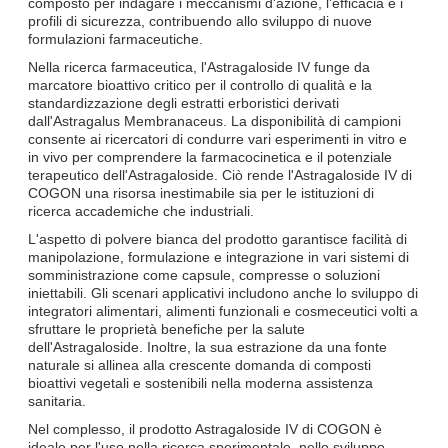
composto per indagare i meccanismi d'azione, l'efficacia e i
profili di sicurezza, contribuendo allo sviluppo di nuove
formulazioni farmaceutiche.
Nella ricerca farmaceutica, l'Astragaloside IV funge da
marcatore bioattivo critico per il controllo di qualità e la
standardizzazione degli estratti erboristici derivati
dall'Astragalus Membranaceus. La disponibilità di campioni
consente ai ricercatori di condurre vari esperimenti in vitro e
in vivo per comprendere la farmacocinetica e il potenziale
terapeutico dell'Astragaloside. Ciò rende l'Astragaloside IV di
COGON una risorsa inestimabile sia per le istituzioni di
ricerca accademiche che industriali.
L'aspetto di polvere bianca del prodotto garantisce facilità di
manipolazione, formulazione e integrazione in vari sistemi di
somministrazione come capsule, compresse o soluzioni
iniettabili. Gli scenari applicativi includono anche lo sviluppo di
integratori alimentari, alimenti funzionali e cosmeceutici volti a
sfruttare le proprietà benefiche per la salute
dell'Astragaloside. Inoltre, la sua estrazione da una fonte
naturale si allinea alla crescente domanda di composti
bioattivi vegetali e sostenibili nella moderna assistenza
sanitaria.
Nel complesso, il prodotto Astragaloside IV di COGON è
ideale per l'uso nella ricerca sperimentale, nello sviluppo