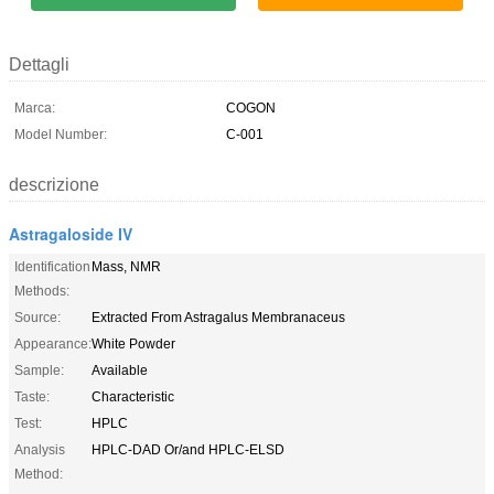
Dettagli
Marca:
COGON
Model Number:
C-001
descrizione
Astragaloside IV
Identification
Mass, NMR
Methods:
Source:
Extracted From Astragalus Membranaceus
Appearance:
White Powder
Sample:
Available
Taste:
Characteristic
Test:
HPLC
Analysis
HPLC-DAD Or/and HPLC-ELSD
Method: