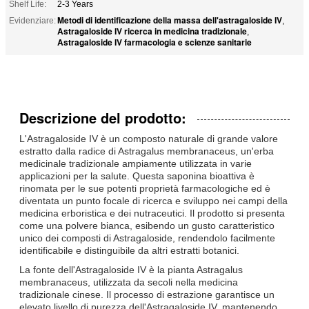
Shelf Life:
2-3 Years
Metodi di identificazione della massa dell'astragaloside IV
Evidenziare:
,
Astragaloside IV ricerca in medicina tradizionale
,
Astragaloside IV farmacologia e scienze sanitarie
Descrizione del prodotto:
L'Astragaloside IV è un composto naturale di grande valore
estratto dalla radice di Astragalus membranaceus, un'erba
medicinale tradizionale ampiamente utilizzata in varie
applicazioni per la salute. Questa saponina bioattiva è
rinomata per le sue potenti proprietà farmacologiche ed è
diventata un punto focale di ricerca e sviluppo nei campi della
medicina erboristica e dei nutraceutici. Il prodotto si presenta
come una polvere bianca, esibendo un gusto caratteristico
unico dei composti di Astragaloside, rendendolo facilmente
identificabile e distinguibile da altri estratti botanici.
La fonte dell'Astragaloside IV è la pianta Astragalus
membranaceus, utilizzata da secoli nella medicina
tradizionale cinese. Il processo di estrazione garantisce un
elevato livello di purezza dell'Astragaloside IV, mantenendo