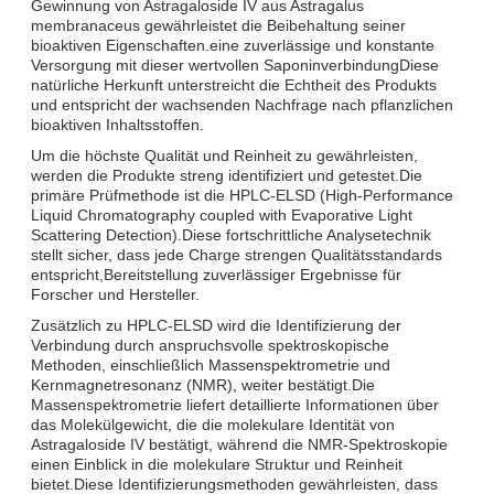
Gewinnung von Astragaloside IV aus Astragalus
membranaceus gewährleistet die Beibehaltung seiner
bioaktiven Eigenschaften.eine zuverlässige und konstante
Versorgung mit dieser wertvollen SaponinverbindungDiese
natürliche Herkunft unterstreicht die Echtheit des Produkts
und entspricht der wachsenden Nachfrage nach pflanzlichen
bioaktiven Inhaltsstoffen.
Um die höchste Qualität und Reinheit zu gewährleisten,
werden die Produkte streng identifiziert und getestet.Die
primäre Prüfmethode ist die HPLC-ELSD (High-Performance
Liquid Chromatography coupled with Evaporative Light
Scattering Detection).Diese fortschrittliche Analysetechnik
stellt sicher, dass jede Charge strengen Qualitätsstandards
entspricht,Bereitstellung zuverlässiger Ergebnisse für
Forscher und Hersteller.
Zusätzlich zu HPLC-ELSD wird die Identifizierung der
Verbindung durch anspruchsvolle spektroskopische
Methoden, einschließlich Massenspektrometrie und
Kernmagnetresonanz (NMR), weiter bestätigt.Die
Massenspektrometrie liefert detaillierte Informationen über
das Molekülgewicht, die die molekulare Identität von
Astragaloside IV bestätigt, während die NMR-Spektroskopie
einen Einblick in die molekulare Struktur und Reinheit
bietet.Diese Identifizierungsmethoden gewährleisten, dass