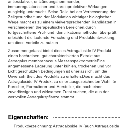
antioxidativer, entzündungshemmender,
immunregulatorischer und kardioprotektiver Wirkungen,
ausgiebig untersucht..Seine Rolle bei der Verbesserung der
Zellgesundheit und der Modulation wichtiger biologischer
Wege macht es zu einem vielversprechenden Kandidaten in
verschiedenen therapeutischen Bereichen.durch
fortgeschrittene Prüf- und Identifikationsmethoden überprüft,
erleichtert die laufende Forschung und Produktentwicklung,
um diese Vorteile zu nutzen.
Zusammengefasst bietet dieses Astragaloside IV-Produkt
einen hochreinen, gut charakterisierten Extrakt aus
Astragalus membranaceus.MassenspektrometrieEine
angemessene Lagerung unter kühlen, trockenen und vor
Licht geschützten Bedingungen ist unerlässlich, um die
Unversehrtheit des Produkts zu erhalten.Dies macht das
Astragaloside IV Produkt zu einer ausgezeichneten Wahl für
Forscher, Formulierer und Hersteller, die nach einer
zuverlässigen und wirksamen Zutat suchen, die aus der
wertvollen Astragaluspflanze stammt.
Eigenschaften:
Produktbezeichnung: Astragaloside IV (auch Astragaloside