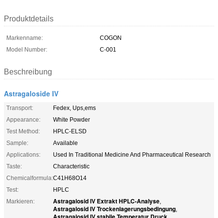
Produktdetails
Markenname:
COGON
Model Number:
C-001
Beschreibung
Astragaloside IV
Transport:
Fedex, Ups,ems
Appearance:
White Powder
Test Method:
HPLC-ELSD
Sample:
Available
Applications:
Used In Traditional Medicine And Pharmaceutical Research
Taste:
Characteristic
Chemicalformula:
C41H68O14
Test:
HPLC
Astragalosid IV Extrakt HPLC-Analyse
Markieren:
,
Astragalosid IV Trockenlagerungsbedingung
,
Astragalosid IV stabile Temperatur Druck