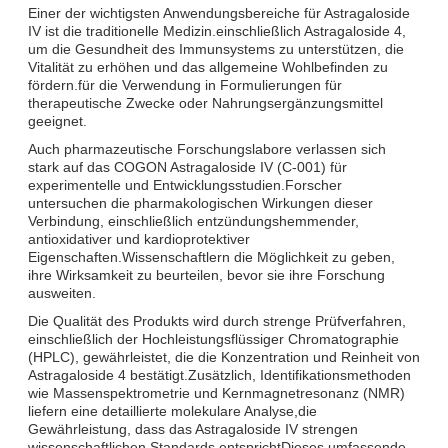
Einer der wichtigsten Anwendungsbereiche für Astragaloside
IV ist die traditionelle Medizin.einschließlich Astragaloside 4,
um die Gesundheit des Immunsystems zu unterstützen, die
Vitalität zu erhöhen und das allgemeine Wohlbefinden zu
fördern.für die Verwendung in Formulierungen für
therapeutische Zwecke oder Nahrungsergänzungsmittel
geeignet.
Auch pharmazeutische Forschungslabore verlassen sich
stark auf das COGON Astragaloside IV (C-001) für
experimentelle und Entwicklungsstudien.Forscher
untersuchen die pharmakologischen Wirkungen dieser
Verbindung, einschließlich entzündungshemmender,
antioxidativer und kardioprotektiver
Eigenschaften.Wissenschaftlern die Möglichkeit zu geben,
ihre Wirksamkeit zu beurteilen, bevor sie ihre Forschung
ausweiten.
Die Qualität des Produkts wird durch strenge Prüfverfahren,
einschließlich der Hochleistungsflüssiger Chromatographie
(HPLC), gewährleistet, die die Konzentration und Reinheit von
Astragaloside 4 bestätigt.Zusätzlich, Identifikationsmethoden
wie Massenspektrometrie und Kernmagnetresonanz (NMR)
liefern eine detaillierte molekulare Analyse,die
Gewährleistung, dass das Astragaloside IV strengen
wissenschaftlichen Standards entsprichtDieses umfassende