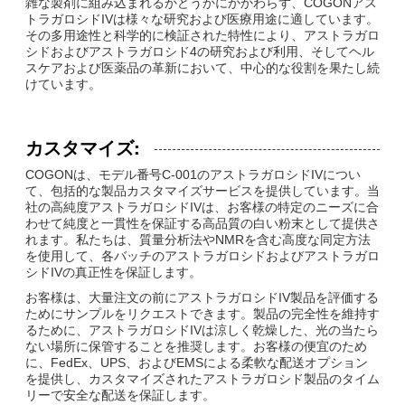
雑な製剤に組み込まれるかどうかにかかわらず、COGONアス
トラガロシドIVは様々な研究および医療用途に適しています。
その多用途性と科学的に検証された特性により、アストラガロ
シドおよびアストラガロシド4の研究および利用、そしてヘル
スケアおよび医薬品の革新において、中心的な役割を果たし続
けています。
カスタマイズ:
COGONは、モデル番号C-001のアストラガロシドIVについ
て、包括的な製品カスタマイズサービスを提供しています。当
社の高純度アストラガロシドIVは、お客様の特定のニーズに合
わせて純度と一貫性を保証する高品質の白い粉末として提供さ
れます。私たちは、質量分析法やNMRを含む高度な同定方法
を使用して、各バッチのアストラガロシドおよびアストラガロ
シドIVの真正性を保証します。
お客様は、大量注文の前にアストラガロシドIV製品を評価する
ためにサンプルをリクエストできます。製品の完全性を維持す
るために、アストラガロシドIVは涼しく乾燥した、光の当たら
ない場所に保管することを推奨します。お客様の便宜のため
に、FedEx、UPS、およびEMSによる柔軟な配送オプション
を提供し、カスタマイズされたアストラガロシド製品のタイム
リーで安全な配送を保証します。