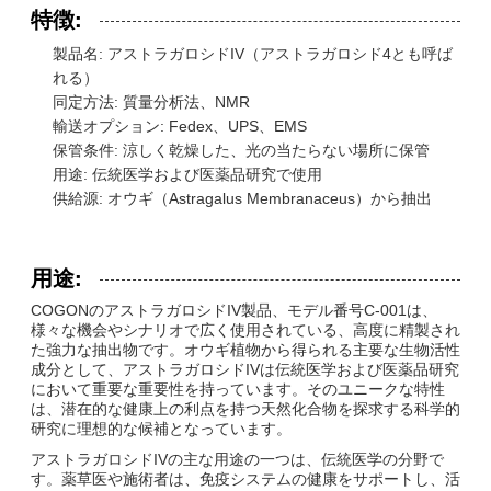
特徴:
製品名: アストラガロシドIV（アストラガロシド4とも呼ば
れる）
同定方法: 質量分析法、NMR
輸送オプション: Fedex、UPS、EMS
保管条件: 涼しく乾燥した、光の当たらない場所に保管
用途: 伝統医学および医薬品研究で使用
供給源: オウギ（Astragalus Membranaceus）から抽出
用途:
COGONのアストラガロシドIV製品、モデル番号C-001は、
様々な機会やシナリオで広く使用されている、高度に精製され
た強力な抽出物です。オウギ植物から得られる主要な生物活性
成分として、アストラガロシドIVは伝統医学および医薬品研究
において重要な重要性を持っています。そのユニークな特性
は、潜在的な健康上の利点を持つ天然化合物を探求する科学的
研究に理想的な候補となっています。
アストラガロシドIVの主な用途の一つは、伝統医学の分野で
す。薬草医や施術者は、免疫システムの健康をサポートし、活