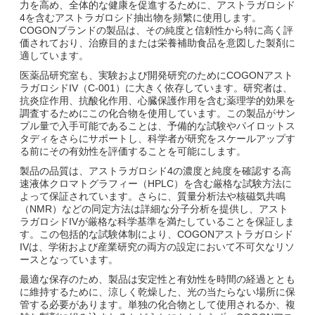
力を高め、全体的な健康を促進するために、アストラガロシド
4を含むアストラガロシド抽出物を頻繁に使用します。
COGONブランドの製品は、その純度と信頼性から特に高く評
価されており、治療目的または栄養補助食品を意図した製剤に
適しています。
医薬品研究室も、実験および開発研究のためにCOGONアスト
ラガロシドIV（C-001）に大きく依存しています。研究者は、
抗炎症作用、抗酸化作用、心臓保護作用を含む薬理学的効果を
調査するためにこの化合物を使用しています。この製品がサン
プル量で入手可能であることは、予備的な試験やパイロットス
タディをさらにサポートし、科学者が研究をスケールアップす
る前にその有効性を評価することを可能にします。
製品の品質は、アストラガロシド4の濃度と純度を確認する高
速液体クロマトグラフィー（HPLC）を含む厳格な試験方法に
よって保証されています。さらに、質量分析法や核磁気共鳴
（NMR）などの同定方法は詳細な分子分析を提供し、アスト
ラガロシドIVが厳格な科学基準を満たしていることを保証しま
す。この包括的な試験体制により、COGONアストラガロシド
IVは、学術および産業研究の両方の設定において不可欠なリソ
ースとなっています。
最適な保存のため、製品は安定性と有効性を時間の経過ととも
に維持するために、涼しく乾燥した、光の当たらない場所に保
管する必要があります。単独の化合物として使用されるか、複