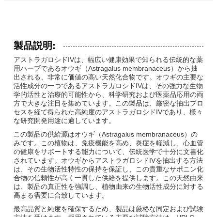
製品説明:
アストラガロシドIVは、幅広い健康効果で知られる伝統的な薬
用ハーブであるオウギ（Astragalus membranaceus）から抽
出される、非常に価値の高い天然化合物です。オウギの主要な
活性成分の一つであるアストラガロシドIVは、その強力な生物
学的活性と治療的可能性から、科学研究および医薬品応用の両
方で大きな注目を集めています。この製品は、厳密な抽出プロ
セスを経て得られた高純度のアストラガロシドIVであり、様々
な研究開発用途に適しています。
この製品の供給源はオウギ（Astragalus membranaceus）の
みです。この植物は、免疫機能を高め、炎症を軽減し、心血管
の健康をサポートする能力について、伝統医学で十分に文書化
されています。オウギからアストラガロシドIVを抽出する方法
は、その生物活性特性の保持を保証し、この貴重なサポニン化
合物の信頼性が高く一貫した供給を提供します。この天然由来
は、製品の真正性を強調し、植物由来の生物活性成分に対する
高まる需要に合致しています。
最高品質と純度を確保するため、製品は厳格な同定および試験