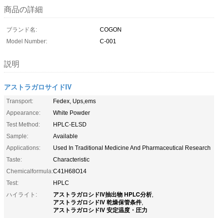
商品の詳細
ブランド名:
COGON
Model Number:
C-001
説明
アストラガロサイドIV
Transport:
Fedex, Ups,ems
Appearance:
White Powder
Test Method:
HPLC-ELSD
Sample:
Available
Applications:
Used In Traditional Medicine And Pharmaceutical Research
Taste:
Characteristic
Chemicalformula:
C41H68O14
Test:
HPLC
アストラガロシドIV抽出物 HPLC分析
ハイライト:
,
アストラガロシドIV 乾燥保管条件
,
アストラガロシドIV 安定温度・圧力