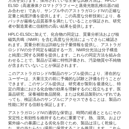
方法を受けます。採用されている主要な試験方法は、HPLC-
ELSD（高速液体クロマトグラフィーと蒸発光散乱検出器の組
み合わせ）であり、サンプル中のアストラガロシドIVの正確な
定量と純度評価を提供します。この高度な分析技術により、各
バッチが厳格な品質基準を満たしていることが保証され、研究
者や製造業者に信頼性の高い結果を提供します。
HPLC-ELSDに加えて、化合物の同定は、質量分析法および核
磁気共鳴（NMR）を含む高度な分光法によってさらに確認さ
れます。質量分析法は詳細な分子量情報を提供し、アストラガ
ロシドIVの分子同定を確認する一方、NMR分光法は分子構造
と純度に関する洞察を提供します。これらの同定方法を組み合
わせることで、製品が正確に特性評価され、汚染物質や不純物
が含まれていないことが保証されます。
このアストラガロシドIV製品のサンプル提供により、潜在的な
ユーザーは、大量注文の前に予備的な試験と評価を行うことが
できます。このサンプル提供は、研究者が製剤を最適化し、特
定の用途における化合物の効果を理解するのに役立ちます。医
薬品研究、栄養補助食品開発、または化粧品製剤のいずれであ
っても、検証済みのサンプルにアクセスできることは、製品の
性能に対する信頼を保証します。
アストラガロシドIVの適切な保管は、時間の経過とともにその
安定性と有効性を維持するために重要です。熱、湿気、および
紫外線への暴露による劣化を防ぐため、製品は涼しく乾燥し
た、光の当たらない場所に保管することを推奨します。これら