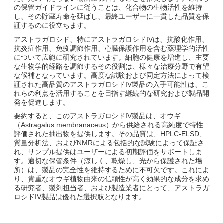
の保管ガイドラインに従うことは、化合物の生物活性を維持
し、その貯蔵寿命を延ばし、最終ユーザーに一貫した品質を保
証するのに役立ちます。
アストラガロシド、特にアストラガロシドIVは、抗酸化作用、
抗炎症作用、免疫調節作用、心臓保護作用を含む薬理学的活性
について広範に研究されています。細胞の健康を増進し、主要
な生物学的経路を調節するその役割は、様々な治療分野で有望
な候補となっています。高度な試験および同定方法によって検
証された高品質のアストラガロシドIV製品の入手可能性は、こ
れらの利点を活用することを目指す継続的な研究および製品開
発を促進します。
要約すると、このアストラガロシドIV製品は、オウギ
（Astragalus membranaceus）から供給される高純度で特性
評価された抽出物を提供します。その品質は、HPLC-ELSD、
質量分析法、およびNMRによる包括的な試験によって保証さ
れ、サンプル提供はユーザーによる初期評価をサポートしま
す。適切な保管条件（涼しく、乾燥し、光から保護された場
所）は、製品の完全性を維持するために不可欠です。これによ
り、貴重なオウギ植物由来の信頼性が高く効果的な成分を求め
る研究者、製剤担当者、および製造業者にとって、アストラガ
ロシドIV製品は優れた選択肢となります。