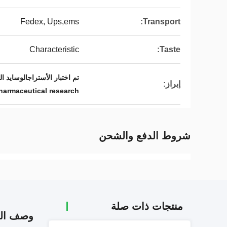
Fedex, Ups,ems
Transport:
Characteristic
Taste:
تم اختبار الأستراجالوسايد الرابع بواسطة HPLC ELSD,أبحاث الأدوية للأستراجالوسايد الرابع بالجملة
إبراز:
pharmaceutical research
شروط الدفع والشحن
منتجات ذات صلة
وصف الم