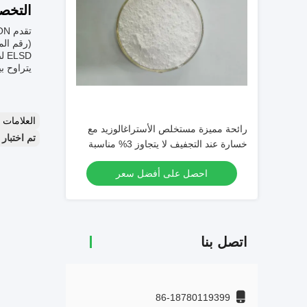
التخص
SD
يتراوح بين 2-3 سنوات. ثق في COGON لاحتياجات تخصيص الأستراجالوسايد الخاصة بك،
العلامات
رائحة مميزة مستخلص الأستراغالوزيد مع
تم اختبار الأستراجالوسايد الرابع
خسارة عند التجفيف لا يتجاوز 3% مناسبة
لإنتاج المكملات الغذائية
احصل على أفضل سعر
اتصل بنا
86-18780119399