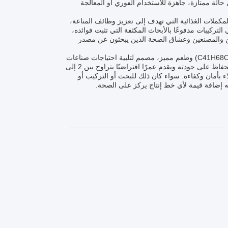
الة ممتازة، جاهزة للاستخدام الفوري أو المعالجة
مكملات الغذائية التي تهدف إلى تعزيز وظائف المناعة،
التركيبات مدفوعًا بالأبحاث المكثفة التي تثبت فوائده،
احثين والمصنعين وعشاق الصحة الذين يبحثون عن مصدر
باختصار، الأستراجالوسايد الرابع هو مركب حيوي متميز ذو بنية كيميائية محددة جيدًا (C41H68O14) وطعم مميز، مصمم لتلبية احتياجات صناعات
الصحة الطبيعية والصيدلانية. يتطلب تخزينًا دقيقًا في مكان بارد وجاف بعيدًا عن الضوء للحفاظ على جودته ويقدم عمرًا افتراضيًا يتراوح بين 2 إلى
F و UPS و EMS وصول المنتج إلى العملاء بأمان وكفاءة. سواء كان ذلك للبحث أو التركيب أو
ه إضافة قيمة لأي خط إنتاج يركز على الصحة.