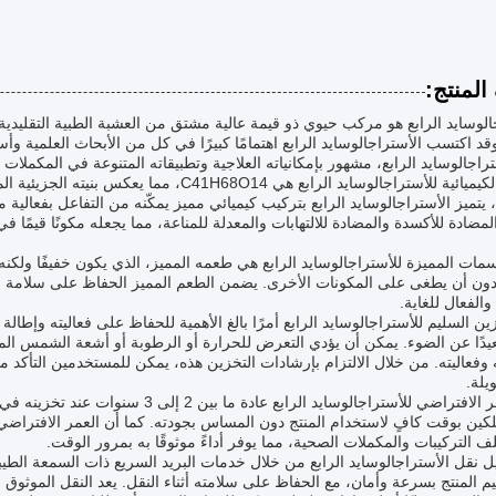
لمنتج:
الوسايد الرابع هو مركب حيوي ذو قيمة عالية مشتق من العشبة الطبية التقليد
وقد اكتسب الأستراجالوسايد الرابع اهتمامًا كبيرًا في كل من الأبحاث العلمية و
راجالوسايد الرابع، مشهور بإمكانياته العلاجية وتطبيقاته المتنوعة في المكملات ا
الصيغة الكيميائية للأستراجالوسايد الرابع هي 14
 يتميز الأستراجالوسايد الرابع بتركيب كيميائي مميز يمكّنه من التفاعل بفعالية 
 المضادة للأكسدة والمضادة للالتهابات والمعدلة للمناعة، مما يجعله مكونًا قيمًا
مات المميزة للأستراجالوسايد الرابع هي طعمه المميز، الذي يكون خفيفًا ولكنه 
ون أن يطغى على المكونات الأخرى. يضمن الطعم المميز الحفاظ على سلامة الم
والفعال للغاية.
زين السليم للأستراجالوسايد الرابع أمرًا بالغ الأهمية للحفاظ على فعاليته وإطا
دًا عن الضوء. يمكن أن يؤدي التعرض للحرارة أو الرطوبة أو أشعة الشمس المبا
وفعاليته. من خلال الالتزام بإرشادات التخزين هذه، يمكن للمستخدمين التأكد 
يلة.
يبلغ العمر الافتراضي للأستراجالوسايد الر
كين بوقت كافٍ لاستخدام المنتج دون المساس بجودته. كما أن العمر الافتراضي المم
 التركيبات والمكملات الصحية، مما يوفر أداءً موثوقًا به بمرور الوقت.
م المنتج بسرعة وأمان، مع الحفاظ على سلامته أثناء النقل. يعد النقل الموثوق ب