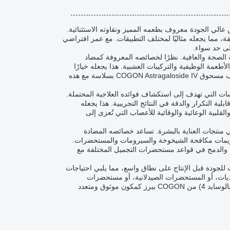
مسمى COGON برقم الموديل C-001، هو مسحوق أبيض عالي الجودة معروف بطعمه المميز ونقاوته الاستثنائية.
منتج قوة وجودة متسقة، مما يجعله مثاليًا لمختلف التطبيقات. مع عمر افتراضي
 الصحة والعافية. نظرًا لخصائصه المعروفة كمضاد
لأطعمة الوظيفية والتركيبات العشبية. هذا يجعله خيارًا
شائعًا للمستهلكين الذين يبحثون عن منتجات طبيعية لدعم الحيوية والصحة العامة. يتناسب مسحوق COGON Astragaloside IV بسلاسة مع هذه
 الصيدلاني، غالبًا ما يتم استخدام الأستراجالوسايد 4 في الدراسات التي تهدف إلى استكشاف فوائده العلاجية المحتملة.
 منتج COGON C-001 المختبر بدقة بواسطة HPLC-ELSD لضمان قابلية التكرار والدقة في النتائج التجريبية. هذا يجعله
القلبية الوعائية والوقائية للأعصاب التي تُعزى إلى
 منتجات العناية بالبشرة. تساعد خصائصه المضادة
ي كريمات مكافحة الشيخوخة والسيرومات والمستحضرات.
أستراجالوسايد الرابع من COGON بالتركيب السهل والدمج في قواعد مستحضرات التجميل المختلفة مع
 على نطاق صغير وتقييمات للجودة قبل الإنتاج على نطاق واسع، مما يلبي احتياجات
ذيات، أو المستحضرات الصيدلانية، أو مستحضرات
التجميل، فإن الأستراجالوسايد الرابع (المشار إليه أيضًا باسم أستراجالوسايد 4 أو أستراجالوسايد 4) من COGON يبرز كمكون موثوق ومتعدد