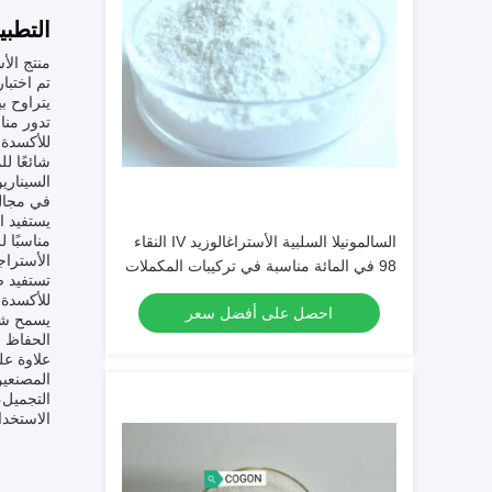
التطبي
يتراوح بين 2-3 سنوات وتوفر العينات، فإنه يوفر الراحة والضمان للمصنعي
تدور منا
للأكسدة و
السيناري
مناسبًا ل
السالمونيلا السلبية الأستراغالوزيد IV النقاء
الأستراجا
98 في المائة مناسبة في تركيبات المكملات
تستفيد ص
التغذوية والجملية
للأكسدة 
احصل على أفضل سعر
الحفاظ ع
المصنعين
الاستخدا