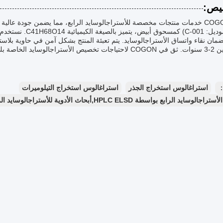
يص:
تقدم COGON خدمات منتجات مخصصة للأستراجالوسايد الرابع، مما يضمن جودة عالية
EL لضمان نقاء واتساق الأستراجالوسايد. يتم تعبئة المنتج بشكل آمن في حاوية ب
 حيث نقدم التميز في كل دفعة.
：
استراغالوس استخراج الجذر
استراغالوس استخراج التيلوميرات
 بواسطة HPLC ELSD,أبحاث الأدوية للأستراجالوسايد الرابع بالجملة,نقاء الأستراجالوسايد الرابع في الطب التقليدي