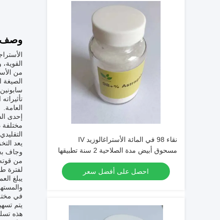
وصف ا
الأستراج
القوية، 
من الأست
سابونين،
تأثيراته
العامة.
إحدى الس
مختلفة د
التقليدي 
نقاء 98 في المائة الأستراغالوزيد IV
يعد التخ
مسحوق أبيض مدة الصلاحية 2 سنة تطبيقها
وجاف بعي
من قوته 
في المستخلصات النباتية والبحث العلمي
لفترة طو
احصل على أفضل سعر
والمستهل
في مختلف
هذه تسلي