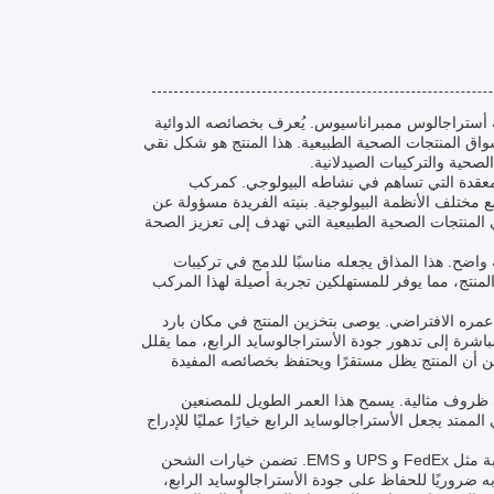
ية أستراجالوس ممبراناسيوس. يُعرف بخصائصه الدوائية
أسواق المنتجات الصحية الطبيعية. هذا المنتج هو شكل نقي
لصحية والتركيبات الصيدلانية.
C41H68O، مما يعكس بنيته الجزيئية المعقدة التي تساهم في نشاطه البيولوجي. كمركب
مع مختلف الأنظمة البيولوجية. بنيته الفريدة مسؤولة عن
 في المنتجات الصحية الطبيعية التي تهدف إلى تعزيز الصحة
واضح. هذا المذاق يجعله مناسبًا للدمج في تركيبات
نتج، مما يوفر للمستهلكين تجربة أصيلة لهذا المركب
لة عمره الافتراضي. يوصى بتخزين المنتج في مكان بارد
شرة إلى تدهور جودة الأستراجالوسايد الرابع، مما يقلل
من أن المنتج يظل مستقرًا ويحتفظ بخصائصه المفيدة
ابع عادة ما بين 2 إلى 3 سنوات عند تخزينه في ظروف مثالية. يسمح هذا العمر الطويل للمصنعين
تد يجعل الأستراجالوسايد الرابع خيارًا عمليًا للإدراج
يتم تسهيل نقل الأستراجالوسايد الرابع من خلال خدمات البريد السريع ذات السمعة الطيبة مثل FedEx و UPS و EMS. تضمن خيارات الشحن
ه ضروريًا للحفاظ على جودة الأستراجالوسايد الرابع،