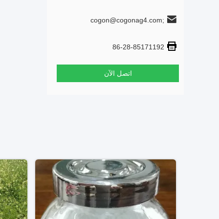
cogon@cogonag4.com;
cogon_chem@hotmail.com
86-28-85171192
اتصل الآن