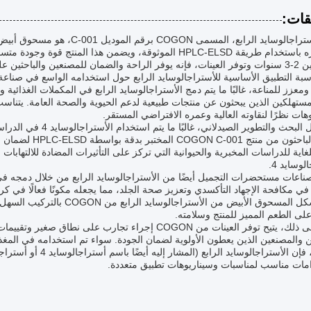
قات:
منتج الأستراجالوسايد الرابع، ال
تم اختباره باستخدام طريقة HPLC-ELSD الموثوقة، ويضمن هذا ال
ن والباحثين على حد سواء.
سبة التطبيق الأساسية للأستراجالوسايد الرابع حول استخدامه الواسع في صناعة
معزز للمناعة، غالبًا ما يتم دمج الأستراجالوسايد الرابع في المكملات الغذائية وا
وهات نظرًا لنقاوته العالية وعمره الافتراضي المستقر.
في مجال البحث والتطوير
يستفيد الباحثون من
لغاية للدراسات المخبرية والحيوانية التي تركز على التأثيرات المضادة للالتهابات و
لوسايد 4.
ناعات مستحضرات التجميل أيضًا من الأستراجالوسايد الرابع من خلال دمجه في
في مكافحة الإجهاد التأكسدي وتعزيز صحة الجلد، مما يجعله مكونًا فعالًا ف
يسمح شكل المسحوق الأبيض من ال
لى الطعم المميز للمنتج وسلامته.
علاوة على ذلك، يتيح توفر العينات من COGON إجراء تجارب
 والمصنعين الذين يعطون الأولوية لضمان الجودة. سواء تم استخدامه في المغ
مات مناسب لمناسبات وسيناريوهات تطبيق متعددة.