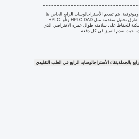
 وموثوقية. يتم تقديم الأستراجالوسايد الرابع الخاص بنا
(رقم الموديل: C-001) كمسحوق أبيض، يتميز بالصيغة الكيميائية C41H68O14. نستخدم طرق تحليل متقدمة مثل HPLC-DAD و/أو HPLC-
لاستيكية للحفاظ على سلامته طوال عمره الافتراضي الذي