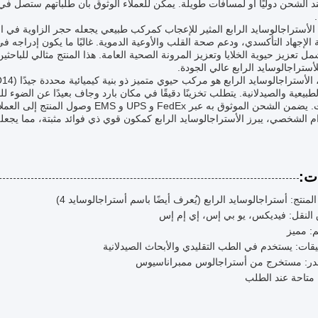
 الشحن دوليًا أو لمسافات طويلة. يمكن للعملاء الوثوق بأن طلباتهم ستصل في ح
لأستراجالوسايد الرابع المثير للإعجاب كمركب طبيعي يجعله حجر الزاوية في ال
الإجهاد التأكسدي، ودعم صحة القلب والأوعية الدموية. غالبًا ما يكون إدراجه في 
مل تعزيز حيوية الخلايا وتعزيز المرونة الصحية العامة. هذا المنتج مثالي للب
أستراجالوسايد الرابع عالي الجودة.
3 سنوات. يضمن الشحن الموثوق به عبر edEx
م الشخصي، يبرز الأستراجالوسايد الرابع كمكون قوي ذي فوائد مثبتة، مما يجعل
ت:
لمنتج: أستراجالوسايد الرابع (يُعرف أيضًا باسم أستراجالوسايد 4)
النقل: فيديكس، يو بي إس، إي إم إس
: مميز
يقات: يستخدم في الطب التقليدي والأبحاث الصيدلانية
در: مستخرج من أستراجالوس ممبراناسيوس
 متاحة عند الطلب