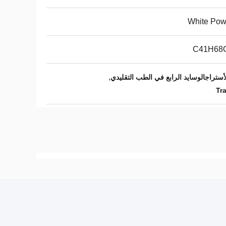
White Pow
C41H68
,
Tr