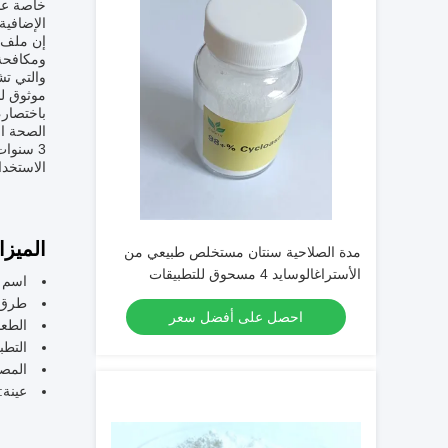
خاصة عند
الإضافية.
إن ملف ا
ومكافحة 
والتي تش
موثوق لل
الاستخدا
الميزا
مدة الصلاحية سنتان مستخلص طبيعي من
الأستراغالوسايد 4 مسحوق للتطبيقات
اسم ا
الصيدلانية والتركيبات الغذائية
طرق 
احصل على أفضل سعر
الطعم
التطب
المص
عينة: