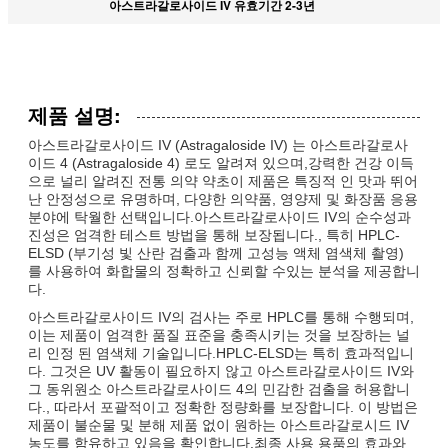
아스트라갈로사이드 IV 유효기간 2-3년
제품 설명:
아스트라갈로사이드 IV (Astragaloside IV) 는 아스트라갈로사
이드 4 (Astragaloside 4) 로도 알려져 있으며,강력한 건강 이득
으로 널리 알려진 전통 의약 약초이 제품은 특징적 인 맛과 뛰어
난 안정성으로 유명하며, 다양한 의약품, 영양제 및 화장품 응용
분야에 탁월한 선택입니다.아스트라갈로사이드 IV의 순수성과
진성은 엄격한 테스트 방법을 통해 보장됩니다., 특히 HPLC-
ELSD (부기성 빛 산란 검출과 함께 고성능 액체 염색체 촬영)
를 사용하여 화합물의 정확하고 신뢰할 수있는 분석을 제공합니
다.
아스트라갈로사이드 IV의 검사는 주로 HPLC를 통해 수행되며,
이는 제품이 엄격한 품질 표준을 충족시키는 것을 보장하는 널
리 인정 된 염색체 기술입니다.HPLC-ELSD는 특히 효과적입니
다. 그것은 UV 활동이 필요하지 않고 아스트라갈로사이드 IV와
그 동위원소 아스트라갈로사이드 4의 민감한 검출을 허용합니
다., 따라서 포괄적이고 정확한 정량화를 보장합니다. 이 방법은
제품이 불순물 및 분해 제품 없이 원하는 아스트라갈로시드 IV
농도를 함유하고 있음을 확인합니다.최종 사용 용품의 효과와