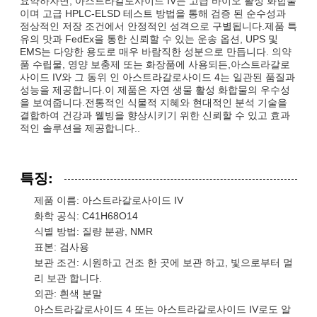
요약하자면, 아스트라갈로사이드 IV는 고급 바이오 활성 화합물
이며 고급 HPLC-ELSD 테스트 방법을 통해 검증 된 순수성과
정상적인 저장 조건에서 안정적인 성격으로 구별됩니다.제품 특
유의 맛과 FedEx을 통한 신뢰할 수 있는 운송 옵션, UPS 및
EMS는 다양한 용도로 매우 바람직한 성분으로 만듭니다. 의약
품 수립물, 영양 보충제 또는 화장품에 사용되든,아스트라갈로
사이드 IV와 그 동위 인 아스트라갈로사이드 4는 일관된 품질과
성능을 제공합니다.이 제품은 자연 생물 활성 화합물의 우수성
을 보여줍니다.전통적인 식물적 지혜와 현대적인 분석 기술을
결합하여 건강과 웰빙을 향상시키기 위한 신뢰할 수 있고 효과
적인 솔루션을 제공합니다..
특징:
제품 이름: 아스트라갈로사이드 IV
화학 공식: C41H68O14
식별 방법: 질량 분광, NMR
표본: 검사용
보관 조건: 시원하고 건조 한 곳에 보관 하고, 빛으로부터 멀
리 보관 합니다.
외관: 흰색 분말
아스트라갈로사이드 4 또는 아스트라갈로사이드 IV로도 알