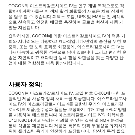
COGON의 아스트라갈로사이드 IV는 연구 개발 목적으로도 적
합하며 과학자들은 이 생체 활성 화합물의 새로운 치료 잠재력
을 탐구 할 수 있습니다.페덱스 포함, UPS 및 EMS는 전 세계적
으로 신속하고 안전한 배달을 촉진하여 글로벌 혁신과 제품 개
발을 지원합니다.
요약하자면, COGON에 의한 아스트라갈로사이드 IV의 적용 기
회와 시나리오는 다양하고 효과적입니다.면역력 증진을 위한 보
충제, 또는 항 노화 효과로 화장품에, 아스트라갈로사이드 IV는
다재다능하고 귀중한 성분으로 남아 있습니다.그리고 편리한 운
송은 자연적이고 효과적인 생체 활성 화합물을 찾는 다양한 산
업에 대한 적합성을 더욱 향상시킵니다..
사용자 정의:
COGON는 아스트라갈로사이드 IV, 모델 번호 C-001에 대한 포
괄적인 제품 사용자 정의 서비스를 제공합니다. 아스트라갈로사
이드 IV와 아스트라갈로사이드 4를 포함한 우리의 아스트라갈
로사이드 제품,순수성과 품질을 보장하기 위해 고급 HPLC 방법
을 사용하여 테스트됩니다.아스트라갈로사이드 IV의 화학식은
C41H68O14이고 우리는 신뢰할 수 있는 질량 및 NMR 분석을
통해 식별을 제공합니다.제품은 특유의 맛과 무결성을 유지하기
위해 플라스틱 용기에 안전하게 포장됩니다.. 당신의 특정 필요