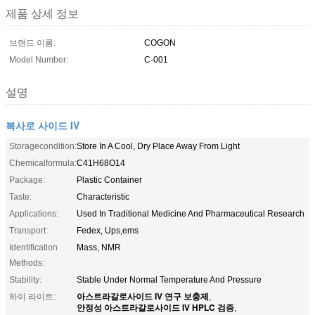
제품 상세 정보
브랜드 이름:
COGON
Model Number:
C-001
설명
복사로 사이드 IV
Storagecondition:
Store In A Cool, Dry Place Away From Light
Chemicalformula:
C41H68O14
Package:
Plastic Container
Taste:
Characteristic
Applications:
Used In Traditional Medicine And Pharmaceutical Research
Transport:
Fedex, Ups,ems
Identification
Mass, NMR
Methods:
Stability:
Stable Under Normal Temperature And Pressure
아스트라갈로사이드 IV 연구 보충제
하이 라이트:
,
안정성 아스트라갈로사이드 IV HPLC 검증
,