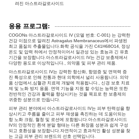
려진 아스트라갈로사이드
응용 프로그램:
COGONs 아스트라갈로사이드 IV (모델 번호: C-001) 는 강력한
건강 이점으로 알려진 Astragalus Membranaceus에서 파생된
최고 품질의 추출물입니다.화학 공식을 가진 C41H68O14, 정상
온도 및 압력 하에서 안정적이어서 일관성 있는 효능과 긴 유효
기간을 보장합니다.아스트라갈로사이드 IV는 건강 보충제에서
다양한 용도로 이상적입니다., 의약품 및 피부 관리 제품.
아스트라갈로사이드 IV는 강력한 항산화, 항염증 및 면역력 증
진 특성으로 인해 전통과 현대 의학에서 널리 사용됩니다. 의약
품 산업에서,심혈관 치료제 개발에 적용됩니다., 신경 보호 치료
제 및 노화 방지 용품. 면역 기능을 지원 할 수있는 능력은 또한
전반적인 건강과 활력을 향상시키는 것을 목표로 한 보충제의
귀중한 성분으로 만듭니다.
피부 관리 분야에서 아스트라갈로사이드 IV는 피부 탄력성을 향
상시키고 주름을 줄이고 피부 재생을 촉진하는 데 도움이되는
항 노화 크림, 혈청 및 로션에 포함됩니다.아스트라갈로사이드
IV의 안정적인 흰색 분말 형태는 다른 화장품 성분과 쉽게 구성
되고 호환성을 보장합니다.자연적이고 효과적인 활성 성분을 찾
는 고급 피부 관리 브랜드의 선호 선택입니다.