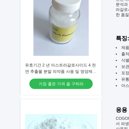
분석과 
라갈로사
한 품질
특징
제품
출처:
식별
유효기간 2 년 아스트라갈로사이드 4 천
보관
연 추출물 분말 의약품 사용 및 영양제
포장
제조
유통
가장 좋은 가격 을 구하라
아스
응용
COGO
서 파생
사용된 