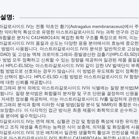
 설명:
갈로사이드 IV는 전통 약초인 황기(Astragalus membranaceus)
한 약리학적 특성으로 유명한 아스트라갈로사이드 IV는 과학 연구와 건강
 화합물은 분자식 C41H68O14의 복잡한 화학 구조를 특징으로 하며, 이
라갈로사이드 IV의 품질과 순도는 다양한 응용 분야에서의 효능에 중요한
별 방법이 사용됩니다. 아스트라갈로사이드 IV의 분석은 일반적으로 고성
C-DAD) 및 고성능 액체 크로마토그래피-증발광산란 검출기(HPLC-EL
두 방법 모두 정확하고 신뢰할 수 있는 정량을 제공하여 일관된 제품 품질
서 HPLC-ELSD는 아스트라갈로사이드 IV와 같이 강한 UV 발색단이 
험 방법으로 선호되는 경우가 많습니다. 이 방법은 유도체화 없이 정확한
 선택이 됩니다. HPLC-ELSD 시험 방법은 아스트라갈로사이드 IV 
에 대한 신뢰를 제공합니다.
그래피 분석 외에도 아스트라갈로사이드 IV의 식별에는 질량 분석법(MS)
됩니다. 질량 분석법은 화합물의 분자량 및 구조 단편을 결정하여 신원을 
 자세한 정보를 제공하며, 이는 아스트라갈로사이드 IV를 밀접하게 관련
그래피 분석과 함께 이러한 식별 방법(질량 분석 및 NMR)의 통합은 아
보장합니다. 이 다각적인 접근 방식은 최종 제품이 화학적으로 순수하고 
응용 분야에 필수적입니다.
갈로사이드 IV는 면역 체계, 심혈관 건강 및 항염증 특성에 대한 유익
하고 조직 재생을 촉진하는 능력은 식이 보충제, 의약품 및 화장품에 사용
라갈로사이드 IV의 모든 배치에서 일관된 생물학적 활성과 안전성을 제
로 아스트라갈로사이드 IV의 화학식 C41H68O14는 복잡한 사포닌 특성을 