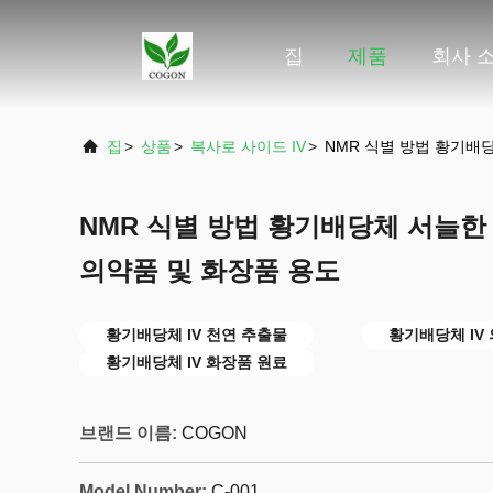
집
제품
회사 
집
>
상품
>
복사로 사이드 IV
>
NMR 식별 방법 황기배
NMR 식별 방법 황기배당체 서늘한
의약품 및 화장품 용도
황기배당체 IV 천연 추출물
황기배당체 IV
황기배당체 IV 화장품 원료
브랜드 이름:
COGON
Model Number:
C-001