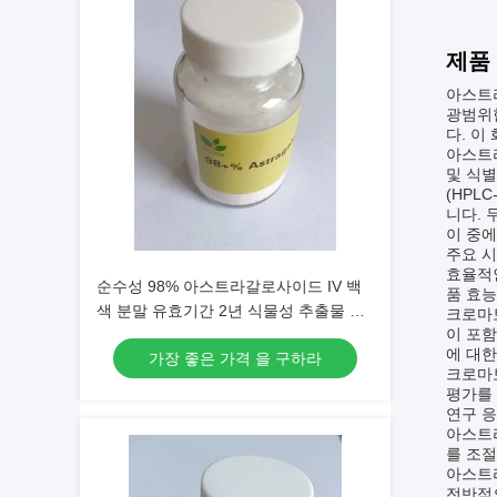
제품
아스트라
광범위
다. 이
아스트
및 식
(HPL
니다. 
이 중에
주요 시
효율적인
순수성 98% 아스트라갈로사이드 IV 백
품 효능
색 분말 유효기간 2년 식물성 추출물 및
크로마토
이 포함
과학 연구용
에 대한
가장 좋은 가격 을 구하라
크로마토
평가를 
연구 
아스트라
를 조절
아스트
전반적으