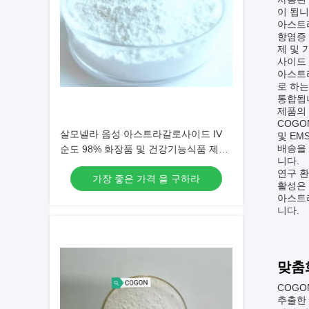
이 됩니
아스트라
항염증 
제 및
사이드 
아스트라
로 하
통합됩니
제품의
COGO
살모넬라 음성 아스트라갈로사이드 IV
및 EM
배송을
순도 98% 화장품 및 건강기능식품 제형
니다.
에 적합
연구 
가장 좋은 가격 을 구하라
활성은 
아스트
니다.
맞춤
COGO
추출한 