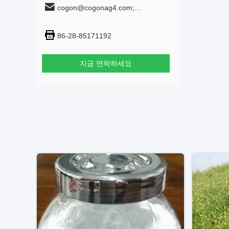
cogon@cogonag4.com;
cogon_chem@hotmail.com
86-28-85171192
지금 연락하세요