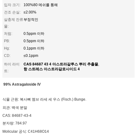
입자 크기:
100%80 메쉬를 통해
건조 손실:
≤2.00%
살충제 잔류
부정적인
물:
처럼:
0.5ppm 이하
PB:
0.5ppm 이하
Hg:
0.1ppm 이하
CD:
≤0.1ppm
CAS 84687 43 4 아스트라갈루스 뿌리 추출물
하이 라이
,
항 스트레스 아스트라갈로사이드 4
트:
99% Astragaloside IV
식물 근원: 복사뼈 멤브 라세 세 우스 (Fisch.) Bunge.
외관: 백색 분말
CAS: 84687-43-4
분자량: 784.97
Molicular 공식: C41H68O14