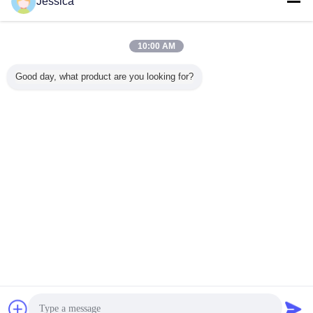
Jessica
10:00 AM
Good day, what product are you looking for?
복사뼈 뿌리 추출물
복사뼈 추출물 telomeres
꼬리표:
,
,
astragaloside 4
가장 저렴 한 가격 으로
99% 아스트라갈로시드 IV 텔로메라
스 활성제 80 Mesh 84687 - 43 - 4
잡담
견적 요청
스트레스 방지