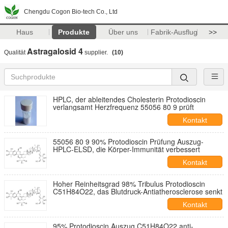
Chengdu Cogon Bio-tech Co., Ltd
Haus
Produkte
Über uns
Fabrik-Ausflug
>>
Astragalosid 4
Qualität
supplier.
(10)
HPLC, der ableitendes Cholesterin Protodioscin
verlangsamt Herzfrequenz 55056 80 9 prüft
Kontakt
55056 80 9 90% Protodioscin Prüfung Auszug-
HPLC-ELSD, die Körper-Immunität verbessert
Kontakt
Hoher Reinheitsgrad 98% Tribulus Protodioscin
C51H84O22, das Blutdruck-Antiatherosclerose senkt
Kontakt
95% Protodioscin Auszug C51H84O22 anti-