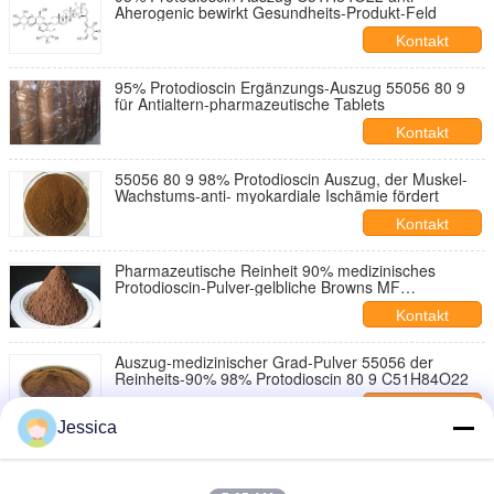
Aherogenic bewirkt Gesundheits-Produkt-Feld
Kontakt
95% Protodioscin Ergänzungs-Auszug 55056 80 9
für Antialtern-pharmazeutische Tablets
Kontakt
55056 80 9 98% Protodioscin Auszug, der Muskel-
Wachstums-anti- myokardiale Ischämie fördert
Kontakt
Pharmazeutische Reinheit 90% medizinisches
Protodioscin-Pulver-gelbliche Browns MF
C51H84O22
Kontakt
Auszug-medizinischer Grad-Pulver 55056 der
Reinheits-90% 98% Protodioscin 80 9 C51H84O22
Kontakt
Jessica
95% Protodioscin Pulver-pharmazeutischer Grad
CAS 55056 80 9 C51H84O22